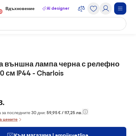
AI designer
Вдъхновение
13
за външна лампа черна с релефно
 см IP44 - Charlois
в.
 за последните 30 дни:
59,95 € / 117,25 лв.
а цените
Към магазина Lampiisvetlina