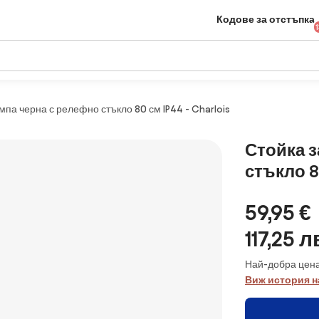
Кодове за отстъпка
па черна с релефно стъкло 80 см IP44 - Charlois
Стойка 
стъкло 80
59,95 €
117,25 л
Най-добра цена
Виж история н