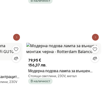
В наличност
79,95 €
156,37 лв.
Модерна подова лампа за външен
Стоящи светлини, 230V, метал
 антрацит
монтаж черна - Rotterdam Balanco
В наличност
лини, 230V
Baleno