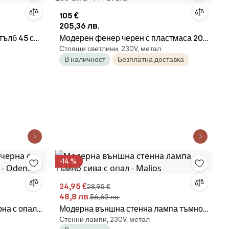
105 €
205,36 лв.
тълб 45 см
Модерен фенер черен с пластмаса 200
Стоящи светлини, 230V, метал
см IP44 - Sfera
В наличност
Безплатна доставка
-14 %
24,95 €
28,95 €
48,8 лв.
56,62 лв.
на с опал
Модерна външна стенна лампа тъмно
Стенни лампи, 230V, метал
ense
сива с опал - Malios