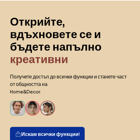
Пропускане към началото
Открийте,
вдъхновете се и
бъдете напълно
креативни
Получете достъп до всички функции и станете част
от общността на
Home&Decor.
Искам всички функции!