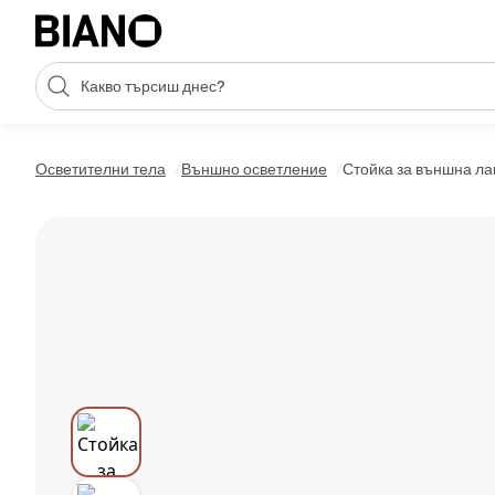
Пропускане към съдържанието
Търсене
Пропускане към футъра
Осветителни тела
Външно осветление
Стойка за външна лам