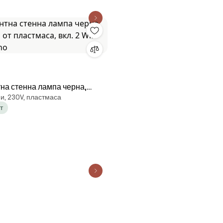
на стенна лампа черна,
и, 230V, пластмаса
от пластмаса, вкл. 2 Wifi
т
eno