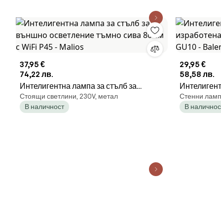
37,95 €
29,95 €
74,22 лв.
58,58 лв.
Интелигентна лампа за стълб за
Интелигент
Стоящи светлини, 230V, метал
Стенни ламп
външно осветление тъмно сива 80 см с
изработена 
В наличност
В наличнос
WiFi P45 - Malios
GU10 - Bal