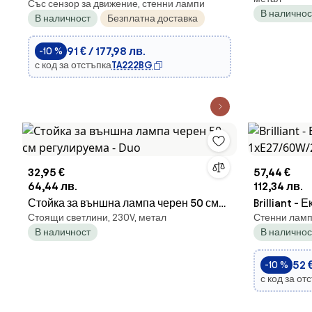
Със сензор за движение, стенни лампи
осветление с сензор CUBE-S
В наличнос
В наличност
Безплатна доставка
LED/13W/230V IP54 ант.
91 € / 177,98 лв.
-10 %
с код за отстъпка
TA222BG
32,95 €
57,44 €
64,44 лв.
112,34 лв.
Стойка за външна лампа черен 50 см
Brilliant -
Стоящи светлини, 230V, метал
Стенни ламп
регулируема - Duo
1xE27/60W/
В наличност
В наличнос
52 €
-10 %
с код за от