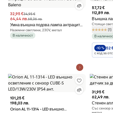
57,72 €
112,89 лв.
32,95 €
34,95 €
64,44 лв.
Външна ла
68,36 лв.
Стоящи свет
Умна външна подова лампа антрацит
IP44, 44 см
(1)
Наземни светлини, 230V, метал
30 см IP44 вкл. WiFi GU10 - Baleno
В наличност
В наличнос
52 €
-10 %
с код за от
31,95 €
62,49 лв.
101,25 €
198,03 лв.
Стенен апл
Със сензор з
Orion AL 11-1314 - LED външно
датчик за 
метал