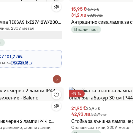
15,95 €
16,95 €
31,2 лв.
33,15 лв.
мпа TEKSAS 1xE27/12W/230V
Антрацитно сива лампа за с
лини, 230V, метал
, антрацит
IP44 - Rox
В наличност
т
 / 101,7 лв.
стъпка
TA222BG
-19 %
21,95 €
26,95 €
42,93 лв.
52,71 лв.
ик черен 2 лампи IP44 с
Стойка за външна лампа чер
а движение, стенни лампи,
Стоящи светлини, 230V, метал
движение - Baleno
бял абажур 30 см IP44 - Od