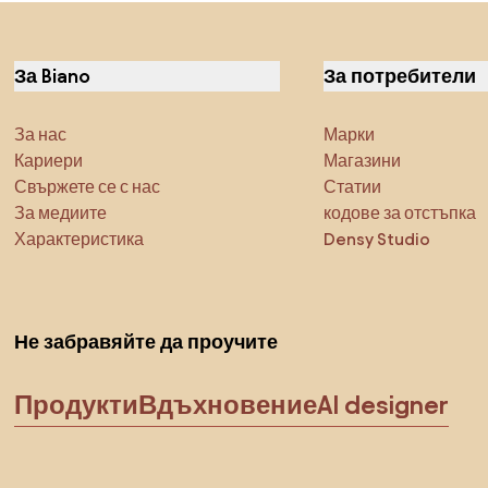
За Biano
За потребители
За нас
Марки
Кариери
Магазини
Свържете се с нас
Статии
За медиите
кодове за отстъпка
Характеристика
Densy Studio
Не забравяйте да проучите
Продукти
Вдъхновение
AI designer