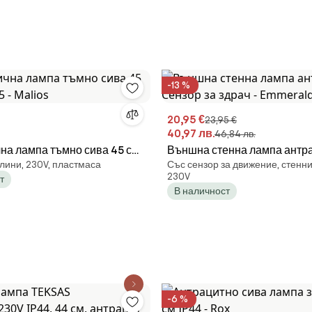
-13 %
20,95 €
23,95 €
40,97 лв.
46,84 лв.
на лампа тъмно сива 45 см
Външна стенна лампа антра
лини, 230V, пластмаса
Със сензор за движение, стенн
 Malios
Сензор за здрач - Emmerald
230V
т
В наличност
-6 %