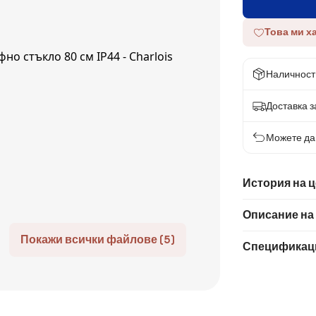
Това ми х
Наличност
Доставка за
Можете да 
История на 
Описание на
Покажи всички файлове (5)
Спецификац