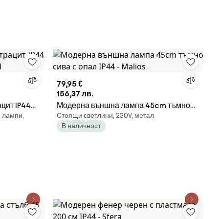
79,95 €
156,37 лв.
цит IP44
Модерна външна лампа 45cm тъмно
и лампи,
Стоящи светлини, 230V, метал
сива с опал IP44 - Malios
В наличност