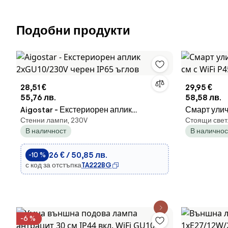
Подобни продукти
28,51 €
29,95 €
55,76 лв.
58,58 лв.
Aigostar - Екстериорен аплик
Смарт улич
Стенни лампи, 230V
Стоящи свет
2xGU10/230V черен IP65 ъглов
с WiFi P45 -
В наличност
В наличнос
26 € / 50,85 лв.
-10 %
с код за отстъпка
TA222BG
-6 %