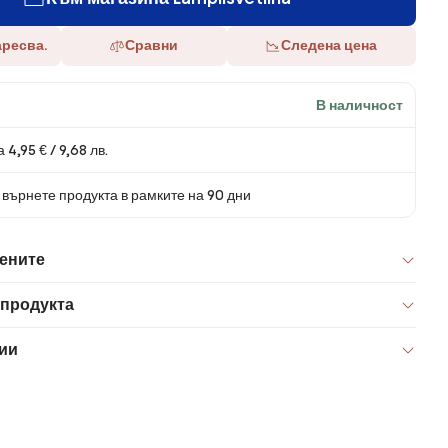
аресва.
Сравни
Следена цена
В наличност
 4,95 € / 9,68 лв.
върнете продукта в рамките на 90 дни
цените
 продукта
ии