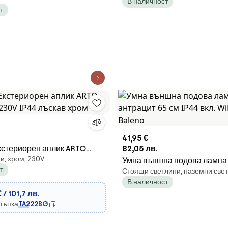
В наличност
т
41,95 €
 Екстериорен аплик ARTO
82,05 лв.
и, хром, 230V
230V IP44 лъскав хром
Умна външна подова лампа
т
Стоящи светлини, наземни свет
65 см IP44 вкл. WiFi GU10 - 
В наличност
 / 101,7 лв.
стъпка
TA222BG