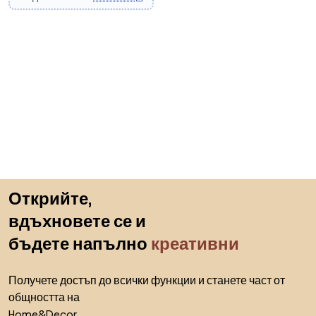
Пропускане към началото
Открийте,
вдъхновете се и
бъдете напълно
креативни
Получете достъп до всички функции и станете част от
общността на
Home&Decor.