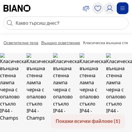
Пропускане към съдържанието
Търсене
Пропускане към футъра
Осветителни тела
Външно осветление
Класическа външна стенн
Покажи всички файлове (5)