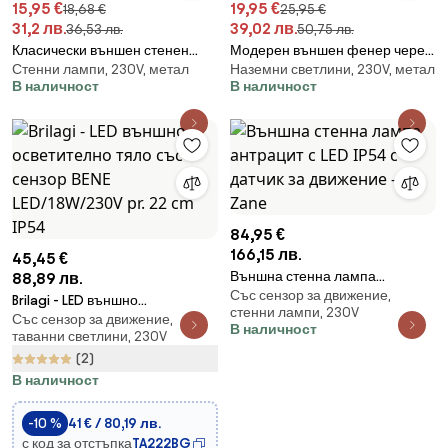
15,95 €
19,95 €
18,68 €
25,95 €
31,2 лв.
39,02 лв.
36,53 лв.
50,75 лв.
Класически външен стенен
Модерен външен фенер черен
Стенни лампи, 230V, метал
Наземни светлини, 230V, метал
аплик черен IP44 - Capital
30 см IP44 Регулируем - Ciara
В наличност
В наличност
84,95 €
166,15 лв.
45,45 €
Външна стенна лампа
88,89 лв.
Със сензор за движение,
антрацит с LED IP54 с датчик за
Brilagi - LED външно
стенни лампи, 230V
движение - Zane
Със сензор за движение,
осветително тяло със сензор
В наличност
таванни светлини, 230V
BENE LED/18W/230V pr. 22 cm
(2)
IP54
В наличност
-10 %
41 € / 80,19 лв.
с код за отстъпка
TA222BG