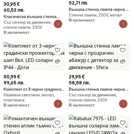
52,71 лв.
30,95 €
Външна стенна лампа черна с
60,53 лв.
Стенни лампи, 230V, метал
пластмасова сфера IP44
Класическа външна стенна
В наличност
неръждаема стомана - Sfera
Със сензор за движение,
лампа черна с опалово стъкло
стенни лампи, 230V
IP44 със сензор за движение -
В наличност
Champs
50,95 €
29,95 €
99,65 лв.
58,58 лв.
Комплект от 3 черни градински
Външна стенна лампа черна с
Наземни светлини, метал,
Със сензор за движение,
прожектора на шип Вкл. LED
прозрачен абажур с детектор
пластмаса
стенни лампи, 230V
соларни IP44 - Доти
за движение - Sfera
В наличност
В наличност