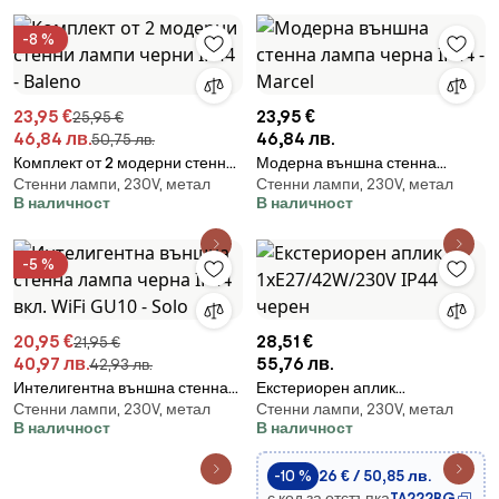
-8 %
23,95 €
23,95 €
25,95 €
46,84 лв.
46,84 лв.
50,75 лв.
Комплект от 2 модерни стенни
Модерна външна стенна
Стенни лампи, 230V, метал
Стенни лампи, 230V, метал
лампи черни IP44 - Baleno
лампа черна IP44 - Marcel
В наличност
В наличност
-5 %
20,95 €
28,51 €
21,95 €
40,97 лв.
55,76 лв.
42,93 лв.
Интелигентна външна стенна
Екстериорен аплик
Стенни лампи, 230V, метал
Стенни лампи, 230V, метал
лампа черна IP44 вкл. WiFi GU10
1xE27/42W/230V IP44 черен
В наличност
В наличност
- Solo
-10 %
26 € / 50,85 лв.
с код за отстъпка
TA222BG