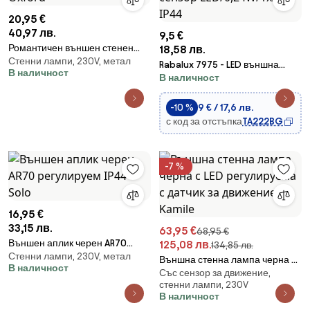
20,95 €
40,97 лв.
9,5 €
Романтичен външен стенен
18,58 лв.
Стенни лампи, 230V, метал
аплик тъмно сив - Oxford
Rabalux 7975 - LED външна
В наличност
В наличност
соларна лампа с сензор
LED/0,24W/1xAA IP44
-10 %
9 € / 17,6 лв.
с код за отстъпка
TA222BG
-7 %
16,95 €
33,15 лв.
63,95 €
68,95 €
Външен аплик черен AR70
125,08 лв.
134,85 лв.
Стенни лампи, 230V, метал
регулируем IP44 - Solo
Външна стенна лампа черна с
В наличност
Със сензор за движение,
LED регулируема с датчик за
стенни лампи, 230V
движение - Kamile
В наличност