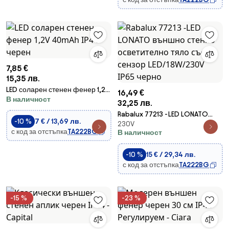
7,85 €
15,35 лв.
LED соларен стенен фенер 1,2V
16,49 €
В наличност
40mAh IP44 черен
32,25 лв.
Rabalux 77213 -LED LONATO
-10 %
7 € / 13,69 лв.
230V
външно стенно осветително
с код за отстъпка
TA222BG
В наличност
тяло със сензор LED/18W/230V
IP65 черно
-10 %
15 € / 29,34 лв.
с код за отстъпка
TA222BG
-15 %
-23 %