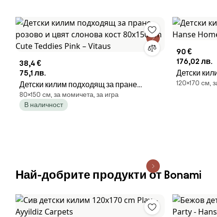
90 €
176,02 лв.
38,4 €
75,1 лв.
Детски кил
120×170 cм, 
Детски килим подходящ за пране
Home
80×150 cм, за момичета, за игра
розово и цвят слонова кост 80x150 cm
В наличност
Cute Teddies Pink – Vitaus
Най-добрите продукти от Bonami