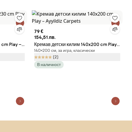
79 €
154,51 лв.
 cm Play –
Кремав детски килим 140x200 cm Play
140×200 cм, за игра, класически
– Ayyildiz Carpets
(2)
В наличност