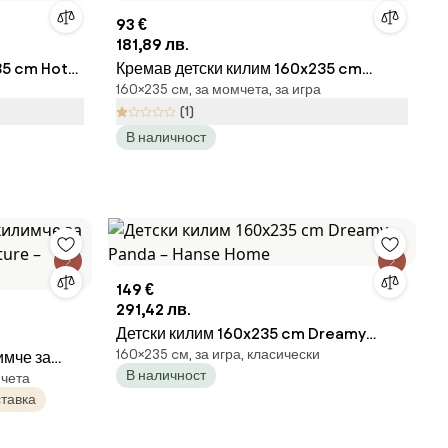
93 €
181,89 лв.
35 cm Hot
Кремав детски килим 160x235 cm
160×235 cм, за момчета, за игра
Animal Safari – Hanse Home
(1)
В наличност
149 €
291,42 лв.
Детски килим 160x235 cm Dreamy
160×235 cм, за игра, класически
имче за
Panda – Hanse Home
В наличност
мчета
ure –
тавка