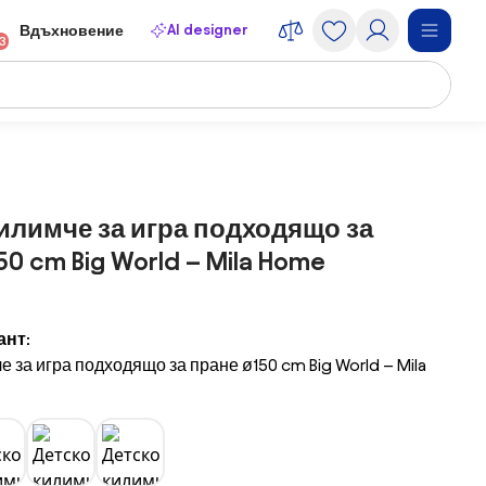
AI designer
Вдъхновение
13
илимче за игра подходящо за
0 cm Big World – Mila Home
ант:
е за игра подходящо за пране ø150 cm Big World – Mila