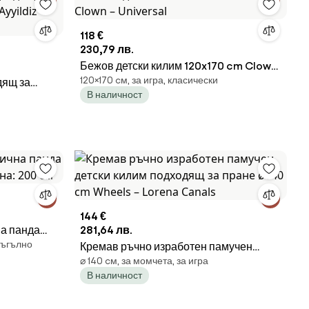
118 €
230,79 лв.
Бежов детски килим 120x170 cm Clown
120×170 cм, за игра, класически
дящ за
– Universal
В наличност
yyildiz
144 €
на панда
281,64 лв.
оъгълно
: 200 см
Кремав ръчно изработен памучен
⌀ 140 cм, за момчета, за игра
детски килим подходящ за пране ø140
В наличност
cm Wheels – Lorena Canals