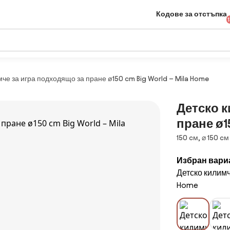
Кодове за отстъпка
мче за игра подходящо за пране ø150 cm Big World – Mila Home
Детско к
пране ø15
Размери
150 cм, ⌀ 150 cм
Избран вари
Детско килимч
Home