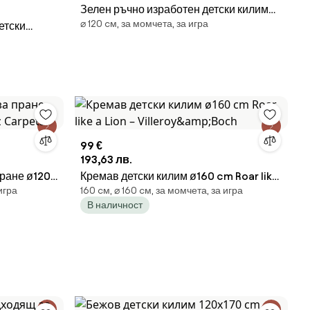
Зелен ръчно изработен детски килим
⌀ 120 cм, за момчета, за игра
етски
със смес от вълна ø120 cm Theo DIno –
тухлен и
OYOY Mini
etus –
99 €
193,63 лв.
пране ø120
Кремав детски килим ø160 cm Roar like
игра
160 cм, ⌀ 160 cм, за момчета, за игра
pets
a Lion – Villeroy&amp;Boch
В наличност