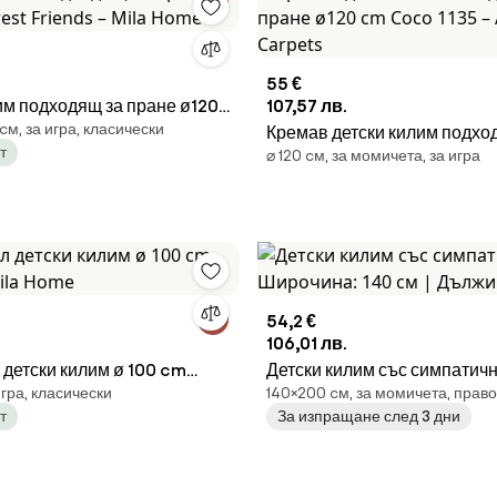
55 €
им подходящ за пране ø120
107,57 лв.
 cм, за игра, класически
Friends – Mila Home
Кремав детски килим подхо
т
⌀ 120 cм, за момичета, за игра
пране ø120 cm Coco 1135 – A
Carpets
54,2 €
106,01 лв.
детски килим ø 100 cm
Детски килим със симпатич
игра, класически
140×200 cм, за момичета, прав
Mila Home
Широчина: 140 см | Дължина
т
За изпращане след 3 дни