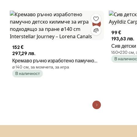
99 €
193,63 лв.
Сив детски
152 €
160×230 cм, 
297,29 лв.
Ayyildiz Ca
В наличнос
Кремаво ръчно изработено памучно
⌀ 140 cм, за момчета, за игра
детско килимче за игра подходящо за
В наличност
пране ø140 cm Interstellar Journey –
Lorena Canals
Пропускане към началото