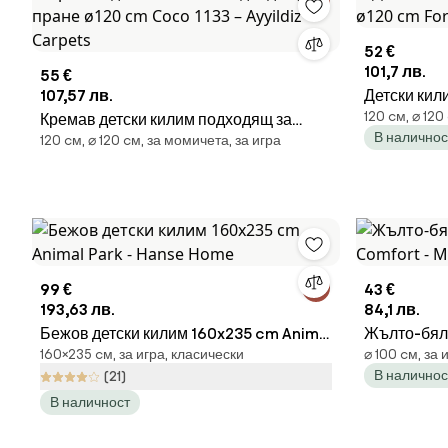
52 €
101,7 лв.
55 €
107,57 лв.
Детски кил
120 cм, ⌀ 120
Кремав детски килим подходящ за
cm Forest 
В наличнос
120 cм, ⌀ 120 cм, за момичета, за игра
пране ø120 cm Coco 1133 – Ayyildiz
Carpets
99 €
43 €
193,63 лв.
84,1 лв.
Бежов детски килим 160x235 cm Animal
Жълто-бял 
160×235 cм, за игра, класически
⌀ 100 cм, за 
Park - Hanse Home
Comfort - 
В наличнос
(21)
В наличност