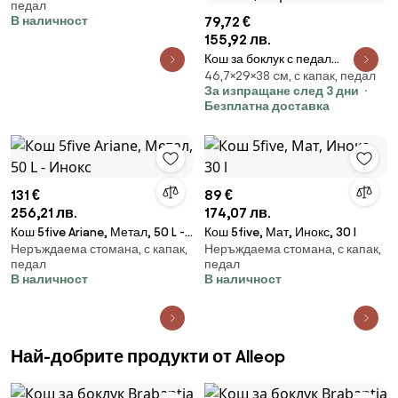
педал
В наличност
79,72 €
155,92 лв.
Кош за боклук с педал
46,7×29×38 cм, с капак, педал
Brabantia NewIcon 649044, 20
За изпращане след 3 дни
л, Плавно затваряне,
Безплатна доставка
Противоплъзгаща основа,
Черен
131 €
89 €
256,21 лв.
174,07 лв.
Кош 5five Ariane, Метал, 50 L -
Кош 5five, Мат, Инокс, 30 l
Неръждаема стомана, с капак,
Неръждаема стомана, с капак,
Инокс
педал
педал
В наличност
В наличност
Най-добрите продукти от Alleop