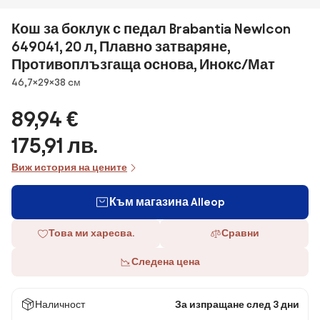
Кош за боклук с педал Brabantia NewIcon
649041, 20 л, Плавно затваряне,
Противоплъзгаща основа, Инокс/Мат
Размери
46,7×29×38 cм
89,94 €
175,91 лв.
Виж история на цените
Към магазина Alleop
Това ми харесва.
Сравни
Следена цена
Наличност
За изпращане след 3 дни