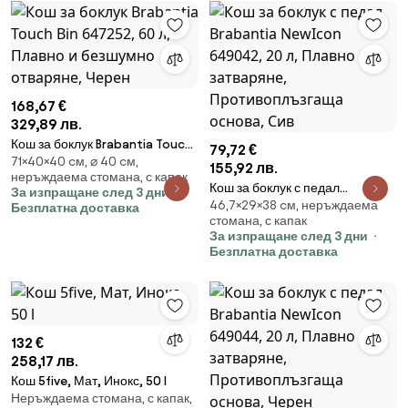
168,67 €
329,89 лв.
Кош за боклук Brabantia Touch
79,72 €
71×40×40 cм, ⌀ 40 cм,
Bin 647252, 60 л, Плавно и
155,92 лв.
неръждаема стомана, с капак
безшумно отваряне, Черен
Кош за боклук с педал
За изпращане след 3 дни
46,7×29×38 cм, неръждаема
Brabantia NewIcon 649042, 20
Безплатна доставка
стомана, с капак
л, Плавно затваряне,
За изпращане след 3 дни
Противоплъзгаща основа, Сив
Безплатна доставка
132 €
258,17 лв.
Кош 5five, Мат, Инокс, 50 l
Неръждаема стомана, с капак,