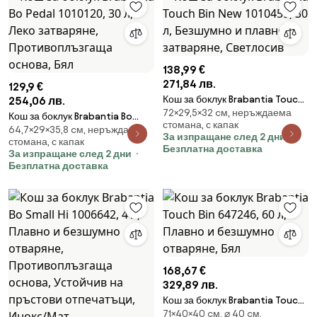
138,99 €
271,84 лв.
129,9 €
Кош за боклук Brabantia Touch
254,06 лв.
72×29,5×32 cм, неръждаема
Bin New 1010459, 30 л,
Кош за боклук Brabantia Bo
стомана, с капак
Безшумно и плавно затваряне,
64,7×29×35,8 cм, неръждаема
Pedal 1010120, 30 л, Леко
За изпращане след 2 дни
стомана, с капак
Светлосив
затваряне, Противоплъзгаща
Безплатна доставка
За изпращане след 2 дни
основа, Бял
Безплатна доставка
168,67 €
329,89 лв.
Кош за боклук Brabantia Touch
71×40×40 cм, ⌀ 40 cм,
Bin 647246, 60 л, Плавно и