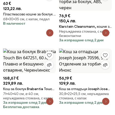
63 €
123,22 лв.
Пластмасово кошче за боклук с
76,9 €
68×30×35 cм, с капак, педал
педал в сребрист цвят 40 l Paso
150,4 лв.
В наличност
– Rotho
Klarstein Cleansmann, кошче за
Неръждаема стомана, с капак,
отпадъци, сензор, 50 литра, за
безконтактни
торби за боклук, ABS, черен
За изпращане след 2 дни
168,67 €
56,19 €
329,89 лв.
109,9 лв.
Кош за боклук Brabantia Touch
Кош за отпадъци Joseph Joseph
71×40×40 cм, ⌀ 40 cм,
30,8×22×25,5 cм, неръждаема
Bin 647251, 60 л, Плавно и
70596, 5 л, Отделение за
неръждаема стомана, с капак
стомана, с капак
безшумно отваряне, Черен/
торбички, Инокс
За изпращане след 3 дни
За изпращане след 2 дни
инокс
Безплатна доставка