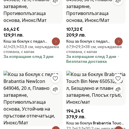
66,42 €
107,32 €
129,91 лв.
209,9 лв.
Кош за боклук с педал
Кош за боклук с педал
41,1×25,1×33,8 cм, неръждаема
67,9×29,3×38 cм, неръждаема
Brabantia NewIcon 649026, 12
Brabantia NewIcon 649056, 30
стомана, с капак
стомана, с капак
л, Плавно затваряне,
л, Плавно затваряне,
За изпращане след 3 дни
За изпращане след 3 дни
Противоплъзгаща основа,
Противоплъзгаща основа,
Безплатна доставка
Инокс/Мат
Инокс/Мат
194,24 €
379,9 лв.
Кош за боклук Brabantia Touch
72,7×43,5×30,2 cм, неръждаема
Bin New 650532, 40 л,