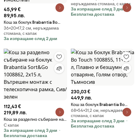
неръждаема стомана, с капак
безшумно отваряне, Бял
45,99 €
За изпращане след 3 дни
Безплатна доставка
89,95 лв.
Кош за боклук Brabantia Bo
36×20×17,2 cм, неръждаема
Small Hi 1006642, 4 л, Плавно и
стомана, с капак
безшумно отваряне,
За изпращане след 2 дни
Противоплъзгаща основа,
Устойчив на пръстови
отпечатъци, Инокс/Мат
230,03 €
449,9 лв.
Кош за боклук Brabantia Bo
112,43 €
68×54×31,2 cм, неръждаема
Touch 1008855, 11+23 л, Плавно
219,89 лв.
стомана, с капак
и безшумно отваряне, Голям
Кош за разделно събиране на
За изпращане след 3 дни
отвор, Тъмносив
С капак
боклук Brabantia Sort&Go
Безплатна доставка
За изпращане след 3 дни
1008862, 2x15 л, Вътрешен
Безплатна доставка
монтаж с телескопична рамка,