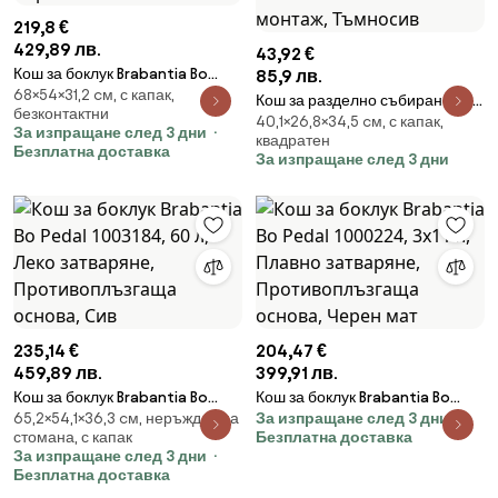
219,8 €
429,89 лв.
43,92 €
Кош за боклук Brabantia Bo
85,9 лв.
68×54×31,2 cм, с капак,
Touch 651106, 36 л, Плавно и
Кош за разделно събиране на
безконтактни
безшумно отваряне, Голям
40,1×26,8×34,5 cм, с капак,
боклук Brabantia Sort&Go
За изпращане след 3 дни
отвор, Черен
квадратен
1003237, 25 л, Дръжка,
Безплатна доставка
За изпращане след 3 дни
Възможност за стенен монтаж,
Тъмносив
235,14 €
204,47 €
459,89 лв.
399,91 лв.
Кош за боклук Brabantia Bo
Кош за боклук Brabantia Bo
65,2×54,1×36,3 cм, неръждаема
За изпращане след 3 дни
Pedal 1003184, 60 л, Леко
Pedal 1000224, 3x11 л, Плавно
стомана, с капак
Безплатна доставка
затваряне, Противоплъзгаща
затваряне, Противоплъзгаща
За изпращане след 3 дни
основа, Сив
основа, Черен мат
Безплатна доставка