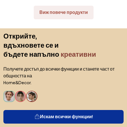
Виж повече продукти
Пропускане към началото
Открийте,
вдъхновете се и
бъдете напълно
креативни
Получете достъп до всички функции и станете част от
общността на
Home&Decor.
Искам всички функции!