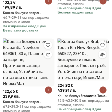
102,2 €
стомана, с капак
Безшумно и плавно затваряне,
199,89 лв.
За изпращане след 3 дни
Плосък гръб, Инокс/мат
Безплатна доставка
Кош за боклук с педал
46,7×29×38 cм, неръждаема
Brabantia NewIcon 649046, 20
стомана, с капак
л, Плавно затваряне,
За изпращане след 3 дни
Противоплъзгаща основа,
Безплатна доставка
Устойчив на пръстови
отпечатъци, Инокс/Мат
224,92 €
439,91 лв.
122,66 €
Кош за боклук Brabantia Touch
239,9 лв.
72,5×43,5×30,5 cм, неръждаема
Bin New Recycle 650527, 23+10
Кош за боклук с педал
стомана, с капак
л, Безшумно и плавно
67,9×29,3×38 cм, неръждаема
Brabantia NewIcon 649061, 30
За изпращане след 3 дни
стомана, с капак
затваряне, Плосък гръб,
л, Плавно затваряне,