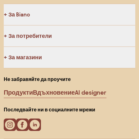
За Biano
За потребители
За магазини
Не забравяйте да проучите
Продукти
Вдъхновение
AI designer
Последвайте ни в социалните мрежи