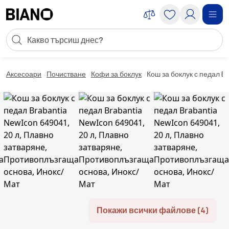
Пропускане към съдържанието
Търсене
Пропускане към футъра
Аксесоари
Почистване
Кофи за боклук
Кош за боклук с педал B
Покажи всички файлове (4)