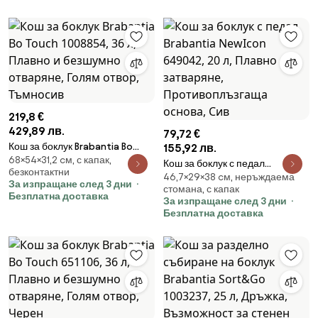
Сив/зелен
219,8 €
429,89 лв.
79,72 €
Кош за боклук Brabantia Bo
155,92 лв.
68×54×31,2 cм, с капак,
Touch 1008854, 36 л, Плавно и
Кош за боклук с педал
безконтактни
безшумно отваряне, Голям
46,7×29×38 cм, неръждаема
Brabantia NewIcon 649042, 20
За изпращане след 3 дни
отвор, Тъмносив
стомана, с капак
л, Плавно затваряне,
Безплатна доставка
За изпращане след 3 дни
Противоплъзгаща основа, Сив
Безплатна доставка