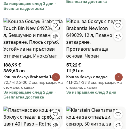
Безплатна доставка
За изпращане след 3 дни
Устойчив на пръстови
Противоплъзгаща основа,
Безплатна доставка
отпечатъци, Инокс/Мат
Устойчив на пръстови
отпечатъци, Инокс/Мат
188,99 €
57,22 €
369,63 лв.
111,91 лв.
Кош за боклук Brabantia Touch
Кош за боклук с педал
72,7×43,5×30,2 cм, неръждаема
41,1×25,1×33,8 cм, неръждаема
Bin New 649734, 40 л,
Brabantia NewIcon 649029, 12
стомана, с капак
стомана, с капак
Безшумно и плавно затваряне,
л, Плавно затваряне,
За изпращане след 2 дни
За изпращане след 3 дни
Плосък гръб, Устойчив на
Противоплъзгаща основа,
Безплатна доставка
пръстови отпечатъци, Инокс/
Черен
мат