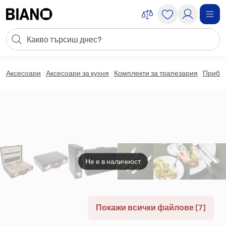
Пропускане към съдържанието
Търсене
Пропускане към футъра
Аксесоари
Аксесоари за кухня
Комплекти за трапезария
Прибор
Не е в наличност
Покажи всички файлове (7)