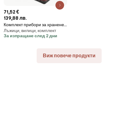
71,52 €
139,88 лв.
Комплект прибори за хранене
Лъжици, вилици, комплект
Bohmann BH 5946 MR, 72 бр,
За изпращане след 2 дни
Куфар, Инокс
Виж повече продукти