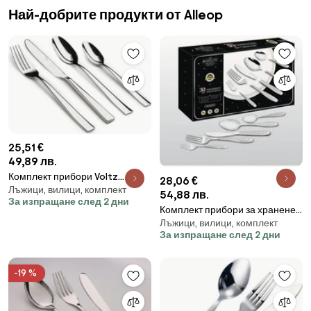
Най-добрите продукти от Alleop
25,51 €
49,89 лв.
Комплект прибори Voltz
28,06 €
Лъжици, вилици, комплект
V51512A24, 24 части, Сребрист
54,88 лв.
За изпращане след 2 дни
Комплект прибори за хранене
Лъжици, вилици, комплект
Bohmann BP A30-SM, Кутия, 30
За изпращане след 2 дни
бр, Инокс
-19 %