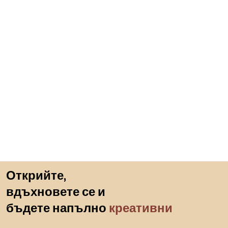
Пропускане към началото
Открийте,
вдъхновете се и
бъдете напълно
креативни