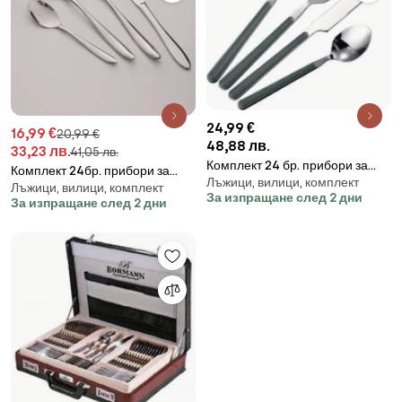
24,99 €
16,99 €
20,99 €
48,88 лв.
33,23 лв.
41,05 лв.
Комплект 24 бр. прибори за
Комплект 24бр. прибори за
Лъжици, вилици, комплект
хранене Swiss Haus SH-
Лъжици, вилици, комплект
хранене GS-101117S1,
За изпращане след 2 дни
CTS24G, За 6 души,
За изпращане след 2 дни
Огледално полирани, Кутия,
Неръждаема стомана, Инокс/
Инокс
зелен