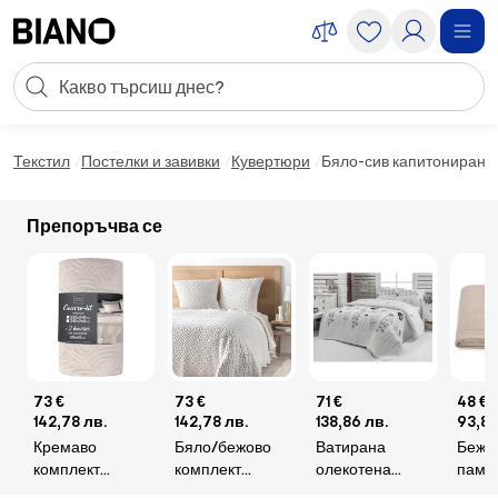
Пропускане към съдържанието
Търсене
Пропускане към футъра
Текстил
Постелки и завивки
Кувертюри
Бяло-сив капитониран к
Препоръчва се
73 €
73 €
71 €
48 €
142,78 лв.
142,78 лв.
138,86 лв.
93,88
Кремаво
Бяло/бежово
Ватирана
Бежо
комплект
комплект
олекотена
паму
шалте и
шалте и
покривка за
покри