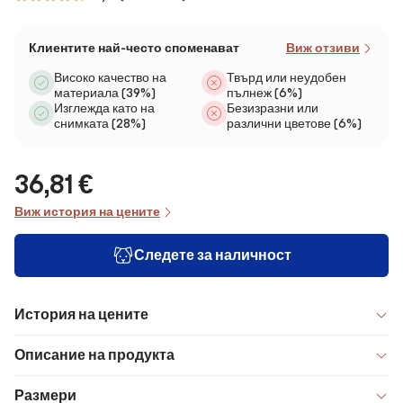
Клиентите най-често споменават
Виж отзиви
Високо качество на
Твърд или неудобен
материала (39%)
пълнеж (6%)
Изглежда като на
Безизразни или
снимката (28%)
различни цветове (6%)
36,81 €
Виж история на цените
Следете за наличност
История на цените
Описание на продукта
Размери