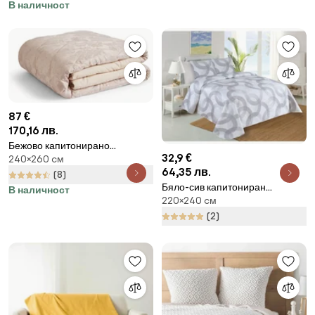
douceur d'intérieur
В наличност
87 €
170,16 лв.
Бежово капитонирано
32,9 €
240×260 cм
покривало за легло от дамаск
64,35 лв.
240x260 cm Damask Jacquard
(8)
Бяло-сив капитониран
– Catherine Lansfield
В наличност
220×240 cм
комплект шалте и калъфка за
възглавница 220x240 cm
(2)
Circulo – My House