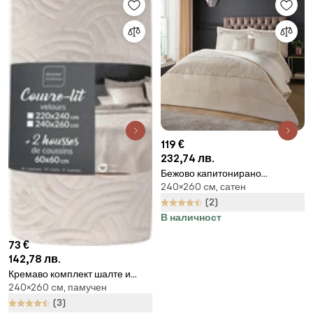
119 €
232,74 лв.
Бежово капитонирано
240×260 cм, сатен
покривало за легло от
микросатен 240x260 cm Deco
(2)
Sequin – Catherine Lansfield
В наличност
73 €
142,78 лв.
Кремаво комплект шалте и
240×260 cм, памучен
калъфка за възглавница
240x260 cm Solange –
(3)