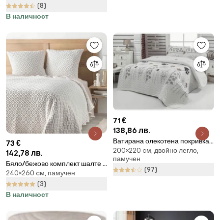
възглавница 220x240 cm
(8)
Ronda – My House
В наличност
71 €
138,86 лв.
Ватирана олекотена покривка
73 €
200×220 cм, двойно легло,
за двойно легло с калъфки за
142,78 лв.
памучен
възглавници , 200 x 220 cm
Бяло/бежово комплект шалте и
(97)
Atlantis - Mijolnir
240×260 cм, памучен
калъфка за възглавница от
джърси 240x260 cm Joana –
(3)
douceur d'intérieur
В наличност