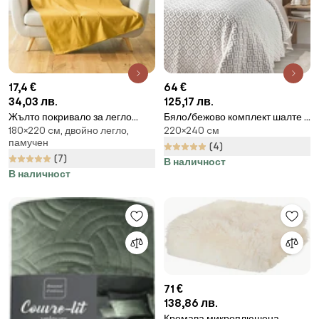
17,4 €
64 €
34,03 лв.
125,17 лв.
Жълто покривало за легло
Бяло/бежово комплект шалте и
180×220 cм, двойно легло,
220×240 cм
180x220 cm Lucile – douceur
калъфка за възглавница от
памучен
d'intérieur
микрофибър 220x240 cm
(4)
(7)
Joana – douceur d'intérieur
В наличност
В наличност
71 €
138,86 лв.
Кремава микроплюшена