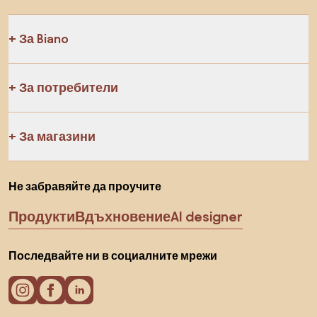
За Biano
За потребители
За магазини
Не забравяйте да проучите
Продукти
Вдъхновение
AI designer
Последвайте ни в социалните мрежи