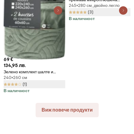
245×280 cм, двойно легло
покривка за двойно легло
245x280 cm Cuddly -
(3)
Catherine Lansfield
В наличност
69 €
134,95 лв.
Зелено комплект шалте и
240×260 cм
калъфка за възглавница
240x260 cm Solange –
(1)
douceur d'intérieur
В наличност
Виж повече продукти