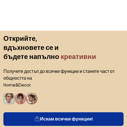
Пропускане към началото
Открийте,
вдъхновете се и
бъдете напълно
креативни
Получете достъп до всички функции и станете част от
общността на
Home&Decor.
Искам всички функции!