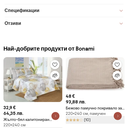
Спецификации
Отзиви
Най-добрите продукти от Bonami
48 €
93,88 лв.
32,9 €
Бежово памучно покривало за
64,35 лв.
220×240 cм, памучен
легло 220x240 cm Lotus –
Mijolnir
Жълто-бял капитониран
(10)
220×240 cм
комплект шалте и калъфка за