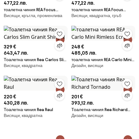
477,22 лв.
477,22 лв.
тоалетна чиния REA Focus
тоалетна чиния REA Focus
Висящи, кръгла, променлива
Висящи, квадратна, гръб
Tornado Creme
Tornado Taupe
329 €
248 €
643,47 лв.
485,05 лв.
Тоалетна чиния Rea Carlos Slim
тоалетна чиния REA Carlo Mini
Висящи, квадратна
Дизайн, висящи
Granit Shiny N
Rimless Ecru
220 €
201 €
430,28 лв.
393,12 лв.
Тоалетна чиния Rea Raul
Тоалетна чиния Rea Richard
Висящи, квадратна
Дизайн, висящи
Tornado