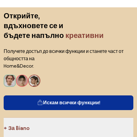
Пропускане към началото
Открийте,
вдъхновете се и
бъдете напълно
креативни
Получете достъп до всички функции и станете част от
общността на
Home&Decor.
Искам всички функции!
За Biano