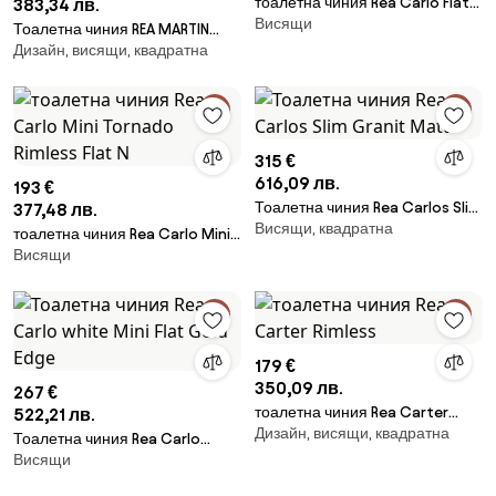
тоалетна чиния Rea Carlo Flat
383,34 лв.
Висящи
Mini
Тоалетна чиния REA MARTIN
Дизайн, висящи, квадратна
SLIM RIMLESS DUROPLAST
315 €
616,09 лв.
193 €
Тоалетна чиния Rea Carlos Slim
377,48 лв.
Висящи, квадратна
Granit Matt
тоалетна чиния Rea Carlo Mini
Висящи
Tornado Rimless Flat N
179 €
350,09 лв.
267 €
тоалетна чиния Rea Carter
522,21 лв.
Дизайн, висящи, квадратна
Rimless
Тоалетна чиния Rea Carlo
Висящи
white Mini Flat Gold Edge