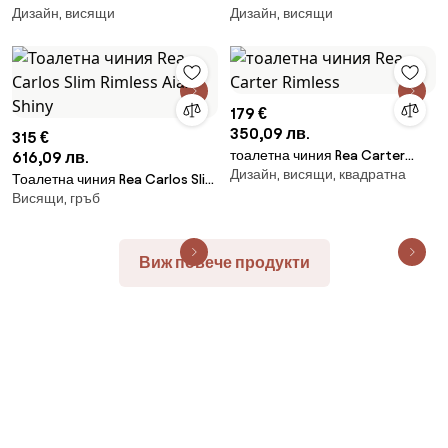
Дизайн, висящи
Дизайн, висящи
Tornado
Tornado
179 €
350,09 лв.
315 €
тоалетна чиния Rea Carter
616,09 лв.
Дизайн, висящи, квадратна
Rimless
Тоалетна чиния Rea Carlos Slim
Висящи, гръб
Rimless Aiax Shiny
Виж повече продукти