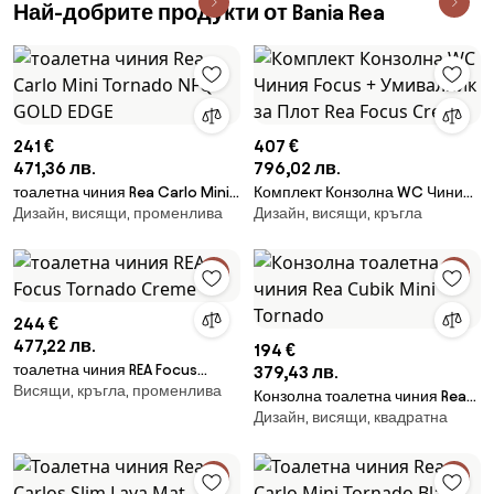
Най-добрите продукти от Bania Rea
241 €
407 €
471,36 лв.
796,02 лв.
тоалетна чиния Rea Carlo Mini
Комплект Конзолна WC Чиния
Дизайн, висящи, променлива
Дизайн, висящи, кръгла
Tornado NFQ GOLD EDGE
Focus + Умивалник за Плот Rea
Focus Creme
244 €
477,22 лв.
194 €
тоалетна чиния REA Focus
379,43 лв.
Висящи, кръгла, променлива
Tornado Creme
Конзолна тоалетна чиния Rea
Дизайн, висящи, квадратна
Cubik Mini Tornado