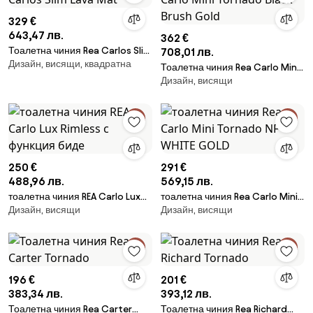
329 €
643,47 лв.
362 €
Тоалетна чиния Rea Carlos Slim
708,01 лв.
Дизайн, висящи, квадратна
Lava Mat
Тоалетна чиния Rea Carlo Mini
Дизайн, висящи
Tornado Black Brush Gold
250 €
291 €
488,96 лв.
569,15 лв.
тоалетна чиния REA Carlo Lux
тоалетна чиния Rea Carlo Mini
Дизайн, висящи
Дизайн, висящи
Rimless с функция биде
Tornado NF WHITE GOLD
196 €
201 €
383,34 лв.
393,12 лв.
Тоалетна чиния Rea Carter
Тоалетна чиния Rea Richard