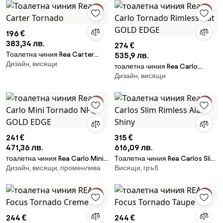
196 €
383,34 лв.
274 €
Тоалетна чиния Rea Carter
535,9 лв.
Дизайн, висящи
Tornado
тоалетна чиния Rea Carlo
Дизайн, висящи
Tornado Rimless Flat GOLD
EDGE
241 €
315 €
471,36 лв.
616,09 лв.
тоалетна чиния Rea Carlo Mini
Тоалетна чиния Rea Carlos Slim
Дизайн, висящи, променлива
Висящи, гръб
Tornado NFQ GOLD EDGE
Rimless Aiax Shiny
244 €
244 €