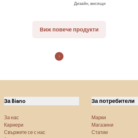
Дизайн, висящи
NFQ GOLD WHITE
Виж повече продукти
За Biano
За потребители
За нас
Марки
Кариери
Магазини
Свържете се с нас
Статии