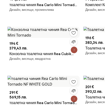
тоалетна чиния Rea Carlo Mini Tornado
Комплект К
Дизайн, висящи, променлива
Дизайн, вися
NFQ GOLD EDGE
Умивалник 
196 €
383,34 лв.
194 €
379,43 лв.
Тоалетна ч
Дизайн, вис
Конзолна тоалетна чиния Rea Cubik
Дизайн, висящи, квадратна
Mini Tornado
201 €
393,12 лв.
291 €
569,15 лв.
Тоалетна ч
Дизайн, вис
тоалетна чиния Rea Carlo Mini Tornado