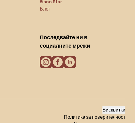
Biano Star
Блог
Последвайте ни в
социалните мрежи
Бисквитки
Политика за поверителност
Условия за използване
© 2026 Biano s.r.o.