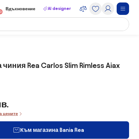
AI designer
Вдъхновение
13
чиния Rea Carlos Slim Rimless Aiax
лв.
а цените
Към магазина Bania Rea