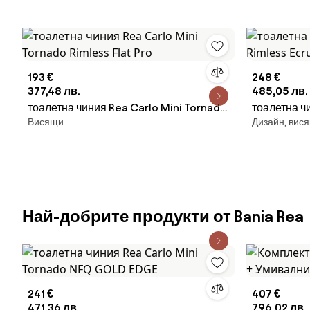
193 €
248 €
377,48 лв.
485,05 лв.
тоалетна чиния Rea Carlo Mini Tornado
тоалетна чи
Висящи
Дизайн, вис
Rimless Flat Pro
Ecru
Най-добрите продукти от Bania Rea
241 €
407 €
471,36 лв.
796,02 лв.