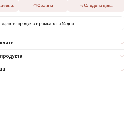
аресва.
Сравни
Следена цена
върнете продукта в рамките на 14 дни
цените
 продукта
ии