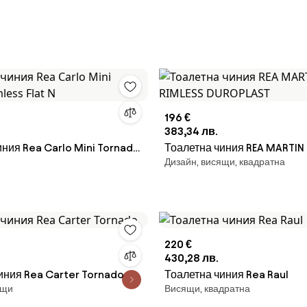
196 €
383,34 лв.
иния Rea Carlo Mini Tornado
Тоалетна чиния REA MARTIN
Дизайн, висящи, квадратна
t N
RIMLESS DUROPLAST
220 €
430,28 лв.
иния Rea Carter Tornado
Тоалетна чиния Rea Raul
ящи
Висящи, квадратна