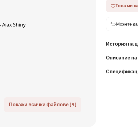
Това ми х
Можете да 
История на 
Описание на
Спецификац
Покажи всички файлове (9)