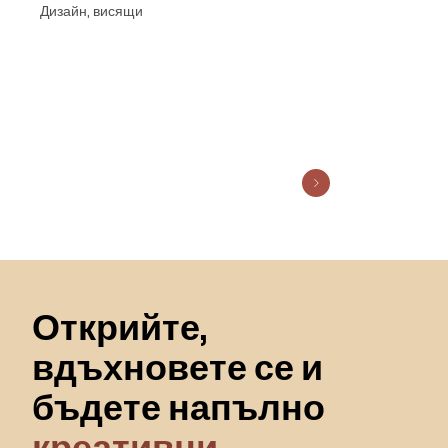
Дизайн, висящи
NF WHITE GOLD
Пропускане към началото
Открийте,
вдъхновете се и
бъдете напълно
креативни