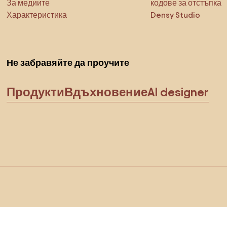
За медиите
кодове за отстъпка
Характеристика
Densy Studio
Не забравяйте да проучите
Продукти
Вдъхновение
AI designer