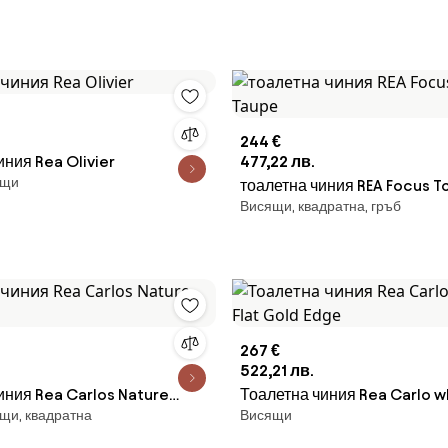
244 €
иния Rea Olivier
477,22 лв.
ящи
тоалетна чиния REA Focus T
Висящи, квадратна, гръб
Taupe
267 €
522,21 лв.
иния Rea Carlos Nature
Тоалетна чиния Rea Carlo w
ящи, квадратна
Висящи
Flat Gold Edge