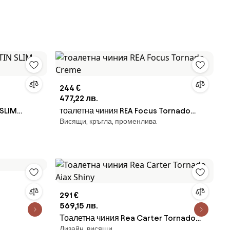
244 €
477,22 лв.
 SLIM
тоалетна чиния REA Focus Tornado
Висящи, кръгла, променлива
Creme
291 €
569,15 лв.
Тоалетна чиния Rea Carter Tornado
Дизайн, висящи