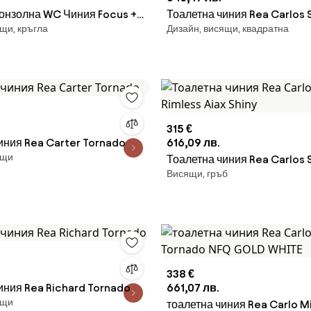
онзолна WC Чиния Focus +
Тоалетна чиния Rea Carlos S
щи, кръгла
Дизайн, висящи, квадратна
за Плот Rea Focus Creme
Mat
315 €
иния Rea Carter Tornado
616,09 лв.
ящи
Тоалетна чиния Rea Carlos 
Висящи, гръб
Rimless Aiax Shiny
338 €
иния Rea Richard Tornado
661,07 лв.
ящи
тоалетна чиния Rea Carlo M