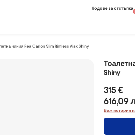
Кодове за отстъпка
летна чиния Rea Carlos Slim Rimless Aiax Shiny
Тоалетна 
Shiny
315 €
616,09 
Виж история н