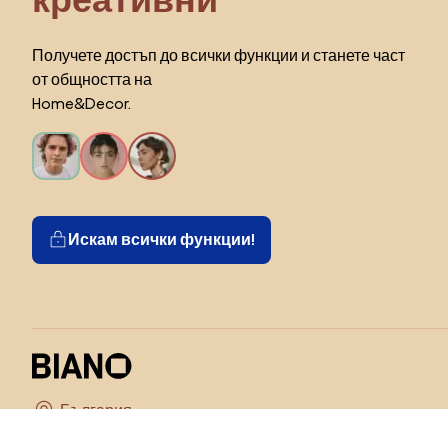
Получете достъп до всички функции и станете част
от общността на
Home&Decor.
Искам всички функции!
Изберете държава