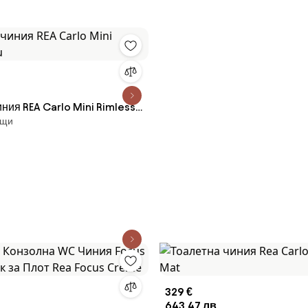
ния REA Carlo Mini Rimless
ящи
329 €
643,47 лв.