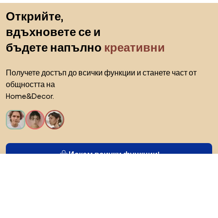
Пропускане към началото
Открийте,
вдъхновете се и
бъдете напълно
креативни
Получете достъп до всички функции и станете част от
общността на
Home&Decor.
Искам всички функции!
64,19 €
Към магазина
50,07 €
За Biano