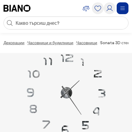
Пропускане към съдържанието
Търсене
Пропускане към футъра
Декорации
Часовници и будилници
Часовници
Sonata 3D стене