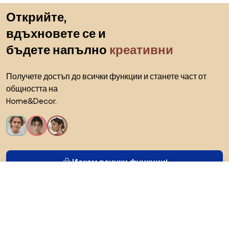
Пропускане към началото
Открийте,
вдъхновете се и
бъдете напълно
креативни
Получете достъп до всички функции и станете част от
общността на
Home&Decor.
Искам всички функции!
84,52 €
Към магазина
65,93 €
За Biano