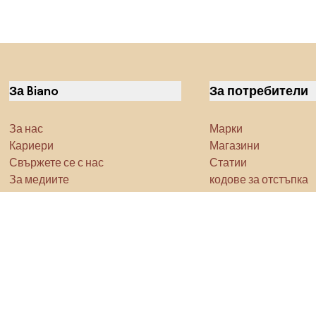
За Biano
За потребители
За нас
Марки
Кариери
Магазини
Свържете се с нас
Статии
За медиите
кодове за отстъпка
Характеристика
Densy Studio
Не забравяйте да проучите
Продукти
Вдъхновение
AI designer