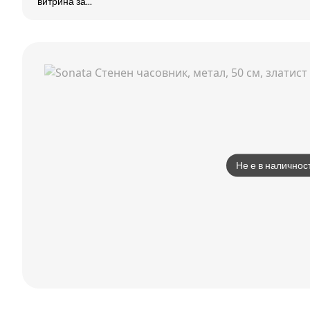
витрина за
ръчни
часовници 10
часовника
Не е в наличнос