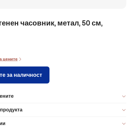
тенен часовник, метал, 50 см,
а цените
те за наличност
цените
 продукта
ии