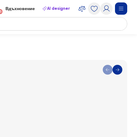
AI designer
Вдъхновение
15