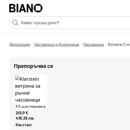
Пропускане към съдържанието
Търсене
Пропускане към футъра
Декорации
Часовници и будилници
Часовници
Sonata Стен
Препоръчва се
213,9 €
418,35 лв.
Klarstein