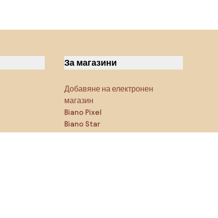
За магазини
Добавяне на електронен
магазин
Biano Pixel
Biano Star
Блог
Последвайте ни в
социалните мрежи