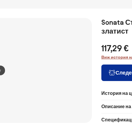
Sonata С
златист
117,29 €
Виж история н
т
Следе
История на 
Описание на
Спецификац