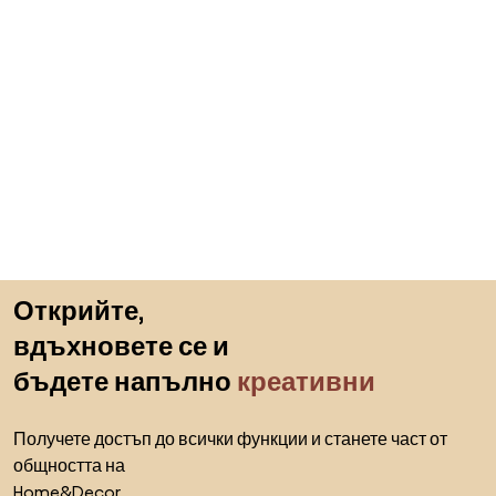
Пропускане към началото
Открийте,
вдъхновете се и
бъдете напълно
креативни
Получете достъп до всички функции и станете част от
общността на
Home&Decor.