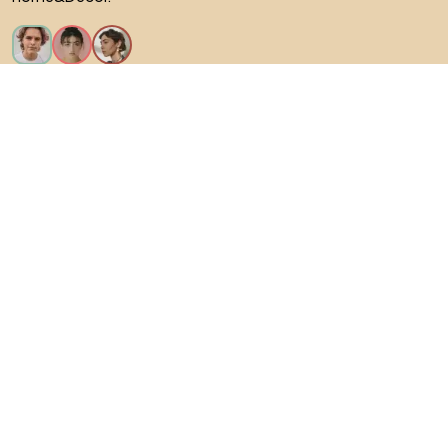
Искам всички функции!
За Biano
За потребители
За магазини
Не забравяйте да проучите