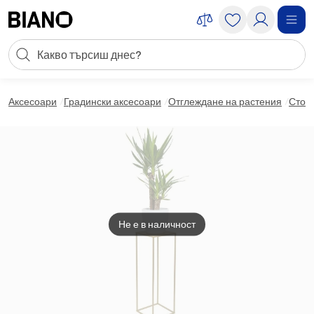
Пропускане към съдържанието
Търсене
Пропускане към футъра
Аксесоари
Градински аксесоари
Отглеждане на растения
Стойк
Не е в наличност