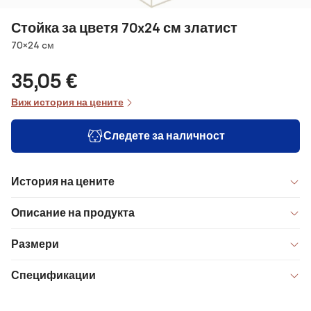
Стойка за цветя 70x24 см златист
Размери
70×24 cм
35,05 €
Виж история на цените
Следете за наличност
История на цените
Описание на продукта
Размери
Спецификации