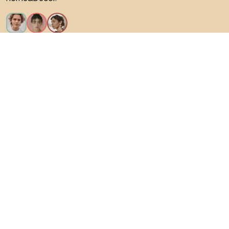
Искам всички функции!
За Biano
За потребители
За магазини
Не забравяйте да проучите