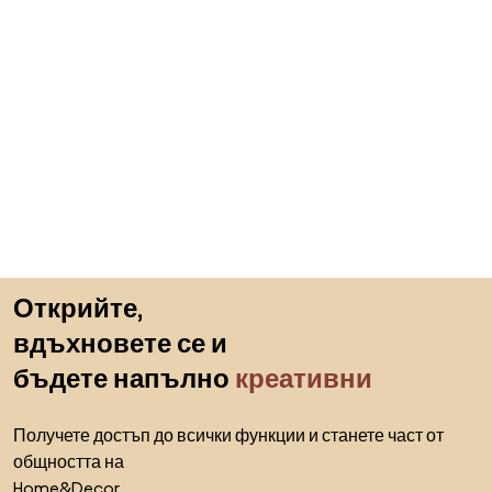
Пропускане към началото
Открийте,
вдъхновете се и
бъдете напълно
креативни
Получете достъп до всички функции и станете част от
общността на
Home&Decor.