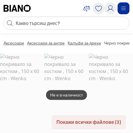
Пропускане към съдържанието
Търсене
Пропускане към футъра
Аксесоари
Аксесоари за антре
Калъфи за дрехи
Черно покривал
Не е в наличност
Покажи всички файлове (3)