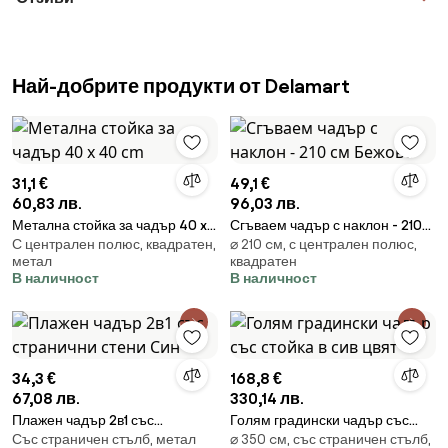
Най-добрите продукти от Delamart
31,1 €
49,1 €
60,83 лв.
96,03 лв.
Метална стойка за чадър 40 x
Сгъваем чадър с наклон - 210
С централен полюс, квадратен,
⌀ 210 cм, с централен полюс,
40 cm
см Бежово
метал
квадратен
В наличност
В наличност
34,3 €
168,8 €
67,08 лв.
330,14 лв.
Плажен чадър 2в1 със
Голям градински чадър със
Със страничен стълб, метал
⌀ 350 cм, със страничен стълб,
странични стени Син
стойка в сив цвят