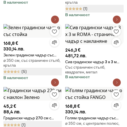
В наличност
кръгла
(1)
В наличност
168,8 €
330,14 лв.
246,3 €
Зелен градински чадър със
481,72 лв.
⌀ 350 cм, със страничен стълб,
стойка
Сив градински чадър 3 x 3 м
кръгла
Със страничен стълб,
ROMA - страничен чадър с
(5)
квадратен, метал
накланяне
В наличност
В наличност
45,2 €
168,8 €
88,4 лв.
330,14 лв.
Градински чадър 270 см с
Голям градински чадър със
⌀ 350 cм, с централен полюс,
наклон Зелено
стойка FANGO
(1)