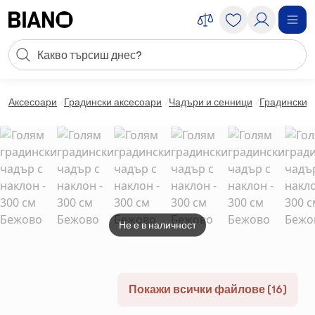
Пропускане към съдържанието
Търсене
Пропускане към футъра
Аксесоари
Градински аксесоари
Чадъри и сенници
Градински 
Не е в наличност
Покажи всички файлове (16)