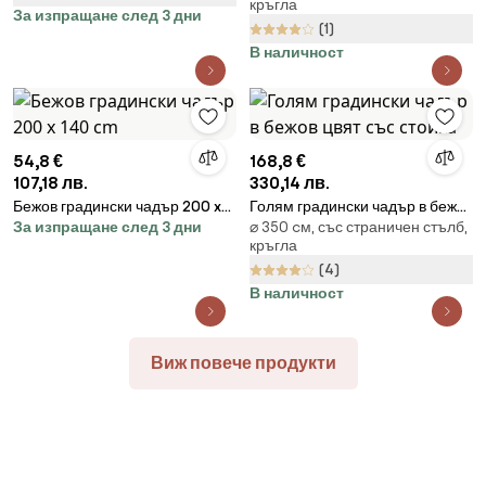
кръгла
За изпращане след 3 дни
(1)
В наличност
54,8 €
168,8 €
107,18 лв.
330,14 лв.
Бежов градински чадър 200 x
Голям градински чадър в бежов
За изпращане след 3 дни
⌀ 350 cм, със страничен стълб,
140 cm
цвят със стойка
кръгла
(4)
В наличност
Виж повече продукти