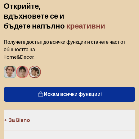
Пропускане към началото
Открийте,
вдъхновете се и
бъдете напълно
креативни
Получете достъп до всички функции и станете част от
общността на
Home&Decor.
Искам всички функции!
За Biano