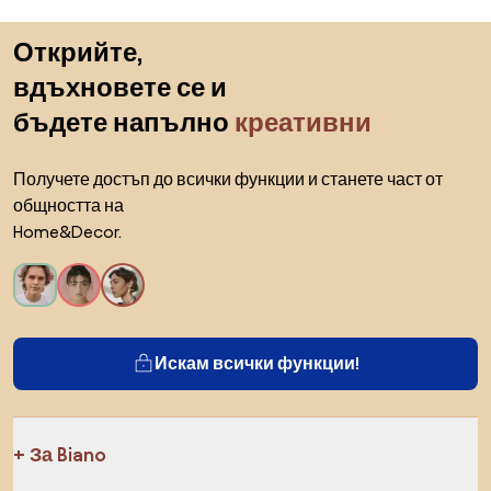
Пропускане към началото
Открийте,
вдъхновете се и
бъдете напълно
креативни
Получете достъп до всички функции и станете част от
общността на
Home&Decor.
Искам всички функции!
За Biano