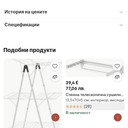
История на цените
Спецификации
Подобни продукти
39,4 €
77,06 лв.
Стенна телескопична сушилня
13,5×70×5 cм, интериор, висящи
за дрехи Butterfly - Wenko
(28)
В наличност