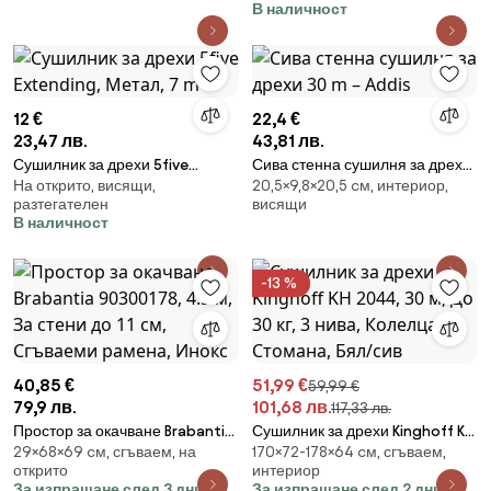
В наличност
12 €
22,4 €
23,47 лв.
43,81 лв.
Сушилник за дрехи 5five
Сива стенна сушилня за дрехи
На открито, висящи,
20,5×9,8×20,5 cм, интериор,
Extending, Метал, 7 m
30 m – Addis
разтегателен
висящи
В наличност
-13 %
40,85 €
51,99 €
59,99 €
79,9 лв.
101,68 лв.
117,33 лв.
Простор за окачване Brabantia
Сушилник за дрехи Kinghoff KH
29×68×69 cм, сгъваем, на
170×72-178×64 cм, сгъваем,
90300178, 4.5 м, За стени до 11
2044, 30 м, До 30 кг, 3 нива,
открито
интериор
см, Сгъваеми рамена, Инокс
Колелца, Стомана, Бял/сив
За изпращане след 3 дни
За изпращане след 2 дни