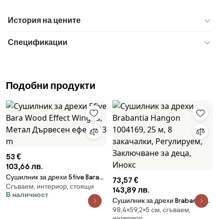
История на цените
Спецификации
Подобни продукти
53 €
103,66 лв.
Сушилник за дрехи 5five Bara
73,57 €
Сгъваем, интериор, стоящи
Wood Effect Winged, Метал
143,89 лв.
В наличност
Дървесен ефект, 13 m
Сушилник за дрехи Brabantia
98,4×59,2×5 cм, сгъваем,
Hangon 1004169, 25 м, 8
интериор