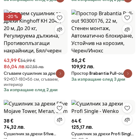
-20 %
43,99 €
56,2 €
54,99 €
86,04 лв.
109,92 лв.
107,55 лв.
Сгъваем сушилник за дрехи
Простор Brabantia Pull-out
92×107-180×56 cм, сгъваем,
За изпращане след 3 дни
Kinghoff KH 2042, 20 м, До 20
90300176, 22 м, Стенен
интериор
кг, Регулируема дължина,
монтаж, Автоматично
За изпращане след 2 дни
Противоплъзгащи накрайници,
блокиране, Устойчив на
Бял/черен
корозия, Черен/Инокс
38 €
64 €
74,32 лв.
125,17 лв.
Сушилник за дрехи 5five
Сушилник за дрехи Profi Single