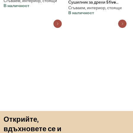
Сгъваем, интериор, стоящи
Winged, Метал, 18 m
Сушилник за дрехи 5five
В наличност
Сгъваем, интериор, стоящи
Mojave Special, Метал, 30 m
В наличност
Пропускане към началото
Открийте,
вдъхновете се и