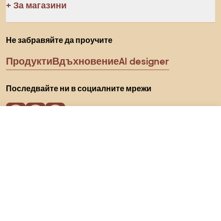
За магазини
Не забравяйте да проучите
Продукти
Вдъхновение
AI designer
Последвайте ни в социалните мрежи
42 €
Към магазина
Бисквитки
Политика за поверителност
Условия за използване
Изберете държава
© 2026 Biano s.r.o.