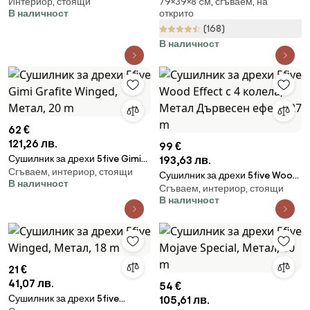
Интериор, стоящи
79×39×8 cм, сгъваем, на
Mojave Tower, Метал, 30 m
- Wenko
В наличност
открито
(168)
В наличност
62 €
121,26 лв.
99 €
Сушилник за дрехи 5five Gimi
193,63 лв.
Сгъваем, интериор, стоящи
Grafite Winged, Метал, 20 m
Сушилник за дрехи 5five Wood
В наличност
Сгъваем, интериор, стоящи
Effect с 4 колела, Метал
В наличност
Дървесен ефект, 27 m
21 €
41,07 лв.
54 €
Сушилник за дрехи 5five
105,61 лв.