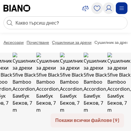
Пропускане към съдържанието
Търсене
Пропускане към футъра
Аксесоари
Почистване
Сушилници за дрехи
Сушилник за дрехи
Покажи всички файлове (9)