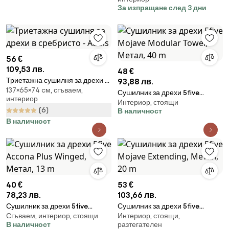
закачалки, Регулируем,
За изпращане след 3 дни
Заключване за деца, Инокс
56 €
109,53 лв.
48 €
Триетажна сушилня за дрехи в
93,88 лв.
137×65×74 cм, сгъваем,
сребристо - Addis
Сушилник за дрехи 5five
интериор
Интериор, стоящи
Mojave Modular Tower, Метал,
(6)
В наличност
40 m
В наличност
40 €
53 €
78,23 лв.
103,66 лв.
Сушилник за дрехи 5five
Сушилник за дрехи 5five
Сгъваем, интериор, стоящи
Интериор, стоящи,
Accona Plus Winged, Метал, 13
Mojave Extending, Метал, 20 m
В наличност
разтегателен
m