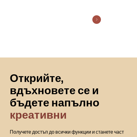
Пропускане към началото
Открийте,
вдъхновете се и
бъдете напълно
креативни
Получете достъп до всички функции и станете част