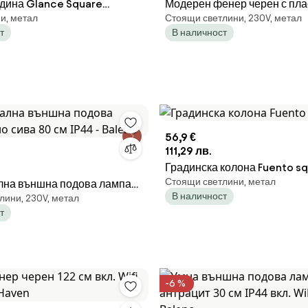
дина Glance Square
Модерен фенер черен с пла
и, метал
Стоящи светлини, 230V, метал
рвени въглища
см IP44 - Sfera
т
В наличност
56,9 €
111,29 лв.
Градинска колона Fuento s
Стоящи светлини, метал
лна външна подова лампа
В наличност
лини, 230V, метал
80 см IP44 - Baleno
т
-6 %