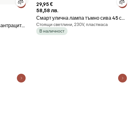
29,95 €
58,58 лв.
Смарт улична лампа тъмно сива 45 см
Стоящи светлини, 230V, пластмаса
 антрацит
с WiFi P45 - Malios
В наличност
Baleno