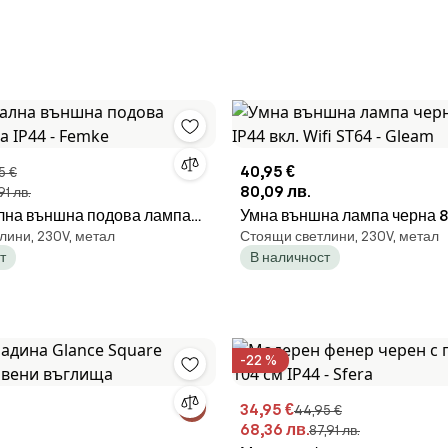
40,95 €
5 €
80,09 лв.
91 лв.
лна външна подова лампа
Умна външна лампа черна 8
лини, 230V, метал
Стоящи светлини, 230V, метал
 - Femke
вкл. Wifi ST64 - Gleam
т
В наличност
-22 %
34,95 €
44,95 €
68,36 лв.
87,91 лв.