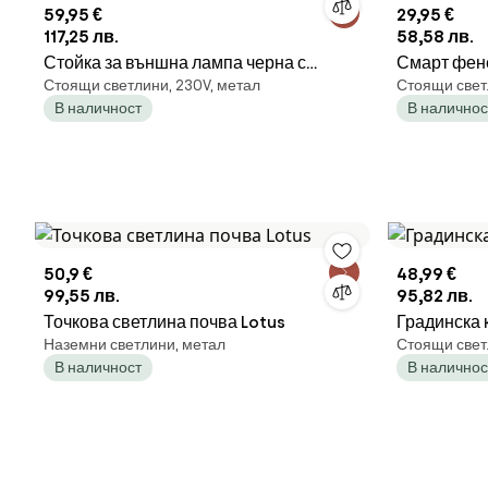
59,95 €
29,95 €
117,25 лв.
58,58 лв.
Стойка за външна лампа черна с
Смарт фенер
Стоящи светлини, 230V, метал
Стоящи свет
релефно стъкло 80 см IP44 - Charlois
ST64 - New
В наличност
В наличнос
50,9 €
48,99 €
99,55 лв.
95,82 лв.
Точкова светлина почва Lotus
Градинска 
Наземни светлини, метал
Стоящи свет
В наличност
В наличнос