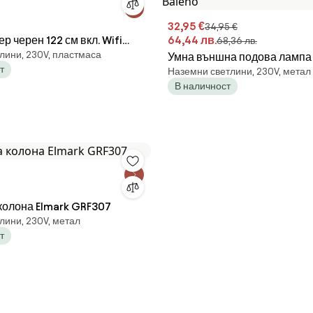
32,95 €
34,95 €
 черен 122 см вкл. Wifi
64,44 лв.
68,36 лв.
лини, 230V, пластмаса
 Haven
Умна външна подова лампа
т
Наземни светлини, 230V, метал
30 см IP44 вкл. WiFi GU10 - 
В наличност
колона Elmark GRF307
лини, 230V, метал
т