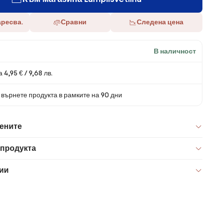
аресва.
Сравни
Следена цена
В наличност
 4,95 € / 9,68 лв.
върнете продукта в рамките на 90 дни
цените
 продукта
ии