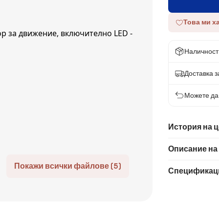
Това ми х
Наличност
Доставка за
Можете да 
История на 
Описание на
Покажи всички файлове (5)
Спецификац