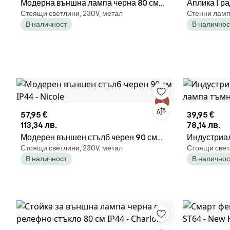
Модерна външна лампа черна 80 см
Аплика Гра
Стоящи светлини, 230V, метал
Стенни ламп
IP44 - Gleam
двойно-дъ
В наличност
В наличнос
57,95 €
39,95 €
113,34 лв.
78,14 лв.
Модерен външен стълб черен 90 см
Индустриа
Стоящи светлини, 230V, метал
Стоящи свет
IP44 - Nicole
тъмно сива 
В наличност
В наличнос