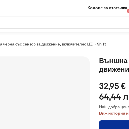
Кодове за отстъпка
 черна със сензор за движение, включително LED - Shift
Външна с
движение
32,95 €
64,44 л
Най-добра цена
Виж история н