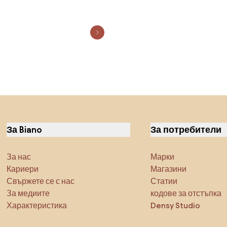
За Biano
За потребители
За нас
Марки
Кариери
Магазини
Свържете се с нас
Статии
За медиите
кодове за отстъпка
Характеристика
Densy Studio