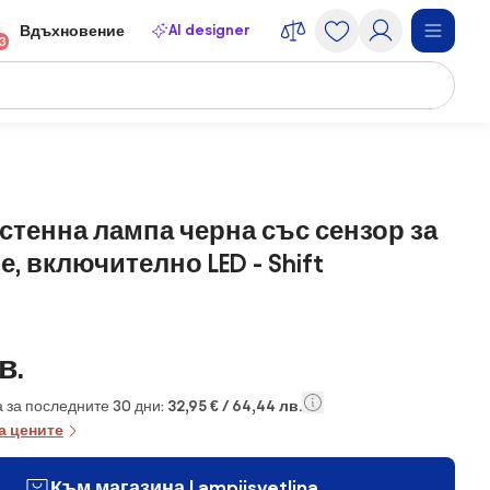
AI designer
Вдъхновение
13
тенна лампа черна със сензор за
, включително LED - Shift
в.
 за последните 30 дни:
32,95 € / 64,44 лв.
а цените
Към магазина Lampiisvetlina