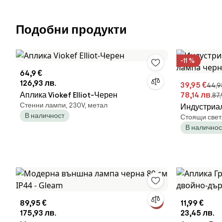
Подобни продукти
-11 %
64,9 €
126,93 лв.
39,95 €
44,9
Аплика Viokef Elliot-Черен
78,14 лв.
87,
Стенни лампи, 230V, метал
Индустриа
В наличност
Стоящи свет
черна IP44
В наличнос
89,95 €
11,99 €
175,93 лв.
23,45 лв.