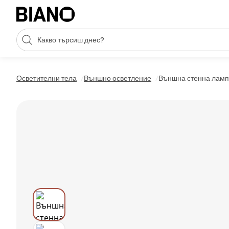
Пропускане към съдържанието
Търсене
Пропускане към футъра
Осветителни тела
Външно осветление
Външна стенна лампа