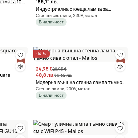
стмаса 104
185,71 лв.
Индустриална стоеща лампа за
Стоящи светлини, 230V, метал
външно ползване тъмно сива 65 см
В наличност
IP44 - Baleno
-14 %
24,95 €
28,95 €
quare
48,8 лв.
56,62 лв.
Модерна външна стенна лампа тъмно
Стенни лампи, 230V, метал
сива с опал - Malios
В наличност