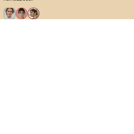
Искам всички функции!
За Biano
За потребители
За магазини
Не забравяйте да проучите