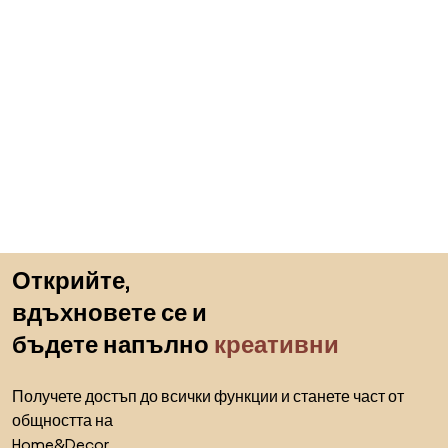
Пропускане към началото
Открийте,
вдъхновете се и
бъдете напълно
креативни
Получете достъп до всички функции и станете част от
общността на
Home&Decor.