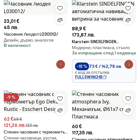
23,01 €
45 лв.
88,9 €
Часовник /модел L030012/
173,87 лв.
Дизайн, дърво, аналогов
Klarstein SINDELFINGEN
В наличност
Модерни, пластмаса, стъкло
автоматична навиваща
За изпращане след 1 седмица
витрина за часовник
-18 %
73 € / 142,78 лв.
с код за отстъпка
FULLSWING18
-9 %
62 €
68 €
121,26 лв.
133 лв.
60 €
Стенен часовник с термометър
117,35 лв.
Стенни часовници, рустик,
Ego Dekor Rustic - Esschert
Стенен часовник atmosphera