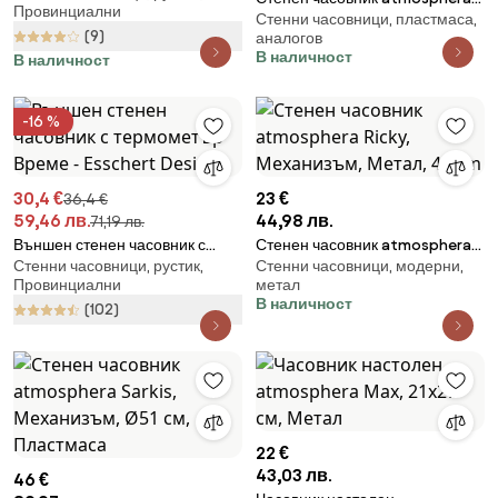
Провинциални
Design
Стенни часовници, пластмаса,
Ivy, Механизъм, Ø61x7 см,
(9)
аналогов
Пластмаса
В наличност
В наличност
-16 %
30,4 €
23 €
36,4 €
59,46 лв.
44,98 лв.
71,19 лв.
Външен стенен часовник с
Стенен часовник atmosphera
Стенни часовници, рустик,
Стенни часовници, модерни,
термометър Време - Esschert
Ricky, Механизъм, Метал, 40
Провинциални
метал
Design
cm
В наличност
(102)
22 €
43,03 лв.
46 €