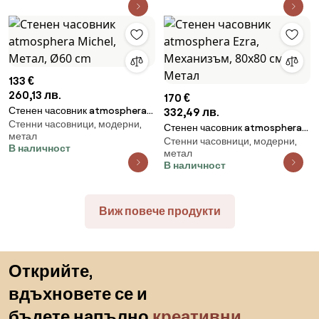
133 €
260,13 лв.
170 €
Стенен часовник atmosphera
332,49 лв.
Стенни часовници, модерни,
Michel, Метал, Ø60 cm
Стенен часовник atmosphera
метал
Стенни часовници, модерни,
Ezra, Механизъм, 80x80 см,
В наличност
метал
Метал
В наличност
Виж повече продукти
Пропускане към началото
Открийте,
вдъхновете се и
бъдете напълно
креативни