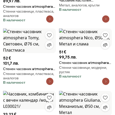
Часовник настолен
89,97 лв.
Метал, аналогов, кръгли
atmosphera Max, 21x27 см,
Стенен часовник atmosphera
В наличност
Метал
Стенни часовници, пластмаса,
Sarkis, Механизъм, Ø51 см,
аналогов
Пластмаса
В наличност
51 €
99,75 лв.
52 €
Стенен часовник atmosphera
101,7 лв.
Стенни часовници, модерни,
Nico, Ø50 см, Метал и слама
Стенен часовник atmosphera
рустик
Стенни часовници, пластмаса,
Tomy, Световен, Ø76 см,
В наличност
аналогов
Пластмаса
В наличност
33,23 €