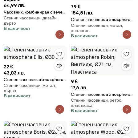
64,99 лв.
79 €
Часовник, комбиниран с вечен
154,51 лв.
Стенни часовници, дизайн,
календар /модел L030021/
Стенен часовник atmosphera
дърво
Стенни часовници, метал,
Giuliana, Механизъм, Ø50 см,
В наличност
аналогов
Метал
В наличност
22 €
43,03 лв.
Стенен часовник atmosphera
9 €
Стенни часовници, метал,
Ellis, Ø30 cm
17,6 лв.
дърво
Стенен часовник atmosphera
В наличност
Стенни часовници, ретро,
Robin, Винтидж, Ø21 см,
пластмаса
Пластмаса
В наличност