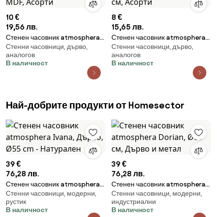
10 €
8 €
19,56 лв.
15,65 лв.
Стенен часовник atmosphera
Стенен часовник atmosphera
Стенни часовници, дърво,
Стенни часовници, дърво,
Boris, Ø28 см, MDF, Асорти
Wood, Ø28 см, Асорти
аналогов
аналогов
В наличност
В наличност
Най-добрите продукти от Homesector
39 €
39 €
76,28 лв.
76,28 лв.
Стенен часовник atmosphera
Стенен часовник atmosphera
Стенни часовници, модерни,
Стенни часовници, модерни,
Ivana, Дърво, Ø55 cm -
Dorian, Ø65 см, Дърво и метал
рустик
индустриални
Натурален
В наличност
В наличност