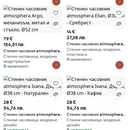
14 €
27,38 лв.
79 €
Стенен часовник atmosphera
154,51 лв.
Стенни часовници, модерни,
Elian, Ø30 cm - Сребрист
Стенен часовник atmosphera
пластмаса
Стенни часовници, модерни,
Argo, механизъм, метал и
В наличност
индустриални
стъкло, Ø52 cm
В наличност
28 €
28 €
54,76 лв.
54,76 лв.
Стенен часовник atmosphera
Стенен часовник atmosphera
Стенни часовници, модерни,
Стенни часовници, модерни,
Ivana, Дърво, Ø38 cm -
Ivana, Дърво, Ø38 cm - Кафяв
дизайн
дизайн
Натурален
В наличност
В наличност