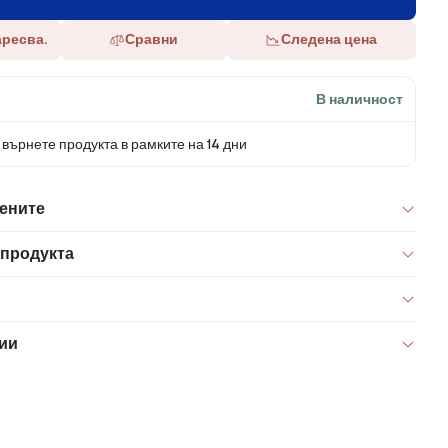
аресва.
Сравни
Следена цена
В наличност
върнете продукта в рамките на 14 дни
цените
 продукта
ии