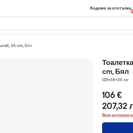
Кодове за отстъпка
1
rell, 65 cm, Бял
Тоалетка
cm, Бял
Размери
128×65×36 cм
106 €
207,32 
Виж история н