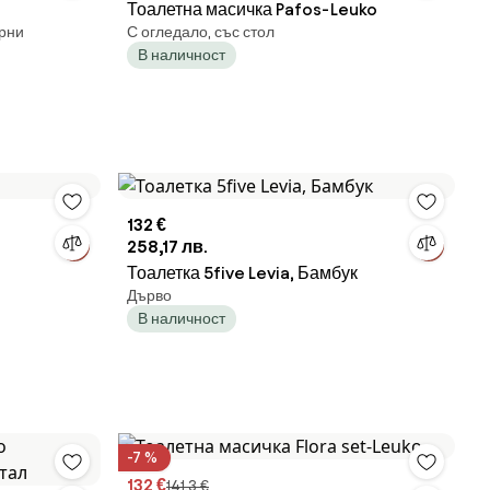
Тоалетна масичка Pafos-Leuko
ерни
С огледало, със стол
В наличност
132 €
258,17 лв.
Тоалетка 5five Levia, Бамбук
Дърво
В наличност
-7 %
132 €
141,3 €