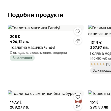
Подобни продукти
208 €
406,81 лв.
131,9 €
Тоалетна масичка Fandyl
257,97 лв.
С огледало, с осветление, модерни
Голяма мод
В наличност
140×80×40 cм
осветлени
(2)
За изпраща
147,9 €
151 €
289,27 лв.
295,33 лв.