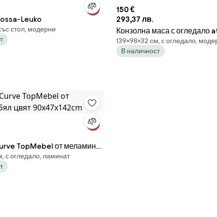
150 €
Mossa-Leuko
293,37 лв.
със стол, модерни
Конзолна маса с огледало 
т
139×98×32 cм, с огледало, моде
Artif, 98 cm, Метал
В наличност
urve TopMebel от меламин
, с огледало, ламинат
 90x47x142cm
т