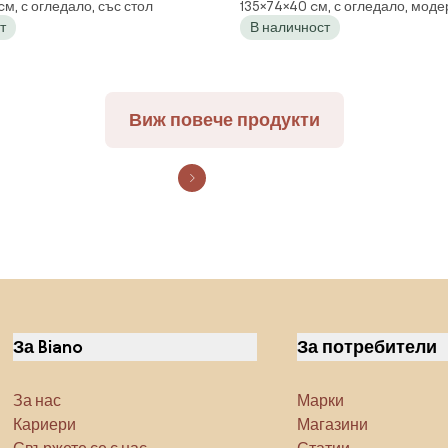
cм, с огледало, със стол
135×74×40 cм, с огледало, мод
Chrysa, MDF - Черен
т
В наличност
Виж повече продукти
За Biano
За потребители
За нас
Марки
Кариери
Магазини