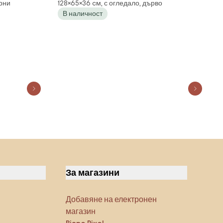
ерни
128×65×36 cм, с огледало, дърво
Aurell, 65 cm, Бял
В наличност
За магазини
Добавяне на електронен
магазин