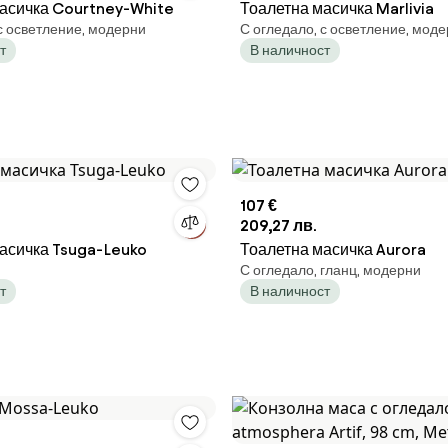
асичка Courtney-White
Тоалетна масичка Marlivia
с осветление, модерни
С огледало, с осветление, мод
т
В наличност
107 €
209,27 лв.
асичка Tsuga-Leuko
Тоалетна масичка Aurora
С огледало, гланц, модерни
т
В наличност