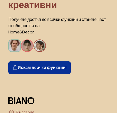
креативни
Получете достъп до всички функции и станете част
от общността на
Home&Decor.
Искам всички функции!
Изберете държава