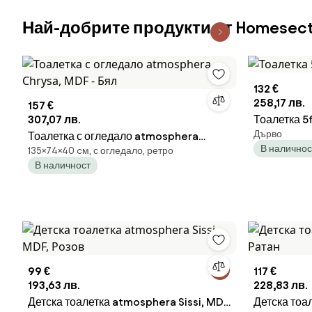
Най-добрите продукти от Homesect
132 €
258,17 лв.
157 €
307,07 лв.
Тоалетка 5f
Дърво
Тоалетка с огледало atmosphera
В наличнос
135×74×40 cм, с огледало, ретро
Chrysa, MDF - Бял
В наличност
99 €
117 €
193,63 лв.
228,83 лв.
Детска тоалетка atmosphera Sissi, MDF,
Детска тоа