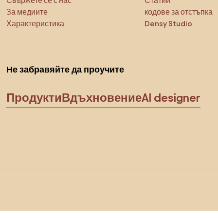
Свържете се с нас
Статии
За медиите
кодове за отстъпка
Характеристика
Densy Studio
Не забравяйте да проучите
Продукти
Вдъхновение
AI designer