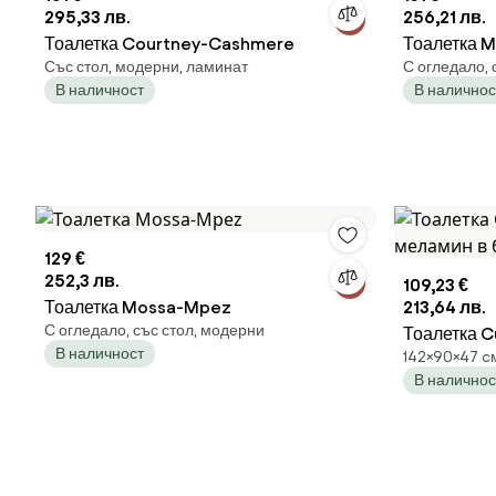
295,33 лв.
256,21 лв.
Тоалетка Courtney-Cashmere
Тоалетка 
Със стол, модерни, ламинат
С огледало, 
В наличност
В наличнос
129 €
252,3 лв.
109,23 €
Тоалетка Mossa-Mpez
213,64 лв.
С огледало, със стол, модерни
Тоалетка C
В наличност
142×90×47 cм
в бял цвят
В наличнос