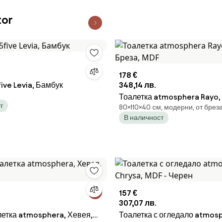
or
178 €
ive Levia, Бамбук
348,14 лв.
Тоалетка atmosphera Rayo, 
т
80×110×40 cм, модерни, от брез
Бреза, MDF
В наличност
157 €
307,07 лв.
летка atmosphera, Хевея,
Тоалетка с огледало atmos