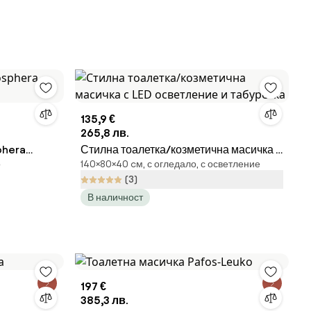
135,9 €
265,8 лв.
phera
Стилна тоалетка/козметична масичка с
о
140×80×40 cм, с огледало, с осветление
LED осветление и табуретка
(3)
В наличност
197 €
385,3 лв.