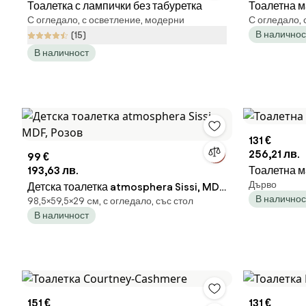
Тоалетка с лампички без табуретка
Тоалетна м
С огледало, с осветление, модерни
С огледало, 
В наличнос
(15)
В наличност
131 €
256,21 лв.
99 €
193,63 лв.
Тоалетна м
Дърво
Детска тоалетка atmosphera Sissi, MDF,
В наличнос
98,5×59,5×29 cм, с огледало, със стол
Розов
В наличност
151 €
131 €