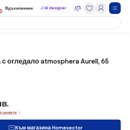
AI designer
Вдъхновение
9
 с огледало atmosphera Aurell, 65
лв.
а цените
Към магазина Homesector