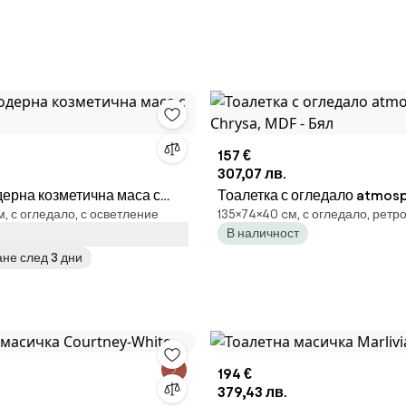
157 €
307,07 лв.
ерна козметична маса с
Тоалетка с огледало atmos
, с огледало, с осветление
135×74×40 cм, с огледало, ретр
е
Chrysa, MDF - Бял
В наличност
не след 3 дни
194 €
379,43 лв.