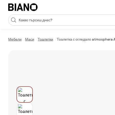
Пропускане към съдържанието
Търсене
Пропускане към футъра
Мебели
Маси
Тоалетки
Тоалетка с огледало atmosphera Au