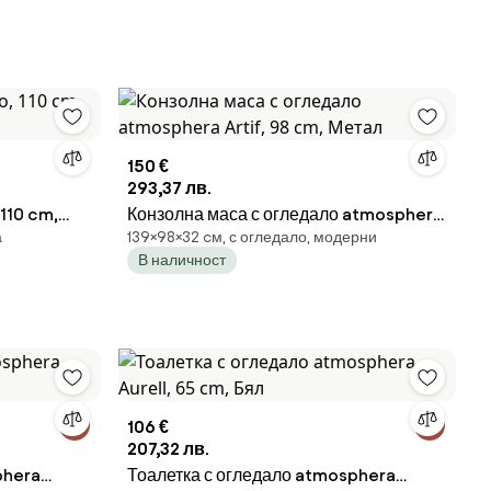
150 €
293,37 лв.
110 cm,
Конзолна маса с огледало atmosphera
а
139×98×32 cм, с огледало, модерни
Artif, 98 cm, Метал
В наличност
106 €
207,32 лв.
phera
Тоалетка с огледало atmosphera