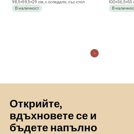
98,5×59,5×29 cм, с огледало, със стол
100×36,5×55 
Розов
Ратан
В наличност
В наличнос
Пропускане към началото
Открийте,
вдъхновете се и
бъдете напълно