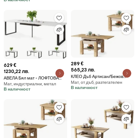
cм!
cм!
289 €
629 €
565,23 лв.
1230,22 лв.
КЛЕО Дъб Артисан/Бежов
АВЕЛА Бял мат - ЛОФТОВА
Мат, от дъб, разтегателен
(Шампанско) - РАЗТЕГАТЕЛНА
Мат, индустриални, метал
ХОЛНА/ТРАПЕЗНА МАСА
В наличност
ХОЛНА МАСА С ПОВДИГАЩ
В наличност
РАЗТЕГАТЕЛНА ДО 310 cм!
МЕХАНИЗЪМ