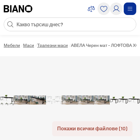
Пропускане към съдържанието
Търсене
Пропускане към футъра
Мебели
Маси
Трапезни маси
АВЕЛА Черен мат - ЛОФТОВА Х
Покажи всички файлове (10)