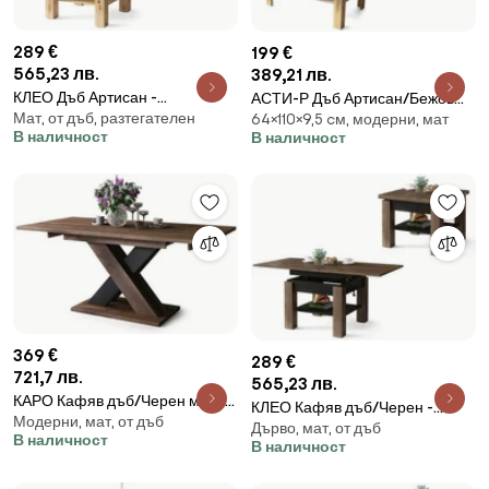
289 €
199 €
565,23 лв.
389,21 лв.
КЛЕО Дъб Артисан -
АСТИ-Р Дъб Артисан/Бежов
Мат, от дъб, разтегателен
РАЗТЕГАТЕЛНА ХОЛНА МАСА
64×110×9,5 cм, модерни, мат
(Шампанско) - МОДЕРНА
В наличност
В наличност
С ПОВДИГАЩ МЕХАНИЗЪМ
МАСА/РАЗТЕГАТЕЛНА МАСА
369 €
289 €
721,7 лв.
565,23 лв.
КАРО Кафяв дъб/Черен мат -
КЛЕО Кафяв дъб/Черен -
Модерни, мат, от дъб
МОДЕРНА РАЗТЕГАТЕЛНА
Дърво, мат, от дъб
РАЗТЕГАТЕЛНА ХОЛНА МАСА
В наличност
МАСА ДО 180 cм!
В наличност
С ПОВДИГАЩ МЕХАНИЗЪМ