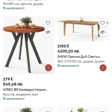
ТРАПЕЗНА РАЗТЕГАТЕЛНА
110×180 cм, кръгла, дърво
КРЪГЛА ДЪРВЕНА МАСА Ø110
В наличност
МАСА - 2 РАЗМЕРА!
РАЗТЕГАТЕЛНА ДО 180 СМ | ЗА
КУХНЯ ТРАПЕЗАРИЯ ХОЛ
РЕТРО
2150 €
4205,03 лв.
БАРИ Орехов Дъб Светъл
180-270×90 cм, дърво, дърво
180x90cм (+2 вложки 45cм) -
В наличност
ДЪРВЕНА ТРАПЕЗНА МАСА В
ЯПОНСКИ/СКАНДИНАВСКИ
СТИЛ, РАЗТЕГАТЕЛНА ДО 270
279 €
cм!
545,68 лв.
АЛМО 80 Калвадос/черни
Кръгла, модерни, мат
крака - КРЪГЛА МАСА С Y-
В наличност
ОБРАЗНИ КРАКА В ЛОФТ/
ИНДУСТРИАЛЕН СТИЛ ЗА
КУХНЯ, ДНЕВНА ИЛИ