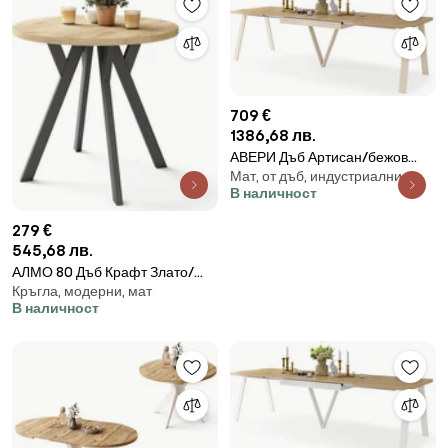
ТРАПЕЗАРИЯ
709 €
1386,68 лв.
АВЕРИ Дъб Артисан/бежов
Мат, от дъб, индустриални
(шампанско) долна част -
В наличност
ЛОФТОВА/ИНДУСТРИАЛНА
ХОЛНА/ТРАПЕЗНА
279 €
РАЗТЕГАТЕЛНА МАСА - 2
545,68 лв.
РАЗМЕРА!
АЛМО 80 Дъб Крафт Злато/
Кръгла, модерни, мат
черни крака - КРЪГЛА МАСА С
В наличност
Y-ОБРАЗНИ КРАКА В ЛОФТ/
ИНДУСТРИАЛЕН СТИЛ ЗА
КУХНЯ, ДНЕВНА ИЛИ
ТРАПЕЗАРИЯ