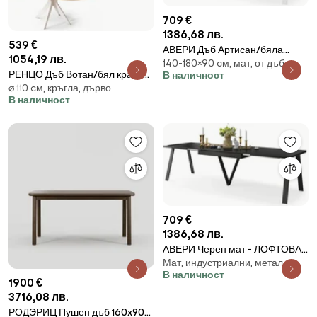
709 €
1386,68 лв.
539 €
АВЕРИ Дъб Артисан/бяла
1054,19 лв.
140-180×90 cм, мат, от дъб
долна част - ЛОФТОВА/
РЕНЦО Дъб Вотан/бял крак -
В наличност
ИНДУСТРИАЛНА ХОЛНА/
⌀ 110 cм, кръгла, дърво
КРЪГЛА МАСА Ø110
ТРАПЕЗНА РАЗТЕГАТЕЛНА
В наличност
РАЗТЕГАТЕЛНА ДО 180 см | ЗА
МАСА - 2 РАЗМЕРА!
КУХНЯ ТРАПЕЗАРИЯ ХОЛ
РЕТРО
709 €
1386,68 лв.
АВЕРИ Черен мат - ЛОФТОВА/
Мат, индустриални, метал
ИНДУСТРИАЛНА ХОЛНА/
В наличност
ТРАПЕЗНА РАЗТЕГАТЕЛНА
1900 €
МАСА - 2 РАЗМЕРА!
3716,08 лв.
РОДЭРИЦ Пушен дъб 160x90