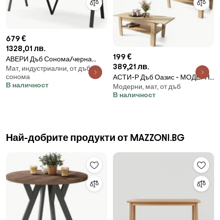
679 €
1328,01 лв.
199 €
АВЕРИ Дъб Сонома/черна
389,21 лв.
Мат, индустриални, от дъб
долна част - ЛОФТОВА/
сонома
АСТИ-Р Дъб Оазис - МОДЕРНА
ИНДУСТРИАЛНА ХОЛНА/
В наличност
Модерни, мат, от дъб
МАСА/РАЗТЕГАТЕЛНА МАСА
ТРАПЕЗНА РАЗТЕГАТЕЛНА
В наличност
МАСА - 2 РАЗМЕРА!
Най-добрите продукти от MAZZONI.BG