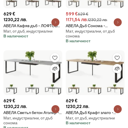
629 €
599 €
629 €
1230,22 лв.
1171,54 лв.
1230,22 лв.
АВЕЛА Кафяв дъб - ЛОФТОВА
АВЕЛА Дъб Сонома -
Мат, от дъб, индустриални
Мат, индустриални, от дъб
ХОЛНА/ТРАПЕЗНА МАСА
ЛОФТОВА ХОЛНА/ТРАПЕЗНА
В наличност
сонома
РАЗТЕГАТЕЛНА ДО 310 cм!
МАСА РАЗТЕГАТЕЛНА ДО 310
В наличност
cм!
629 €
629 €
1230,22 лв.
1230,22 лв.
АВЕЛА Светъл бетон Атэлер -
АВЕЛА Дъб Крафт злато -
Мат, индустриални, от дъб
Мат, от дъб, индустриални
ЛОФТОВА ХОЛНА/ТРАПЕЗНА
ЛОФТОВА ХОЛНА/ТРАПЕЗНА
сонома
В наличност
МАСА РАЗТЕГАТЕЛНА ДО 310
МАСА РАЗТЕГАТЕЛНА ДО 310
В наличност