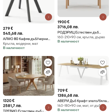
1900 €
3716,08 лв.
279 €
РОДЭРИЦ Естествен дъб
545,68 лв.
160-210×90 cм, кръгла, дърво
160x90 cm (+1 ВЛОЖКА 50 cm)
АЛМО 80 Кафяв дъб/черни
В наличност
- ДЪРВЕНА МАСА В СТИЛ
Кръгла, модерни, мат
крака - КРЪГЛА МАСА С Y-
БОХО/СКАНДИНАВСКИ
В наличност
ОБРАЗНИ КРАКА В ЛОФТ/
РАЗТЕГАТЕЛНА ДО 210 CM!
ИНДУСТРИАЛЕН СТИЛ ЗА
КУХНЯ, ДНЕВНА ИЛИ
ТРАПЕЗАРИЯ
709 €
1386,68 лв.
1320 €
АВЕРИ Дъб Крафт злато/бяла
2581,7 лв.
140-180×90 cм, мат, от дъб
долна част - ЛОФТОВА/
В наличност
ИНДУСТРИАЛНА ХОЛНА/
ТРЕВИО Естествен дъб -