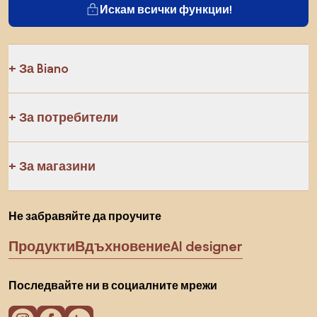
Искам всички функции!
За Biano
За потребители
За магазини
Не забравяйте да проучите
Продукти
Вдъхновение
AI designer
Последвайте ни в социалните мрежи