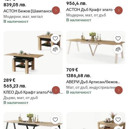
956,4 лв.
839,05 лв.
АСТОН Дъб Крафт злато -
АСТОН Бежов (Шампанско) -
Модерни, мат, от дъб
МОДЕРНА РАЗТЕГАТЕЛНА
Модерни, мат, метал
МОДЕРНА РАЗТЕГАТЕЛНА
В наличност
МАСА С ПОВДИГАЩ
В наличност
МАСА С ПОВДИГАЩ
МЕХАНИЗЪМ
МЕХАНИЗЪМ
709 €
1386,68 лв.
289 €
АВЕРИ Дъб Артисан/бежов
565,23 лв.
Мат, от дъб, индустриални
(шампанско) долна част -
КЛЕО Дъб Крафт злато/Черен -
В наличност
ЛОФТОВА/ИНДУСТРИАЛНА
Дърво, мат, от дъб
РАЗТЕГАТЕЛНА ХОЛНА МАСА
ХОЛНА/ТРАПЕЗНА
В наличност
С ПОВДИГАЩ МЕХАНИЗЪМ
РАЗТЕГАТЕЛНА МАСА - 2
РАЗМЕРА!