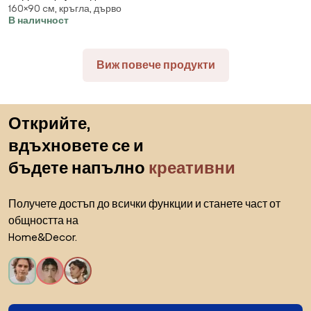
160×90 cм, кръгла, дърво
cm (+1 ВЛОЖКА 50 cm) -
В наличност
ДЪРВЕНА МАСА В СТИЛ
БОХО/СКАНДИНАВСКИ
РАЗТЕГАТЕЛНА ДО 210 CM!
Виж повече продукти
Пропускане към началото
Открийте,
вдъхновете се и
бъдете напълно
креативни
Получете достъп до всички функции и станете част от
общността на
Home&Decor.