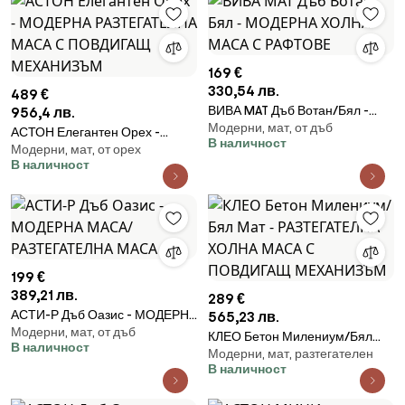
169 €
330,54 лв.
489 €
ВИВА MAT Дъб Вотан/Бял -
956,4 лв.
Модерни, мат, от дъб
МОДЕРНА ХОЛНА МАСА С
АСТОН Елегантен Орех -
В наличност
РАФТОВЕ
Модерни, мат, от орех
МОДЕРНА РАЗТЕГАТЕЛНА
В наличност
МАСА С ПОВДИГАЩ
МЕХАНИЗЪМ
199 €
389,21 лв.
289 €
АСТИ-Р Дъб Оазис - МОДЕРНА
565,23 лв.
Модерни, мат, от дъб
МАСА/РАЗТЕГАТЕЛНА МАСА
КЛЕО Бетон Милениум/Бял
В наличност
Модерни, мат, разтегателен
Мат - РАЗТЕГАТЕЛНА ХОЛНА
В наличност
МАСА С ПОВДИГАЩ
МЕХАНИЗЪМ