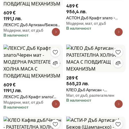
489 €
956,4 лв.
609 €
АСТОН Дъб Крафт злато -
1191,1 лв.
Модерни, мат, от дъб
МОДЕРНА РАЗТЕГАТЕЛНА
ЛЕКСУС Дъб Артизан/Бежов
В наличност
МАСА С ПОВДИГАЩ
Модерни, мат, от дъб
(Шампанско) - МОДЕРНА
В наличност
МЕХАНИЗЪМ
РАЗТЕГАТЕЛНА ХОЛНА МАСА
С ПОВДИГАЩ МЕХАНИЗЪМ
289 €
565,23 лв.
609 €
КЛЕО Дъб Артисан -
1191,1 лв.
Мат, от дъб, разтегателен
РАЗТЕГАТЕЛНА ХОЛНА МАСА
ЛЕКСУС Дъб Крафт злато/
В наличност
С ПОВДИГАЩ МЕХАНИЗЪМ
Модерни, мат, от дъб
Черен мат - МОДЕРНА
В наличност
РАЗТЕГАТЕЛНА ХОЛНА МАСА
С ПОВДИГАЩ МЕХАНИЗЪМ