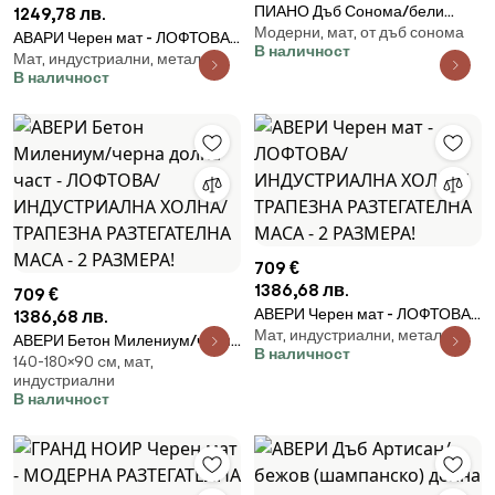
ПИАНО Дъб Сонома/бели
1249,78 лв.
Модерни, мат, от дъб сонома
орнаменти - МОДЕРНА
АВАРИ Черен мат - ЛОФТОВА
В наличност
РАЗТЕГАТЕЛНА МАСА ДО 200
Мат, индустриални, метал
ХОЛНА/ТРАПЕЗНА МАСА
В наличност
cм!
РАЗТЕГАТЕЛНА ДО 270 или
290 см!
709 €
1386,68 лв.
709 €
АВЕРИ Черен мат - ЛОФТОВА/
1386,68 лв.
Мат, индустриални, метал
ИНДУСТРИАЛНА ХОЛНА/
АВЕРИ Бетон Милениум/черна
В наличност
ТРАПЕЗНА РАЗТЕГАТЕЛНА
140-180×90 cм, мат,
долна част - ЛОФТОВА/
индустриални
МАСА - 2 РАЗМЕРА!
ИНДУСТРИАЛНА ХОЛНА/
В наличност
ТРАПЕЗНА РАЗТЕГАТЕЛНА
МАСА - 2 РАЗМЕРА!