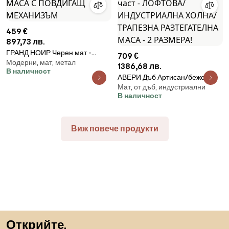
459 €
897,73 лв.
ГРАНД НОИР Черен мат -
709 €
Модерни, мат, метал
МОДЕРНА РАЗТЕГАТЕЛНА
1386,68 лв.
В наличност
МАСА С ПОВДИГАЩ
АВЕРИ Дъб Артисан/бежов
МЕХАНИЗЪМ
Мат, от дъб, индустриални
(шампанско) долна част -
В наличност
ЛОФТОВА/ИНДУСТРИАЛНА
ХОЛНА/ТРАПЕЗНА
РАЗТЕГАТЕЛНА МАСА - 2
Виж повече продукти
РАЗМЕРА!
Пропускане към началото
Открийте,