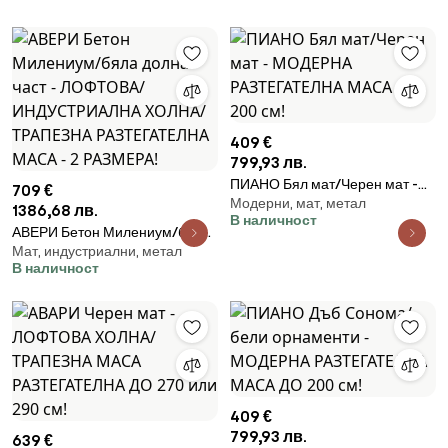
ТРАПЕЗНА РАЗТЕГАТЕЛНА
ИНДУСТРИАЛЕН СТИЛ ЗА
МАСА - 2 РАЗМЕРА!
КУХНЯ, ДНЕВНА ИЛИ
ТРАПЕЗАРИЯ
409 €
799,93 лв.
ПИАНО Бял мат/Черен мат -
709 €
Модерни, мат, метал
МОДЕРНА РАЗТЕГАТЕЛНА
1386,68 лв.
В наличност
МАСА ДО 200 cм!
АВЕРИ Бетон Милениум/бяла
Мат, индустриални, метал
долна част - ЛОФТОВА/
В наличност
ИНДУСТРИАЛНА ХОЛНА/
ТРАПЕЗНА РАЗТЕГАТЕЛНА
МАСА - 2 РАЗМЕРА!
409 €
799,93 лв.
639 €