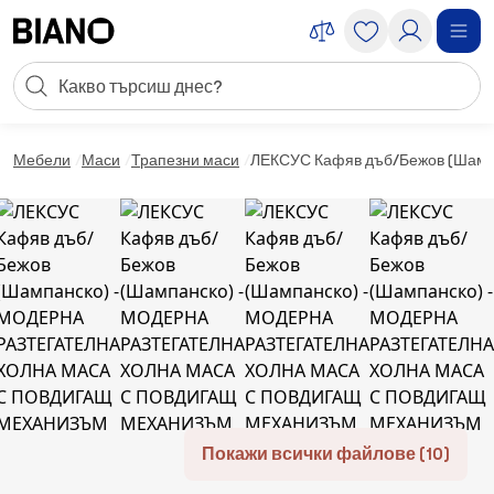
Пропускане към съдържанието
Търсене
Пропускане към футъра
Мебели
Маси
Трапезни маси
ЛЕКСУС Кафяв дъб/Бежов (Ша
Покажи всички файлове (10)