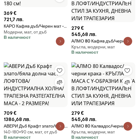
369 €
721,7 лв.
КАРО Кафяв дъб/Черен мат -
279 €
Модерни, мат, от дъб
МОДЕРНА РАЗТЕГАТЕЛНА
545,68 лв.
В наличност
МАСА ДО 180 cм!
АЛМО 80 Кафяв дъб/черни
Кръгла, модерни, мат
крака - КРЪГЛА МАСА С Y-
В наличност
ОБРАЗНИ КРАКА В ЛОФТ/
ИНДУСТРИАЛЕН СТИЛ ЗА
КУХНЯ, ДНЕВНА ИЛИ
ТРАПЕЗАРИЯ
709 €
279 €
1386,68 лв.
545,68 лв.
АВЕРИ Дъб Крафт злато/бяла
АЛМО 80 Калвадос/черни
140-180×90 cм, мат, от дъб
Кръгла, модерни, мат
долна част - ЛОФТОВА/
крака - КРЪГЛА МАСА С Y-
В наличност
В наличност
ИНДУСТРИАЛНА ХОЛНА/
ОБРАЗНИ КРАКА В ЛОФТ/