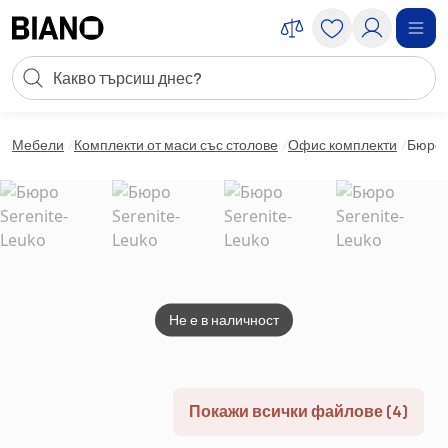
Пропускане към съдържанието
Търсене
Пропускане към футъра
Мебели
Комплекти от маси със столове
Офис комплекти
Бюро 
Не е в наличност
Покажи всички файлове (4)