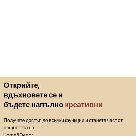
Пропускане към началото
Открийте,
вдъхновете се и
бъдете напълно
креативни
Получете достъп до всички функции и станете част от
общността на
Home&Decor.