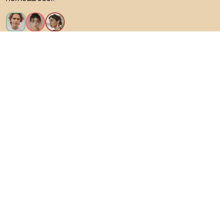
Искам всички функции!
За Biano
За потребители
За магазини
Не забравяйте да проучите