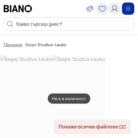
Пропускане към съдържанието
Търсене
Пропускане към футъра
Продукти
Бюро Studius-Leuko
Не е в наличност
Покажи всички файлове (2)