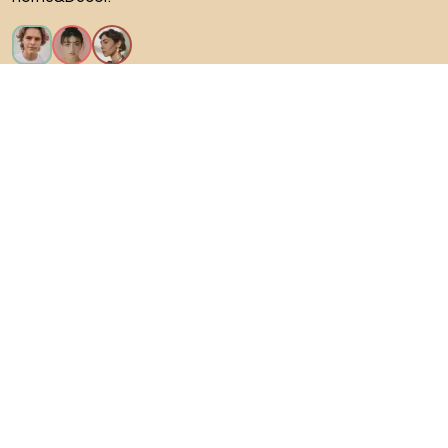
Искам всички функции!
За Biano
За потребители
За магазини
Не забравяйте да проучите