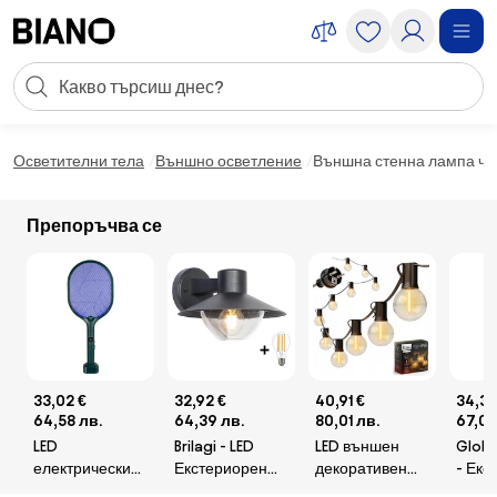
Пропускане към съдържанието
Търсене
Пропускане към футъра
Осветителни тела
Външно осветление
Външна стенна лампа чер
Препоръчва се
33,02 €
32,92 €
40,91 €
34,3 
64,58 лв.
64,39 лв.
80,01 лв.
67,08
LED
Brilagi - LED
LED външен
Globo
електрически
Екстериорен
декоративен
- Екс
уловител на
аплик VEERLE
гирлянд
ламп