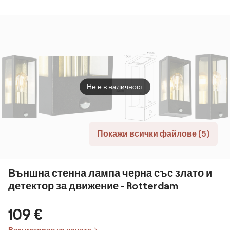
насекоми 2в1 с
1xE27/60W/230V
25xE12/1W/230V
1xE2
LCD, 1200
IP44
17,5 m IP65
IP44
mAh/5V, зелен
черен
Не е в наличност
Покажи всички файлове (5)
Външна стенна лампа черна със злато и
детектор за движение - Rotterdam
109 €