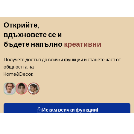
Пропускане към началото
Открийте,
вдъхновете се и
бъдете напълно
креативни
Получете достъп до всички функции и станете част от
общността на
Home&Decor.
Искам всички функции!