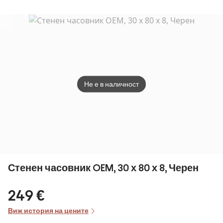
часовници 10
часовника
Не е в наличност
Стенен часовник OEM, 30 х 80 х 8, Черен
249 €
Виж история на цените