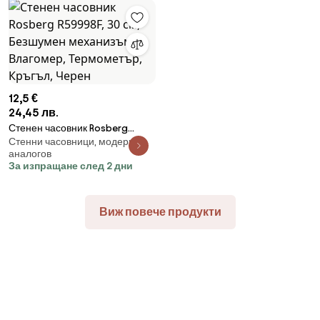
12,5 €
24,45 лв.
Стенен часовник Rosberg
Стенни часовници, модерни,
R59998F, 30 см, Безшумен
аналогов
механизъм, Влагомер,
За изпращане след 2 дни
Термометър, Кръгъл, Черен
Виж повече продукти