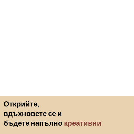
Пропускане към началото
Открийте,
вдъхновете се и
бъдете напълно
креативни