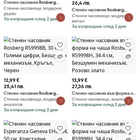
Стенен часовник Rosberg
26,4 лв.
Стенни часовници, модерни,
R59998C, 33 см, Безшумен
Стенен часовник Rosberg
дърво
механизъм, Квадратен, Кафяв
Стенни часовници, модерни,
R59998A, 30 см, Големи цифри,
За изпращане след 2 дни
метал
Безшумен механизъм, Кръгъл,
За изпращане след 2 дни
Сребрист
12,99 €
13,99 €
25,41 лв.
27,36 лв.
Стенен часовник Rosberg
Стенен часовник във форма на
Стенни часовници, модерни,
Стенни часовници, аналогов
R59998B, 30 см, Големи цифри,
чаша Rosberg R59998H, 34.4
аналогов
За изпращане след 2 дни
Безшумен механизъм, Кръгъл,
см, Безшумен механизъм,
За изпращане след 2 дни
Черен
Розово злато