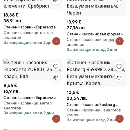
18,36 €
35,91 лв.
13,99 €
Стенен часовник Esperanza
27,36 лв.
Стенни часовници, стъкло,
Geneva EHC004, 50 см,
Стенен часовник във форма на
аналогов
Кристални елементи, Сребрист
Стенни часовници, модерни,
чаша Rosberg R59998H, 34.4
За изпращане след 2 дни
аналогов
см, Безшумен механизъм,
За изпращане след 2 дни
Черен
8,64 €
16,9 лв.
10,5 €
Стенен часовник Esperanza
20,54 лв.
Стенни часовници, метал,
ZURICH, 25 cm, Кварц, Бял
Стенен часовник Rosberg
аналогов
Стенни часовници, аналогов,
R59998D, 28.3 см, Безшумен
За изпращане след 2 дни
кръгли
механизъм, Кръгъл, Кафяв
За изпращане след 2 дни