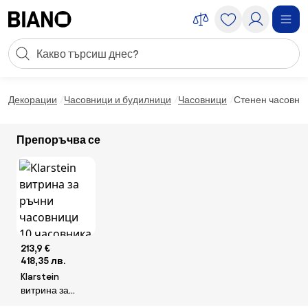
Пропускане към съдържанието
Търсене
Пропускане към футъра
Декорации
Часовници и будилници
Часовници
Стенен часовник
Препоръчва се
213,9 €
418,35 лв.
Klarstein
витрина за
ръчни