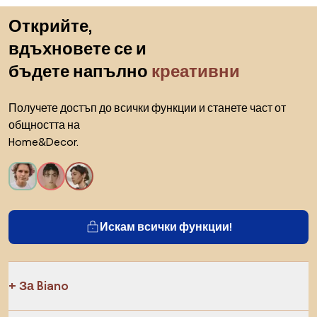
Пропускане към началото
Открийте,
вдъхновете се и
бъдете напълно
креативни
Получете достъп до всички функции и станете част от
общността на
Home&Decor.
Искам всички функции!
За Biano