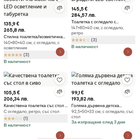
145,5 €
284,57 лв.
Тоалетка с огледало с
135,9 €
147×80×40 cм, с огледало,
вградени LED светлини
265,8 лв.
ретро
Стилна тоалетка/козметична
(3)
140×80×40 cм, с огледало, с
масичка с LED осветление и
В наличност
осветление
табуретка
(3)
В наличност
105,5 €
99,1 €
206,34 лв.
193,82 лв.
Качествена тоалетка със стол в
Голяма дървена детска
С огледало, ретро, със стол
92,5×50×33 cм, с огледало, със
сиво
тоалетка с огледало
стол
(1)
За изпращане след 3 дни
В наличност