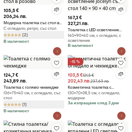
105,5 €
206,34 лв.
167,3 €
Модерна тоалетка със стол в
327,21 лв.
С огледало, ретро, със стол
розово
Тоалетка с LED осветление
(2)
140×90×40 cм, с огледало, с
Jocelyn със стол 140 × 90 × 40
осветление
В наличност
cm
В наличност
-15 %
124,7 €
103,5 €
121,5 €
243,89 лв.
202,43 лв.
237,63 лв.
Тоалетка с голямо чекмедже
Козметична тоалетка с
136×75×40 cм, с огледало, със
130×70×38,5 cм, с огледало,
огледало и чекмеджета
стол
модерни
За изпращане след 3 дни
(1)
В наличност