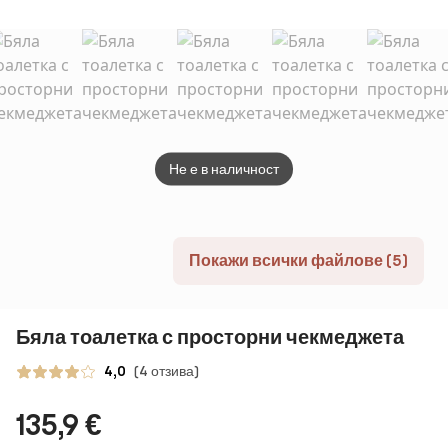
x 40 x 110cm
маса с
МОДЕРНА
оглед
осветление
РАЗТЕГАТЕЛНА
стол
ПОВДИГАЩА
СЕ ХОЛНА
МАСА
ТРАПЕЗНА
МАСА
ТРАНСФОРМИРАЩА
Не е в наличност
СЕ МАСА
Покажи всички файлове (5)
Бяла тоалетка с просторни чекмеджета
4,0
(4 отзива)
135,9 €