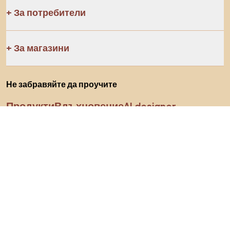
За потребители
За магазини
Не забравяйте да проучите
Продукти
Вдъхновение
AI designer
Последвайте ни в социалните мрежи
Бисквитки
Политика за поверителност
Условия за използване