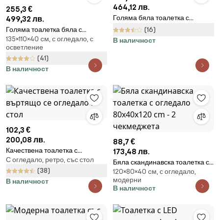
464,12 лв.
255,3 €
Голяма бяла тоалетка с
499,32 лв.
просторни чекмеджета
Голяма тоалетка бяла с
(16)
135×110×40 cм, с огледало, с
осветление 80 x 40 x 110cm
В наличност
осветление
(41)
В наличност
102,3 €
200,08 лв.
88,7 €
Качествена тоалетка с
173,48 лв.
С огледало, ретро, със стол
въртящо се огледало и стол
Бяла скандинавска тоалетка с
(38)
120×80×40 cм, с огледало,
огледало 80x40x120 cm - 2
модерни
В наличност
чекмеджета
В наличност