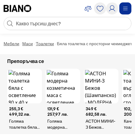
Пропускане към съдържанието
Търсене
Пропускане към футъра
Мебели
Маси
Тоалетки
Бяла тоалетка с просторни чекмеджета
Препоръчва се
255,3 €
131,9 €
349 €
102,3
499,32 лв.
257,97 лв.
682,58 лв.
200,0
Голяма
Голяма
АСТОН МИНИ-
Каче
тоалетка бяла с
модерна
З Бежов
тоале
осветление 80
козметична
(Шампанско) -
върт