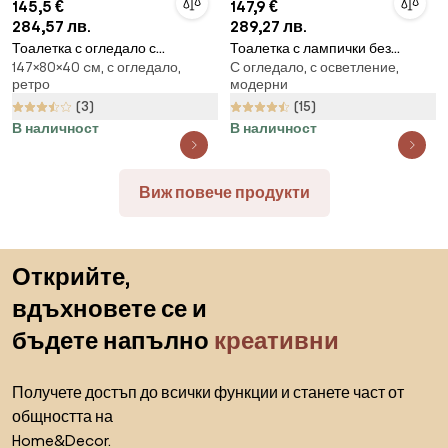
145,5 €
147,9 €
284,57 лв.
289,27 лв.
Тоалетка с огледало с
Тоалетка с лампички без
147×80×40 cм, с огледало,
С огледало, с осветление,
вградени LED светлини
табуретка
ретро
модерни
(3)
(15)
В наличност
В наличност
Виж повече продукти
Пропускане към началото
Открийте,
вдъхновете се и
бъдете напълно
креативни
Получете достъп до всички функции и станете част от
общността на
Home&Decor.