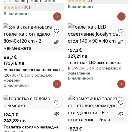
(2)
С огледало, ретро, със стол
въртящо се огледало и стол
В наличност
(38)
В наличност
167,3 €
327,21 лв.
88,7 €
Тоалетка с LED осветление
173,48 лв.
140×90×40 cм, с огледало, с
Jocelyn със стол 140 × 90 × 40
Бяла скандинавска тоалетка с
осветление
cm
120×80×40 cм, с огледало,
огледало 80x40x120 cm - 2
В наличност
модерни
чекмеджета
В наличност
124,7 €
243,89 лв.
Тоалетка с голямо чекмедже
187,3 €