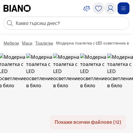
Пропускане към съдържанието
Търсене
Пропускане към футъра
Мебели
Маси
Тоалетки
Модерна тоалетка с LED осветление в б
Покажи всички файлове (12)