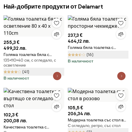
Най-добрите продукти от Delamart
237,3 €
464,12 лв.
255,3 €
Голяма бяла тоалетка с
499,32 лв.
просторни чекмеджета
Голяма тоалетка бяла с
(16)
135×110×40 cм, с огледало, с
осветление 80 x 40 x 110cm
В наличност
осветление
(41)
В наличност
105,5 €
206,34 лв.
102,3 €
Модерна тоалетка със стол в
200,08 лв.
С огледало, ретро, със стол
розово
Качествена тоалетка с