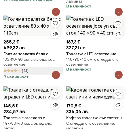
ламинат
74.8x34.8x135cm
В наличност
255,3 €
167,3 €
499,32 лв.
327,21 лв.
Голяма тоалетка бяла с
Тоалетка с LED осветление
135×110×40 cм, с огледало, с
140×90×40 cм, с огледало, с
осветление 80 x 40 x 110cm
Jocelyn със стол 140 × 90 × 40
осветление
осветление
cm
В наличност
(41)
В наличност
145,5 €
170,8 €
284,57 лв.
334,06 лв.
Тоалетка с огледало с
Кафява тоалетка със светлини
147×80×40 cм, с огледало,
С огледало, с осветление,
вградени LED светлини
и чекмеджета
ретро
модерни