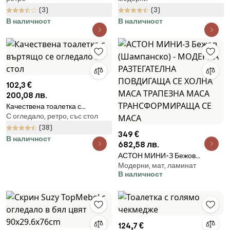
(3)
(3)
В наличност
В наличност
102,3 €
200,08 лв.
Качествена тоалетка с
С огледало, ретро, със стол
въртящо се огледало и стол
(38)
349 €
В наличност
682,58 лв.
АСТОН МИНИ-З Бежов
Модерни, мат, ламинат
(Шампанско) - МОДЕРНА
В наличност
РАЗТЕГАТЕЛНА ПОВДИГАЩА
СЕ ХОЛНА МАСА ТРАПЕЗНА
МАСА ТРАНСФОРМИРАЩА СЕ
МАСА
124,7 €