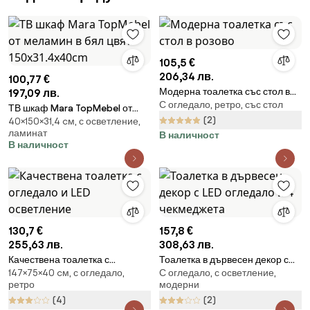
105,5 €
206,34 лв.
100,77 €
Модерна тоалетка със стол в
197,09 лв.
С огледало, ретро, със стол
розово
ТВ шкаф Mara TopMebel от
(2)
40×150×31,4 cм, с осветление,
меламин в бял цвят
ламинат
В наличност
150x31.4x40cm
В наличност
130,7 €
157,8 €
255,63 лв.
308,63 лв.
Качествена тоалетка с
Тоалетка в дървесен декор с
147×75×40 cм, с огледало,
С огледало, с осветление,
огледало и LED осветление
LED огледало и 4 чекмеджета
ретро
модерни
(4)
(2)