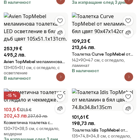
В наличност
За изпращане след 3 дни
109,23 €
213,64 лв.
253,19 €
Тоалетка Curve TopMebel от
495,2 лв.
142×90×47 cм, с огледало,
меламин в бял цвят
Avien TopMebel меламинова
ламинат
90x47x142cm
131×105×51,1 cм, с огледало, с
тоалетка с LED осветление в
В наличност
осветление
бял - дъб цвят 105x51.1x131cm.
В наличност
-15 %
103,5 €
121,5 €
202,43 лв.
237,63 лв.
101,61 €
Козметична тоалетка с
198,73 лв.
130×70×38,5 cм, с огледало,
огледало и чекмеджета
Тоалетка Idis TopMebel от
модерни
135×74,8×34,8 cм, с огледало,
меламин в бял цвят
За изпращане след 3 дни