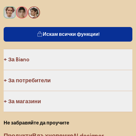
Искам всички функции!
За Biano
За потребители
За магазини
Не забравяйте да проучите
Продукти
Вдъхновение
AI designer