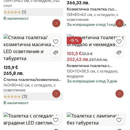
136×75×40 cм, с огледало, със
366,33 лв.
стол
Козметична тоалетка със
(1)
138×80×40 cм, с огледало, с
столче, чекмедже и огледало
В наличност
осветление
със LED осветление – бяла
За изпращане след 1 седмица
-15 %
103,5 €
121,5 €
202,43 лв.
237,63 лв.
Козметична тоалетка с
135,9 €
130×70×38,5 cм, с огледало,
огледало и чекмеджета
265,8 лв.
модерни
Стилна тоалетка/козметична
За изпращане след 3 дни
140×80×40 cм, с огледало, с
масичка с LED осветление и
осветление
табуретка
(3)
В наличност