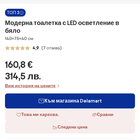
ТОП 3
Модерна тоалетка с LED осветление в
бяло
Размери
140×75×40 cм
4,9
(7 отзива)
160,8 €
314,5 лв.
Виж история на цените
Към магазина Delamart
Това ми харесва.
Сравни
Следена цена