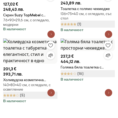
243,89 лв.
127,02 €
Тоалетка с голямо чекмедже
248,43 лв.
136×75×40 cм, с огледало, със
Скрин Suzy TopMebel с
стол
76×90×29,6 cм, с огледало,
огледало в бял цвят
(1)
модерни
90x29.6x76cm
В наличност
В наличност
237,3 €
464,12 лв.
Голяма бяла тоалетка с
201,3 €
просторни чекмеджета
(16)
393,71 лв.
В наличност
Холивудска козметична
140×80×40 cм, с огледало, с
тоалетка с табуретка -
осветление
елегантност, стил и
(5)
практичност в едно
В наличност