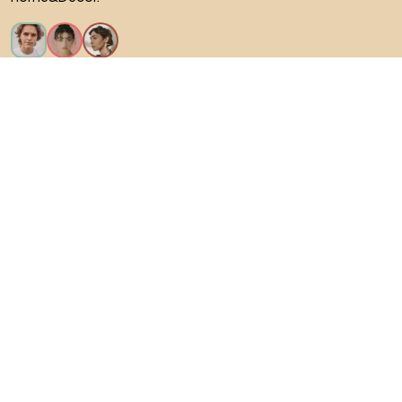
Искам всички функции!
За Biano
За потребители
За магазини
Не забравяйте да проучите