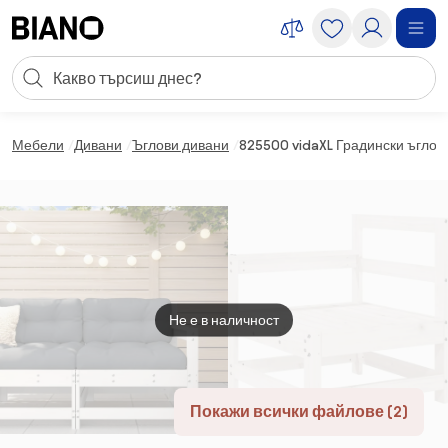
Пропускане към съдържанието
Търсене
Пропускане към футъра
Мебели
Дивани
Ъглови дивани
825500 vidaXL Градински ъглов 
Не е в наличност
Покажи всички файлове (2)