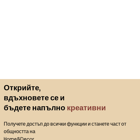
Пропускане към началото
Открийте,
вдъхновете се и
бъдете напълно
креативни
Получете достъп до всички функции и станете част от
общността на
Home&Decor.