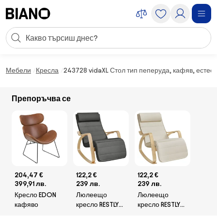
Пропускане към съдържанието
Търсене
Пропускане към футъра
Мебели
Кресла
243728 vidaXL Стол тип пеперуда, кафяв, естес
Препоръчва се
204,47 €
122,2 €
122,2 €
399,91 лв.
239 лв.
239 лв.
Кресло EDON
Люлеещо
Люлеещо
кафяво
кресло RESTLY
кресло RESTLY
тъмно сиво
бежово