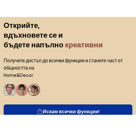
Пропускане към началото
Открийте,
вдъхновете се и
бъдете напълно
креативни
Получете достъп до всички функции и станете част от
общността на
Home&Decor.
Искам всички функции!