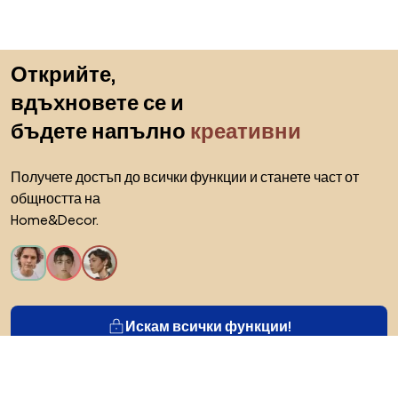
Пропускане към началото
Открийте,
вдъхновете се и
бъдете напълно
креативни
Получете достъп до всички функции и станете част от
общността на
Home&Decor.
Искам всички функции!