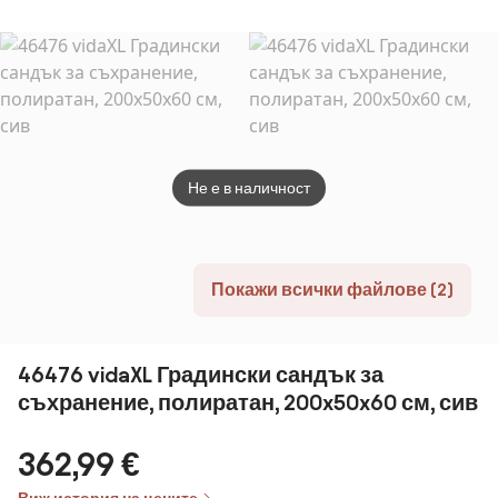
ROCKWOOD
570 L
Не е в наличност
Покажи всички файлове (2)
46476 vidaXL Градински сандък за
съхранение, полиратан, 200x50x60 см, сив
362,99 €