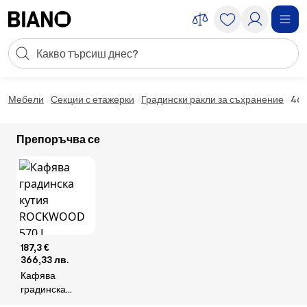
Пропускане към съдържанието
Търсене
Пропускане към футъра
Мебели
Секции с етажерки
Градински ракли за съхранение
464
Препоръчва се
187,3 €
366,33 лв.
Кафява
градинска
кутия