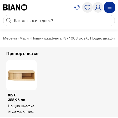
Пропускане към съдържанието
Търсене
Пропускане към футъра
Мебели
Маси
Нощни шкафчета
374003 vidaXL Нощно шкафче, 
Препоръчва се
182 €
355,96 лв.
Нощно шкафче
от декор от дъб
в естествен