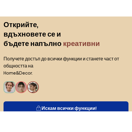
Пропускане към началото
Открийте,
вдъхновете се и
бъдете напълно
креативни
Получете достъп до всички функции и станете част от
общността на
Home&Decor.
Искам всички функции!