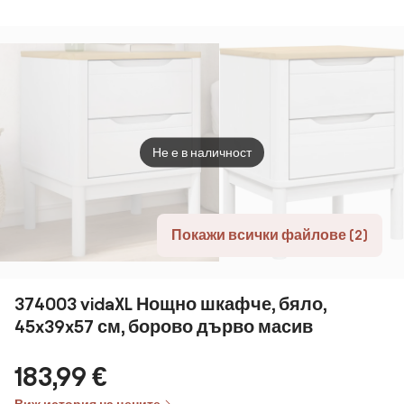
цвят Farsta –
Woodman
Не е в наличност
Покажи всички файлове (2)
374003 vidaXL Нощно шкафче, бяло,
45x39x57 см, борово дърво масив
183,99 €