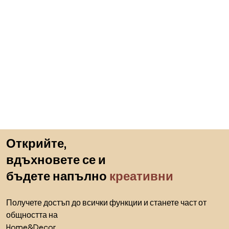
Пропускане към началото
Открийте,
вдъхновете се и
бъдете напълно
креативни
Получете достъп до всички функции и станете част от
общността на
Home&Decor.