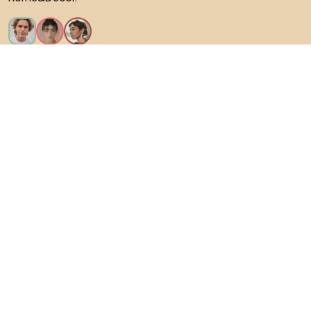
Искам всички функции!
За Biano
За потребители
За магазини
Не забравяйте да проучите