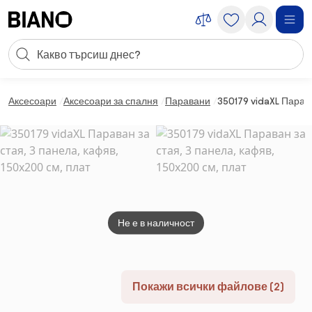
Пропускане към съдържанието
Търсене
Пропускане към футъра
Аксесоари
Аксесоари за спалня
Паравани
350179 vidaXL Парава
Не е в наличност
Покажи всички файлове (2)