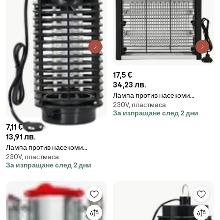
17,5 €
34,23 лв.
Лампа против насекоми
230V, пластмаса
Rosberg R51770C, До 16 м2,
За изпращане след 2 дни
12W, Ултравиолетова светлина,
Ниско ниво на шум, Бял/Черен
7,11 €
13,91 лв.
Лампа против насекоми
230V, пластмаса
Rosberg R51770B, До 15 м2, 2W,
За изпращане след 2 дни
LED светлина, Ниско ниво на
шум, Черен