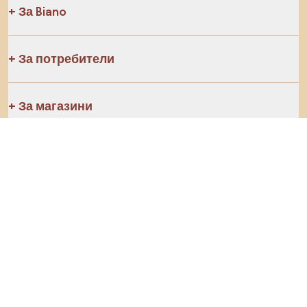
За Biano
За потребители
За магазини
Не забравяйте да проучите
Продукти
Вдъхновение
AI designer
Последвайте ни в социалните мрежи