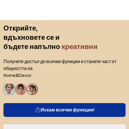
Пропускане към началото
Открийте,
вдъхновете се и
бъдете напълно
креативни
Получете достъп до всички функции и станете част от
общността на
Home&Decor.
Искам всички функции!