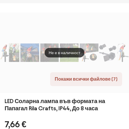
2x20W/230V
LED/8W/230V
1xE27/23W/230V
2xE2
180 м²
IP54
IP44
IP44 
Не е в наличност
Покажи всички файлове (7)
LED Соларна лампа във формата на
Папагал Rila Crafts, IP44, До 8 часа
7,66 €