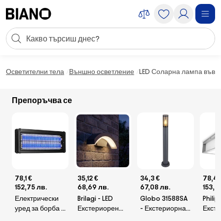
Пропускане към съдържанието
Търсене
Пропускане към футъра
Осветителни тела
Външно осветление
LED Соларна лампа във фо
Препоръчва се
78,1 €
35,12 €
34,3 €
78,47
152,75 лв.
68,69 лв.
67,08 лв.
153,4
Електрически
Brilagi - LED
Globo 31588SA
Philip
уред за борба с
Екстериорен
- Екстериорна
Екст
насекоми
аплик ARCELO
лампа BOSTON
лампа