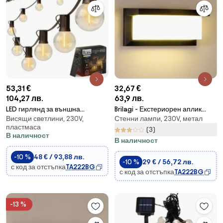
53,31 €
32,67 €
104,27 лв.
63,9 лв.
LED гирлянд за външна
Brilagi - Екстериорен аплик
Висящи светлини, 230V,
Стенни лампи, 230V, метал
употреба с възможност за
BRICKY 1xE27/60W/230V черен
пластмаса
димиране 25xE12/1W/24/230V
IP54
(3)
В наличност
17,5 m IP65 черен +
В наличност
дистанционно управление
-10 %
48 € / 93,88 лв.
-10 %
29 € / 56,72 лв.
с код за отстъпка
TA222BG
с код за отстъпка
TA222BG
-13 %