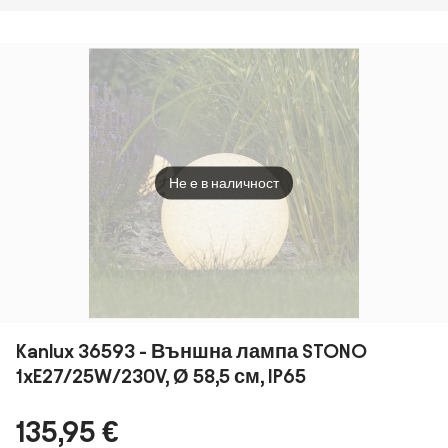
черен 6,8 см
наземни
IP44
вкл. LED 545 lm
прожектори
димируем IP65
стомана AR70
- Gaius
регулируеми
IP65 - Delux
Не е в наличност
Kanlux 36593 - Външна лампа STONO
1xE27/25W/230V, Ø 58,5 см, IP65
135,95 €