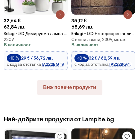
32,64 €
35,12 €
63,84 лв.
68,69 лв.
Brilagi-LED Димируема лампа с
Brilagi - LED Екстериорен аплик
230V
Стенни лампи, 230V, метал
щипка за отглеждане на
ARCELO LED/8W/230V IP54
В наличност
В наличност
растения VITABLOOM
3xLED/10W/230V
-10 %
29 € / 56,72 лв.
-10 %
32 € / 62,59 лв.
с код за отстъпка
TA222BG
с код за отстъпка
TA222BG
Виж повече продукти
Най-добрите продукти от Lampite.bg