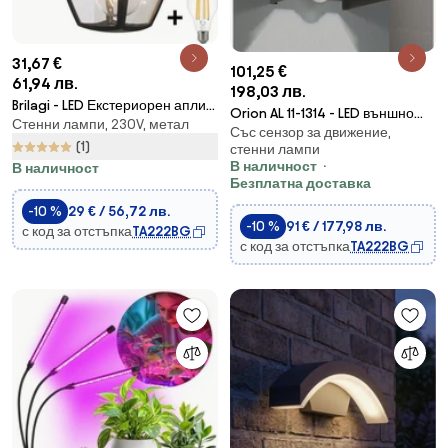
31,67 €
101,25 €
61,94 лв.
198,03 лв.
Brilagi - LED Екстериорен аплик
Orion AL 11-1314 - LED външно
Стенни лампи, 230V, метал
LUNA 1xE27/60W/230V IP44
Със сензор за движение,
осветление с сензор CUBE-S
(1)
стенни лампи
LED/13W/230V IP54 ант.
В наличност
В наличност
Безплатна доставка
-10 %
29 € / 56,72 лв.
-10 %
91 € / 177,98 лв.
с код за отстъпка
TA222BG
с код за отстъпка
TA222BG