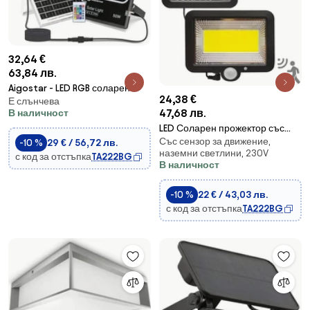
32,64 €
63,84 лв.
Aigostar - LED RGB соларен
24,38 €
Е слънчева
прожектор 50W/3,2V IP66 с
47,68 лв.
В наличност
димер и DO
LED Соларен прожектор със
Със сензор за движение,
сензор DUO LED/1W/3,7V 1200
-10 %
29 € / 56,72 лв.
наземни светлини, 230V
mAh IP44
с код за отстъпка
TA222BG
В наличност
-10 %
22 € / 43,03 лв.
с код за отстъпка
TA222BG