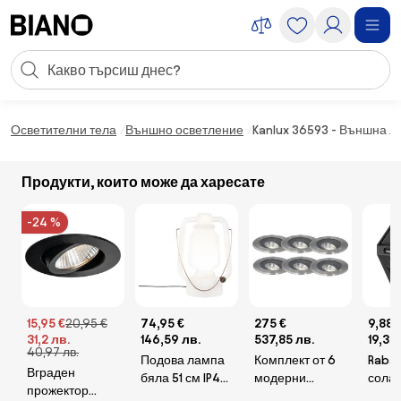
Пропускане към съдържанието
Търсене
Пропускане към футъра
Осветителни тела
Външно осветление
Kanlux 36593 - Външна л
Продукти, които може да харесате
-24 %
15,95 €
20,95 €
74,95 €
275 €
9,88 
31,2 лв.
146,59 лв.
537,85 лв.
19,32
40,97 лв.
Подова лампа
Комплект от 6
Rabal
Вграден
бяла 51 см IP44
модерни
солар
прожектор
- Storm Large
външни
сенз