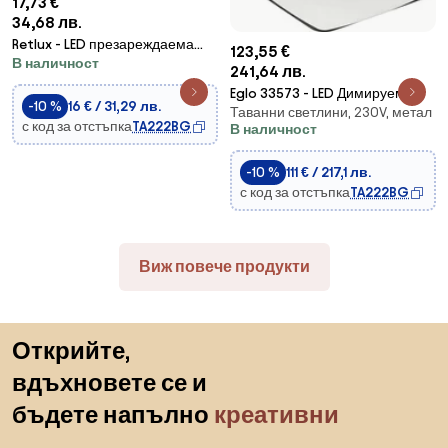
17,73 €
34,68 лв.
Retlux - LED презареждаема
123,55 €
В наличност
челна лампа със сензор
241,64 лв.
LED/3W/900 mAh IP44 черна
Eglo 33573 - LED Димируем
-10 %
16 € / 31,29 лв.
Таванни светлини, 230V, метал
екстериорен таван лампа
с код за отстъпка
TA222BG
В наличност
PIOVE-C LED/14W/230V IP44
-10 %
111 € / 217,1 лв.
с код за отстъпка
TA222BG
Виж повече продукти
Пропускане към началото
Открийте,
вдъхновете се и
бъдете напълно
креативни