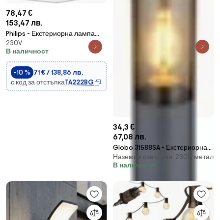
78,47 €
153,47 лв.
Philips - Екстериорна лампа
230V
SKIES 2xE27/14W/230V IP44 сива
В наличност
-10 %
71 € / 138,86 лв.
с код за отстъпка
TA222BG
34,3 €
67,08 лв.
Globo 31588SA - Екстериорна
Наземни светлини, 230V, метал
лампа BOSTON
В наличност
1xE27/23W/230V IP44