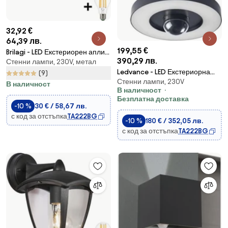
32,92 €
64,39 лв.
199,55 €
Brilagi - LED Екстериорен аплик
390,29 лв.
Стенни лампи, 230V, метал
VEERLE 1xE27/60W/230V IP44
Ledvance - LED Екстериорна
(9)
Стенни лампи, 230V
лампа със сензор и камера
В наличност
В наличност
LED/22W/230V IP44 Wi-Fi
Безплатна доставка
-10 %
30 € / 58,67 лв.
с код за отстъпка
TA222BG
-10 %
180 € / 352,05 лв.
с код за отстъпка
TA222BG