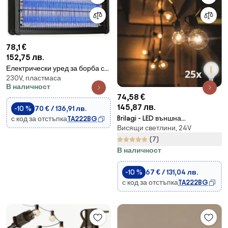
78,1 €
152,75 лв.
Електрически уред за борба с
230V, пластмаса
насекоми 2x20W/230V 180 м²
В наличност
74,58 €
145,87 лв.
-10 %
70 € / 136,91 лв.
Brilagi - LED външна
с код за отстъпка
TA222BG
Висящи светлини, 24V
декоративна гирлянда
GIRLANDA 25xE12 20m черна
(7)
IP44 топла бяла светлина
В наличност
-10 %
67 € / 131,04 лв.
с код за отстъпка
TA222BG