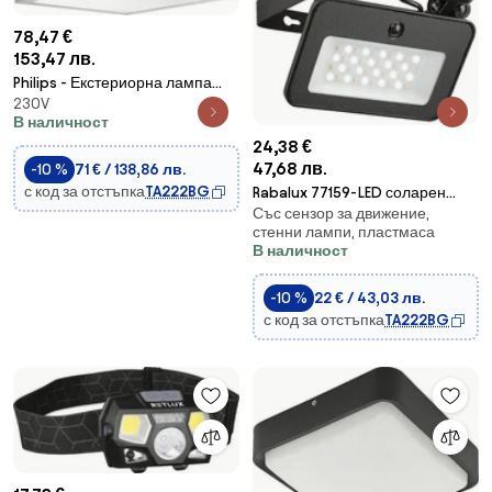
78,47 €
153,47 лв.
Philips - Екстериорна лампа
230V
SKIES 2xE27/14W/230V IP44 сива
В наличност
24,38 €
47,68 лв.
-10 %
71 € / 138,86 лв.
с код за отстъпка
TA222BG
Rabalux 77159-LED соларен
Със сензор за движение,
прожектор с LED сензор
стенни лампи, пластмаса
6W/3,7V IP65
В наличност
-10 %
22 € / 43,03 лв.
с код за отстъпка
TA222BG