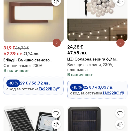
24,38 €
31,9 €
36,78 €
47,68 лв.
62,39 лв.
71,94 лв.
LED Соларна верига 6,9 м
Brilagi - Външно стеново
Висящи светлини, 230V,
50xLED/1,2V
Стенни лампи, 230V
осветително тяло BRICKY
пластмаса
В наличност
1xE27/60W/230V кафяво IP54
В наличност
-10 %
29 € / 56,72 лв.
-10 %
22 € / 43,03 лв.
с код за отстъпка
TA222BG
с код за отстъпка
TA222BG