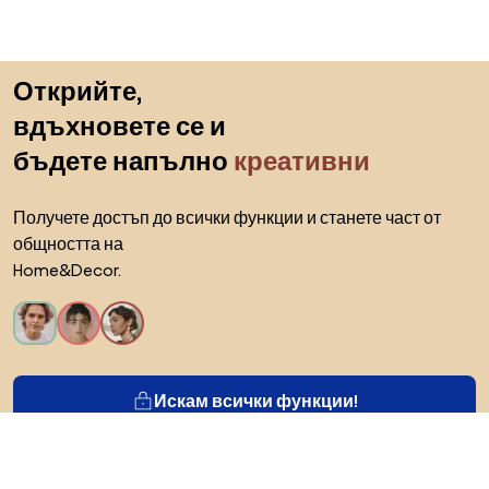
Пропускане към началото
Открийте,
вдъхновете се и
бъдете напълно
креативни
Получете достъп до всички функции и станете част от
общността на
Home&Decor.
Искам всички функции!