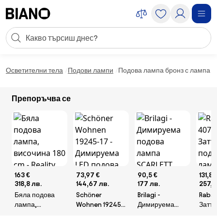
Пропускане към съдържанието
Търсене
Пропускане към футъра
Осветителни тела
Подови лампи
Подова лампа бронз с лампа за 
Препоръчва се
163 €
73,97 €
90,5 €
131,82
318,8 лв.
144,67 лв.
177 лв.
257,8
Бяла подова
Schöner
Brilagi -
Rabal
лампа,
Wohnen 19245-
Димируема
Затъ
височина 180
17 - Димируема
подова лампа
подо