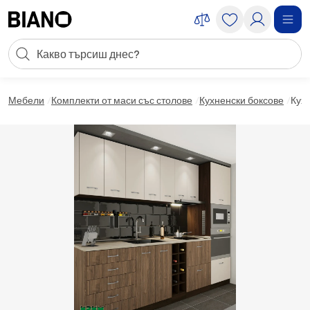
Пропускане към съдържанието
Търсене
Пропускане към футъра
Мебели
Комплекти от маси със столове
Кухненски боксове
Кухн