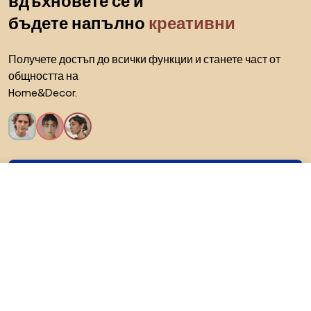
вдъхновете се и
бъдете напълно
креативни
Получете достъп до всички функции и станете част от
общността на
Home&Decor.
Искам всички функции!
1551 €
Към магазина
За Biano
За потребители