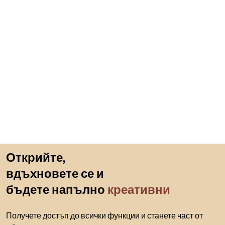
Пропускане към началото
Открийте,
вдъхновете се и
бъдете напълно
креативни
Получете достъп до всички функции и станете част от