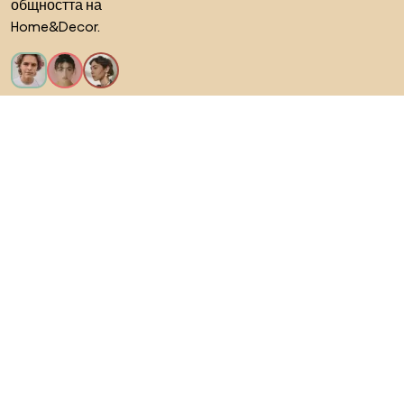
общността на
Home&Decor.
Искам всички функции!
За Biano
За потребители
За магазини
Не забравяйте да проучите