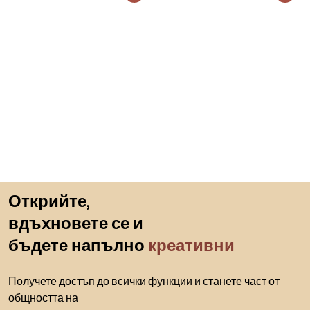
Пропускане към началото
Открийте,
вдъхновете се и
бъдете напълно
креативни
Получете достъп до всички функции и станете част от
общността на