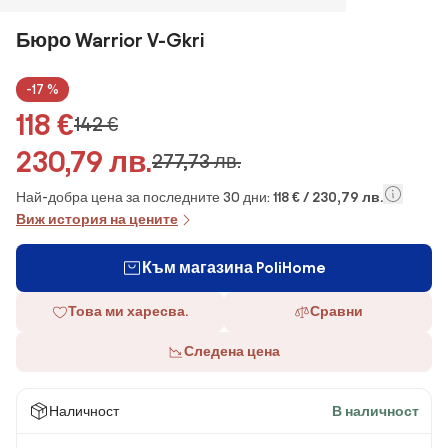
Бюро Warrior V-Gkri
-17 %
118 €
142 €
230,79 лв.
277,73 лв.
Най-добра цена за последните 30 дни:
118 € / 230,79 лв.
Виж история на цените
Към магазина PoliHome
Това ми харесва.
Сравни
Следена цена
Наличност
В наличност