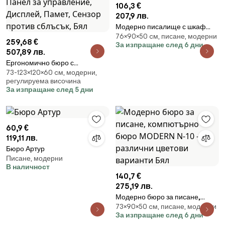
106,3 €
207,9 лв.
Модерно писалище с шкаф
76×90×50 cм, писане, модерни
90x50 cm - различни цветови
259,68 €
За изпращане след 6 дни
варианти Бял
507,89 лв.
Ергономично бюро с
73-123×120×60 cм, модерни,
регулиране на височината
регулируема височина
Carmen CR-119, 73-123 см, До
За изпращане след 5 дни
50 кг, Панел за управление,
Дисплей, Памет, Сензор
против сблъсък, Бял
60,9 €
119,11 лв.
Бюро Артур
Писане, модерни
В наличност
140,7 €
275,19 лв.
Модерно бюро за писане,
73×90×50 cм, писане, модерни
компютърно бюро MODERN N-
За изпращане след 6 дни
10 - различни цветови варианти