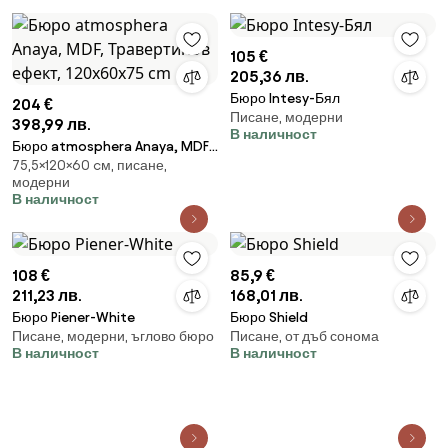
Бял
105 €
205,36 лв.
Бюро Intesy-Бял
204 €
Писане, модерни
398,99 лв.
В наличност
Бюро atmosphera Anaya, MDF,
75,5×120×60 cм, писане,
Травертинов ефект, 120x60x75
модерни
cm
В наличност
108 €
85,9 €
211,23 лв.
168,01 лв.
Бюро Piener-White
Бюро Shield
Писане, модерни, ъглово бюро
Писане, от дъб сонома
В наличност
В наличност