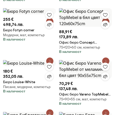
255 €
498,74 лв.
Бюро Fotyn corner
88,91 €
Модерни, мат, компютър
173,89 лв.
В наличност
Офис бюро Concept
75×120×60 cм, компютър
TopMebel в бял цвят
В наличност
120x60x75cm
180 €
352,05 лв.
Бюро Louise-White
70,29 €
Писане, модерни, компютър
137,48 лв.
В наличност
Офис бюро Vareno TopMebel
75×90×55 cм, мат, компютър
от меламин в бял цвят
В наличност
90x55x75cm