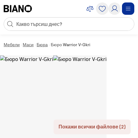
Пропускане към съдържанието
Търсене
Пропускане към футъра
Мебели
Маси
Бюра
Бюро Warrior V-Gkri
Покажи всички файлове (2)