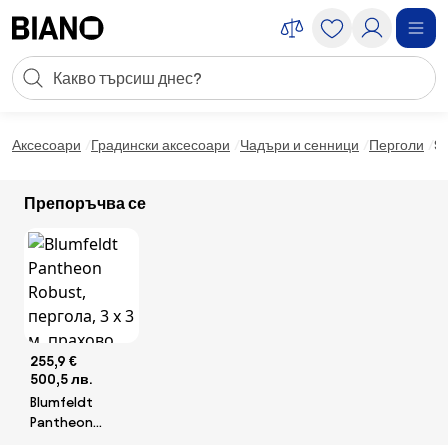
Пропускане към съдържанието
Търсене
Пропускане към футъра
Аксесоари
Градински аксесоари
Чадъри и сенници
Перголи
S
Препоръчва се
255,9 €
500,5 лв.
Blumfeldt
Pantheon
Robust,