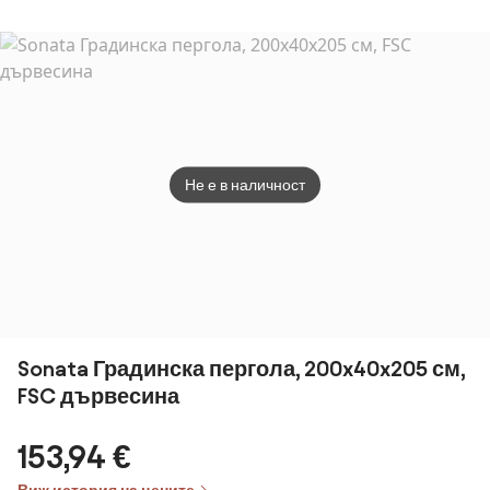
пергола, 3 x 3
м, прахово
боядисана
стомана,
устойчива на
атмосферни
влияния
Не е в наличност
Sonata Градинска пергола, 200x40x205 см,
FSC дървесина
153,94 €