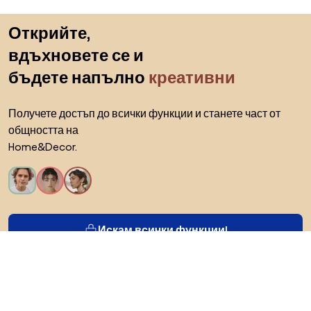
Пропускане към началото
Открийте,
вдъхновете се и
бъдете напълно
креативни
Получете достъп до всички функции и станете част от
общността на
Home&Decor.
Искам всички функции!
За Biano