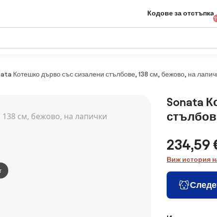
Кодове за отстъпка
1
ata Котешко дърво със сизалени стълбове, 138 см, бежово, на лапич
Sonata 
стълбове
234,59 
Виж история н
т
Следе