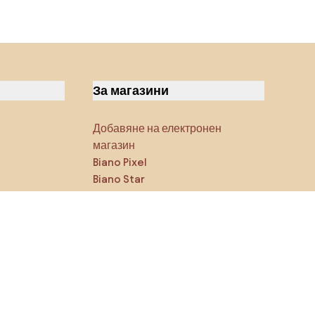
За магазини
Добавяне на електронен
магазин
Biano Pixel
Biano Star
Блог
Последвайте ни в
социалните мрежи