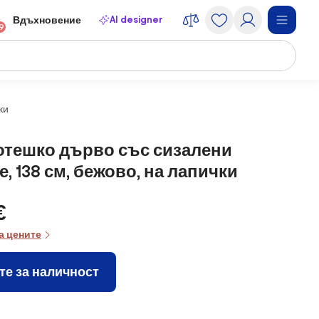
AI designer
Вдъхновение
9
ки
Котешко дърво със сизалени
, 138 см, бежово, на лапички
€
а цените
те за наличност