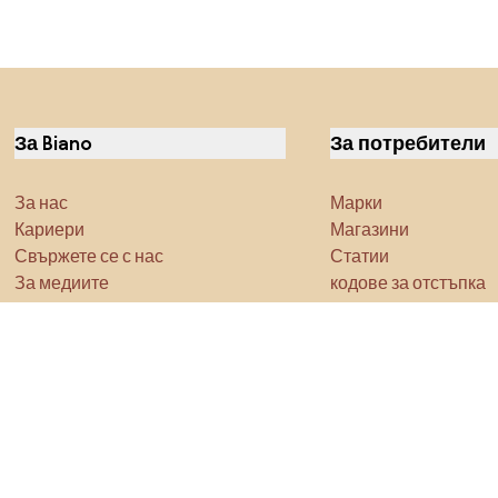
За Biano
За потребители
За нас
Марки
Кариери
Магазини
Свържете се с нас
Статии
За медиите
кодове за отстъпка
Характеристика
Densy Studio
Не забравяйте да проучите
Продукти
Вдъхновение
AI designer