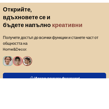
Пропускане към началото
Открийте,
вдъхновете се и
бъдете напълно
креативни
Получете достъп до всички функции и станете част от
общността на
Home&Decor.
Искам всички функции!
За Biano