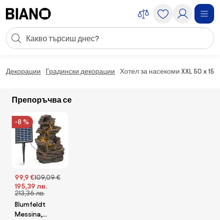
Пропускане към съдържанието
Търсене
Пропускане към футъра
Декорации
Градински декорации
Хотел за насекоми XXL 50 x 15 x
Препоръчва се
-8 %
99,9 €
109,09 €
195,39 лв.
213,36 лв.
Blumfeldt
Messina,