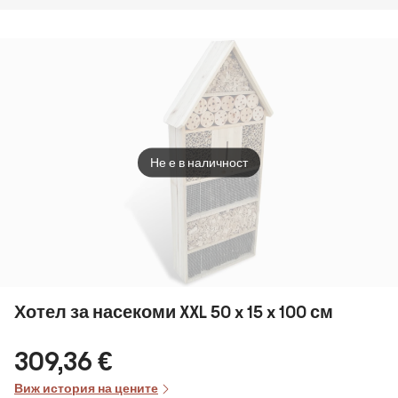
каскаден
фонтан,
соларен
фонтан,
градински
фонтан, 4
нива, работа на
батерия
Не е в наличност
Хотел за насекоми XXL 50 x 15 x 100 см
309,36 €
Виж история на цените