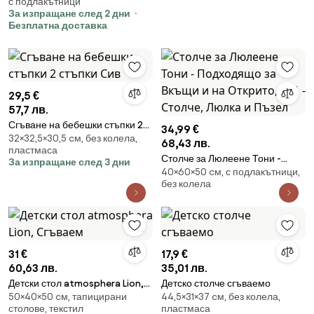
с подлакътници
Коригиране на дълбочина на
За изпращане след 2 дни
седалката, 7 позиции, Розов
Безплатна доставка
29,5 €
57,7 лв.
Сгъване на бебешки стъпки 2
34,99 €
32×32,5×30,5 cм, без колела,
стъпки Сив
68,43 лв.
пластмаса
Столче за Люлеене Тони -
За изпращане след 3 дни
40×60×50 cм, с подлакътници,
Подходящо за Вкъщи и на
без колела
Открито, 3в1 - Столче, Люлка и
Пъзел
31 €
17,9 €
60,63 лв.
35,01 лв.
Детски стол atmosphera Lion,
Детско столче сгъваемо
50×40×50 cм, тапицирани
44,5×31×37 cм, без колела,
Сгъваем
столове, текстил
пластмаса