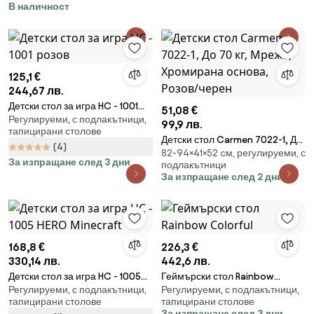
В наличност
125,1 €
244,67 лв.
Детски стол за игра HC - 1001
51,08 €
Регулируеми, с подлакътници,
розов
99,9 лв.
тапицирани столове
Детски стол Carmen 7022-1, До
(4)
82-94×41×52 cм, регулируеми, с
70 кг, Мрежа, Хромирана
За изпращане след 3 дни
подлакътници
основа, Розов/черен
За изпращане след 2 дни
168,8 €
226,3 €
330,14 лв.
442,6 лв.
Детски стол за игра HC - 1005
Геймърски стол Rainbow
Регулируеми, с подлакътници,
Регулируеми, с подлакътници,
HERO Minecraft
Colorful
тапицирани столове
тапицирани столове
За изпращане след 3 дни