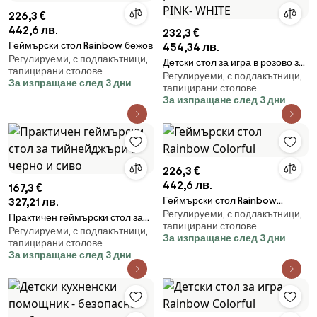
226,3 €
442,6 лв.
232,3 €
Геймърски стол Rainbow бежов
454,34 лв.
Регулируеми, с подлакътници,
Детски стол за игра в розово за
тапицирани столове
Регулируеми, с подлакътници,
момиче KIDS PINK- WHITE
За изпращане след 3 дни
тапицирани столове
За изпращане след 3 дни
226,3 €
442,6 лв.
167,3 €
Геймърски стол Rainbow
327,21 лв.
Регулируеми, с подлакътници,
Colorful
Практичен геймърски стол за
тапицирани столове
Регулируеми, с подлакътници,
тийнейджъри в черно и сиво
За изпращане след 3 дни
тапицирани столове
За изпращане след 3 дни