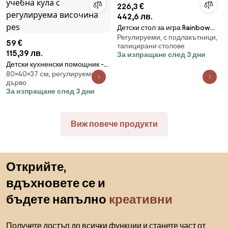
226,3 €
442,6 лв.
Детски стол за игра Rainbow
Регулируеми, с подлакътници,
Colorful
59 €
тапицирани столове
115,39 лв.
За изпращане след 3 дни
Детски кухненски помощник -
80×40×37 cм, регулируеми,
безопасна учебна кула с
дърво
регулируема височина pes
За изпращане след 3 дни
Виж повече продукти
Пропускане към началото
Открийте,
вдъхновете се и
бъдете напълно
креативни
Получете достъп до всички функции и станете част от