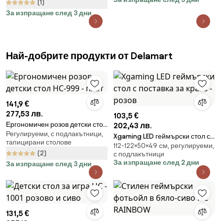
(1)
За изпращане след 3 дни
Най-добрите продукти от Delamart
141,9 €
277,53 лв.
103,5 €
Ергономичен розов детски стол
202,43 лв.
Регулируеми, с подлакътници,
HC-999 - плат
Xgaming LED геймърски стол с
тапицирани столове
112-122×50×49 cм, регулируеми,
поставка за крака - розов
(2)
с подлакътници
За изпращане след 2 дни
За изпращане след 3 дни
131,5 €