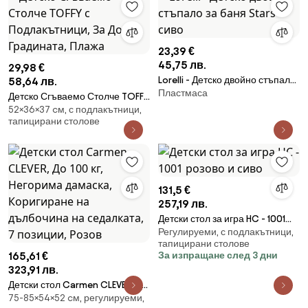
23,39 €
45,75 лв.
29,98 €
Lorelli - Детско двойно стъпало
58,64 лв.
Пластмаса
за баня Stars - сиво
Детско Сгъваемо Столче TOFFY
52×36×37 cм, с подлакътници,
с Подлакътници, За Дома,
тапицирани столове
Градината, Плажа
131,5 €
257,19 лв.
Детски стол за игра HC - 1001
Регулируеми, с подлакътници,
розово и сиво
тапицирани столове
165,61 €
За изпращане след 3 дни
323,91 лв.
Детски стол Carmen CLEVER, До
75-85×54×52 cм, регулируеми,
100 кг, Негорима дамаска,