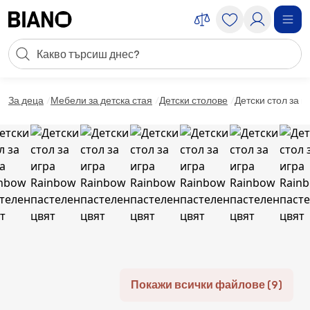
Пропускане към съдържанието
Търсене
Пропускане към футъра
За деца
Мебели за детска стая
Детски столове
Детски стол за и
Покажи всички файлове (9)