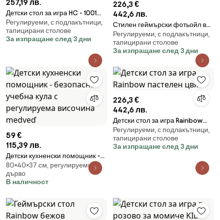
257,19 лв.
226,3 €
Детски стол за игра HC - 1001
442,6 лв.
Регулируеми, с подлакътници,
розово и сиво
Стилен геймърски фотьойл в
тапицирани столове
Регулируеми, с подлакътници,
бяло-сиво HC RAINBOW
За изпращане след 3 дни
тапицирани столове
За изпращане след 3 дни
226,3 €
442,6 лв.
Детски стол за игра Rainbow
Регулируеми, с подлакътници,
пастелен цвят
59 €
тапицирани столове
115,39 лв.
За изпращане след 3 дни
Детски кухненски помощник -
80×40×37 cм, регулируеми,
безопасна учебна кула с
дърво
регулируема височина medveď
В наличност