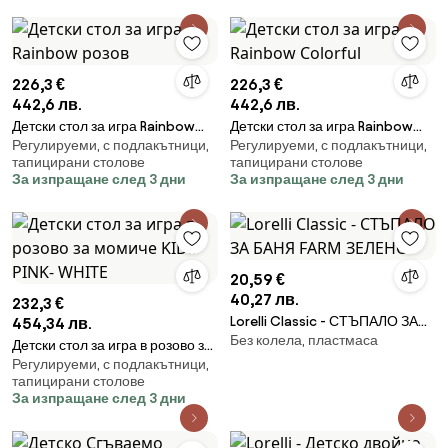
226,3 €
226,3 €
442,6 лв.
442,6 лв.
Детски стол за игра Rainbow
Детски стол за игра Rainbow
Регулируеми, с подлакътници,
Регулируеми, с подлакътници,
розов
Colorful
тапицирани столове
тапицирани столове
За изпращане след 3 дни
За изпращане след 3 дни
20,59 €
40,27 лв.
232,3 €
Lorelli Classic - СТЪПАЛО ЗА
454,34 лв.
Без колела, пластмаса
БАНЯ FARM ЗЕЛЕНО
Детски стол за игра в розово за
Регулируеми, с подлакътници,
момиче KIDS PINK- WHITE
тапицирани столове
За изпращане след 3 дни