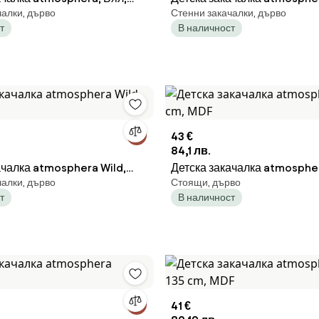
чалки, дърво
Стенни закачалки, дърво
50x20x6 cm, MDF
т
В наличност
43 €
84,1 лв.
ачалка atmosphera Wild,
Детска закачалка atmospher
чалки, дърво
Стоящи, дърво
MDF
т
В наличност
41 €