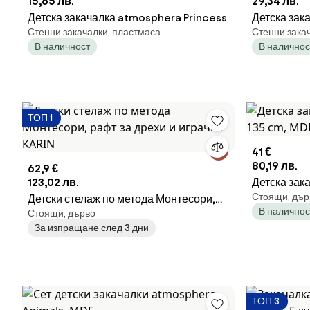
15,65 лв.
29,34 лв.
Детска закачалка atmosphera Princess
Детска зак
Стенни закачалки, пластмаса
Стенни зака
В наличност
В наличнос
ТОП 1
41 €
80,19 лв.
62,9 €
123,02 лв.
Детска зак
Стоящи, дър
Детски стелаж по метода Монтесори,
135 cm, MD
В наличнос
Стоящи, дърво
рафт за дрехи и играчки KARIN
За изпращане след 3 дни
ТОП 3