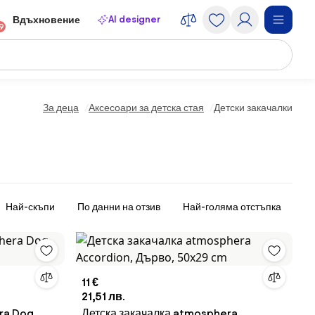
AI designer
Вдъхновение
9
За деца
Аксесоари за детска стая
Детски закачалки
Най-скъпи
По данни на отзив
Най-голяма отстъпка
11 €
21,51 лв.
ra Dog,
Детска закачалка atmosphera