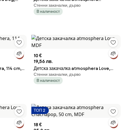
Стенни закачалки, дърво
Accordion, Дърво, 50x29 cm
В наличност
10 €
19,56 лв.
a, 114 cm,
Детска закачалка atmosphera Love,
Стенни закачалки, дърво
MDF
В наличност
ТОП 2
18 €