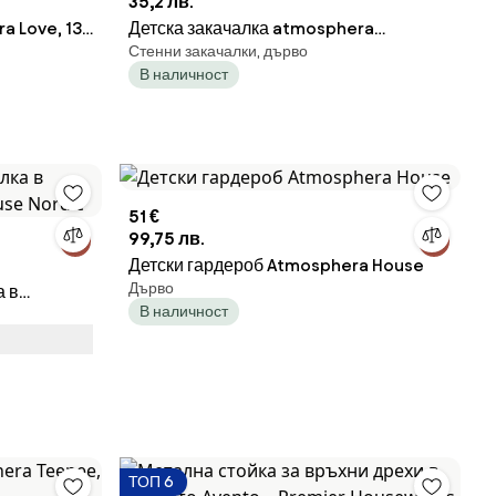
35,2 лв.
a Love, 135
Детска закачалка atmosphera
Стенни закачалки, дърво
Chachapop, 50 cm, MDF
В наличност
51 €
99,75 лв.
Детски гардероб Atmosphera House
Дърво
а в
В наличност
se Nordic
ТОП 6