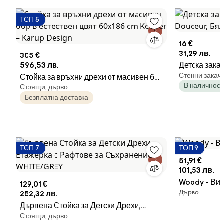
ТОП 5
16 €
31,29 лв.
305 €
596,53 лв.
Детска зак
Стенни зака
Стойка за връхни дрехи от масивен бор
Douceur, Б
В наличнос
Стоящи, дърво
в естествен цвят 60x186 cm Keeper –
Безплатна доставка
Karup Design
ТОП 7
ТОП 9
51,91 €
101,53 лв.
Woody - Ви
129,01 €
Дърво
252,32 лв.
Дървена Стойка за Детски Дрехи,
Стоящи, дърво
Етажерка с Рафтове за Съхранение -