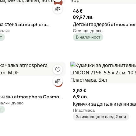
46 €
89,97 лв.
за стена atmosphera
Детски гардероб atmospher
чалки
Стоящи, дърво
 куки, Метал, Зелен, 50 cm
Бор
т
В наличност
3,53 €
ачалка atmosphera Cosmos,
6,9 лв.
чалки, дърво
Кукички за допълнителни за
т
Пластмаса
LINDON 7196, 5.5 х 2 см, 10 бр
За изпращане след 2 дни
Пластмаса, Бял