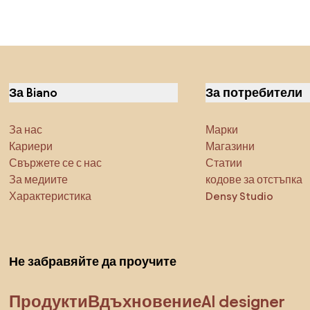
За Biano
За потребители
За нас
Марки
Кариери
Магазини
Свържете се с нас
Статии
За медиите
кодове за отстъпка
Характеристика
Densy Studio
Не забравяйте да проучите
Продукти
Вдъхновение
AI designer