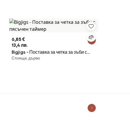
WHITE/GREY
6,85 €
13,4 лв.
Bigjigs - Поставка за четка за зъби с
Стоящи, дърво
пясъчен таймер