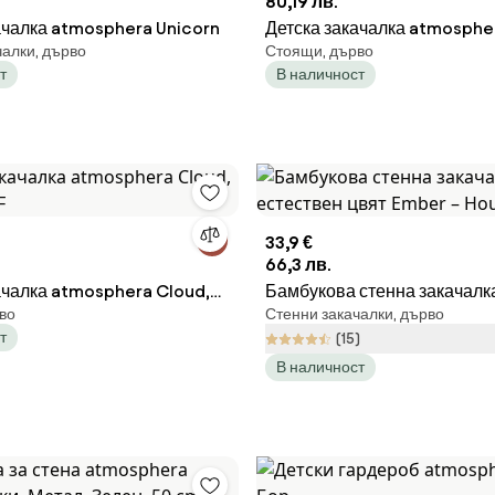
80,19 лв.
ачалка atmosphera Unicorn
Детска закачалка atmospher
чалки, дърво
Стоящи, дърво
cm, MDF
т
В наличност
33,9 €
66,3 лв.
ачалка atmosphera Cloud,
Бамбукова стенна закачалк
во
Стенни закачалки, дърво
F
естествен цвят Ember – Hou
т
(15)
В наличност