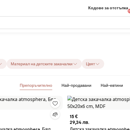
Кодове за отстъпка
1
Материал на детските закачалки
Цвят
Препоръчително
Най-продавани
Най-евтини
15 €
29,34 лв.
ачалка atmosphera, Бял,
Детска закачалка atmosphe