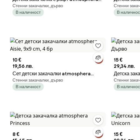
Стенни закачалки, дърво
Стенни зака
Rainbow, MDF
Дърво
В наличност
В наличнос
10 €
15 €
19,56 лв.
29,34 лв.
Сет детски закачалки atmosphera
Детска зак
Стенни закачалки, дърво
Стенни зака
Aisie, 9х9 cm, 4 бр
Дърво
В наличност
В наличнос
8 €
15 €