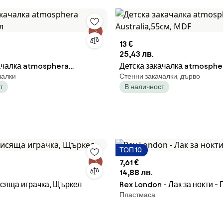
13 €
25,43 лв.
ачалка atmosphera
Детска закачалка atmosphe
чалки
Стенни закачалки, дърво
ял
Australia,55см, MDF
т
В наличност
ТОП 10
7,61 €
14,88 лв.
сяща играчка, Щъркел
Rex London - Лак за нокти -
Пластмаса