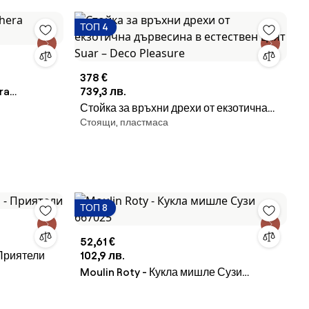
ТОП 4
378 €
ra
739,3 лв.
Стойка за връхни дрехи от екзотична
Стоящи, пластмаса
дървесина в естествен цвят Suar –
Deco Pleasure
ТОП 8
52,61 €
 Приятели
102,9 лв.
Moulin Roty - Кукла мишле Сузи
667025