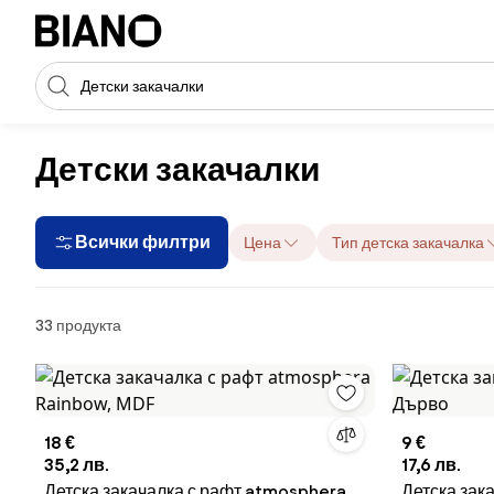
Пропускане към съдържанието
Търсене
Пропускане към футъра
Детски закачалки
Всички филтри
Цена
Тип детска закачалка
Продукти
33 продукта
18 €
9 €
35,2 лв.
17,6 лв.
Детска закачалка с рафт atmosphera
Детска зак