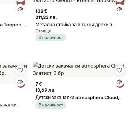
108 €
211,23 лв.
a Teepee,
Метална стойка за връхни дрехи в
Стоящи
златисто Avento – Premier Housewares
В наличност
7 €
13,69 лв.
Детски закачалки atmosphera Cloud,
качалки
Златист, 3 бр
В наличност
,