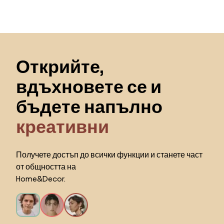
Пропускане към началото
Открийте,
вдъхновете се и
бъдете напълно
креативни
Получете достъп до всички функции и станете част
от общността на
Home&Decor.