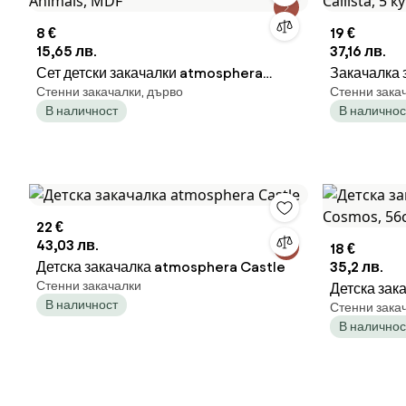
8 €
19 €
15,65 лв.
37,16 лв.
Сет детски закачалки atmosphera
Закачалка 
Стенни закачалки, дърво
Стенни зака
Animals, MDF
Callista, 5
В наличност
В наличнос
22 €
43,03 лв.
18 €
Детска закачалка atmosphera Castle
35,2 лв.
Стенни закачалки
Детска зак
В наличност
Стенни зака
56cm, MDF
В наличнос