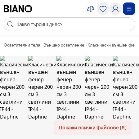
Пропускане към съдържанието
Търсене
Пропускане към футъра
Осветителни тела
Външно осветление
Класически външен фенер
Покажи всички файлове (5)