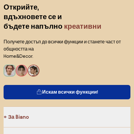
Пропускане към началото
Открийте,
вдъхновете се и
бъдете напълно
креативни
Получете достъп до всички функции и станете част от
общността на
Home&Decor.
Искам всички функции!
За Biano