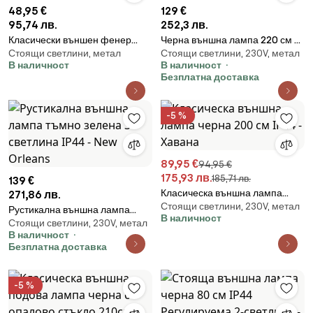
48,95 €
129 €
95,74 лв.
252,3 лв.
Класически външен фенер
Черна външна лампа 220 см 2-
Стоящи светлини, метал
Стоящи светлини, 230V, метал
черен 135 см IP44 - Berta
светлина IP44 - Хавана
В наличност
В наличност
Безплатна доставка
-5 %
89,95 €
94,95 €
175,93 лв.
185,71 лв.
139 €
Класическа външна лампа
271,86 лв.
Стоящи светлини, 230V, метал
черна 200 см IP44 - Хавана
Рустикална външна лампа
В наличност
Стоящи светлини, 230V, метал
тъмно зелена 3-светлина IP44
В наличност
- New Orleans
Безплатна доставка
-5 %