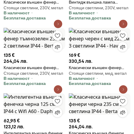
Класически външен фенер
Винтидж външна лампа
Стоящи светлини, 230V, метал
Стоящи светлини, 230V, метал
тъмнозелен 235 см 3 светлини
антично злато 240 см 2-
В наличност
В наличност
IP44 - Berta
светлина - Antigua
Безплатна доставка
Безплатна доставка
135 €
169 €
264,04 лв.
330,54 лв.
Класически външен фенер
Класически външен фенер
Стоящи светлини, 230V, метал
Стоящи светлини, мед, метал
тъмнозелен 235 см 2 светлини
черен с мед 220 см 3 светлини
В наличност
В наличност
IP44 - Berta
IP44 - Havana
Безплатна доставка
Безплатна доставка
62,95 €
135 €
123,12 лв.
264,04 лв.
Интелигентна външна фенечка
Класическа външна фенери