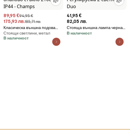
89,95 €
41,95 €
94,95 €
175,93 лв.
82,05 лв.
185,71 лв.
Класическа външна подова
Стояща външна лампа черна
Стоящи светлини, метал
В наличност
лампа черна с опалово стъкло
80 см IP44 Регулируема 2-
В наличност
210cm IP44 - Champs
светлина - Duo