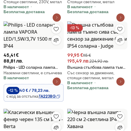
Стоящи светлини, 230V, метал
Стоящи светлини, метал
3-светлина IP44 - Хавана
черна 235 см 3-светлина IP44 -
В наличност
В наличност
Berta
Безплатна доставка
Безплатна доставка
-13 %
45,41 €
99,95 €
115 €
88,81 лв.
195,49 лв.
224,92 лв.
Philips - LED соларна лампа
Външна стълбова лампа тъмно
Наземни светлини, е слънчева
Със сензор за движение,
VAPORA LED/1,5W/3,7V 1500
сива със сензор за движение
В наличност
стоящи светлини, метал
mAh IP44
60 см IP54 соларна - Judge
В наличност
Безплатна доставка
-12 %
40 € / 78,23 лв.
с код за отстъпка
TA223BG