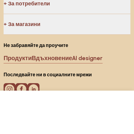
За потребители
За магазини
Не забравяйте да проучите
Продукти
Вдъхновение
AI designer
Последвайте ни в социалните мрежи
155 €
Към магазина
Бисквитки
Политика за поверителност
Условия за използване
Изберете държава