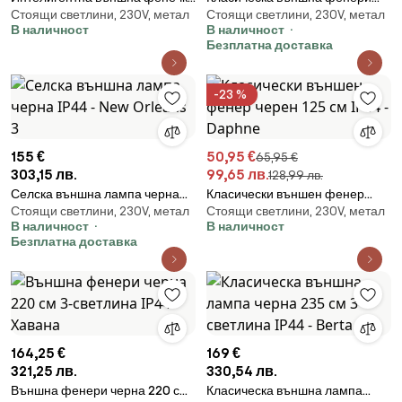
Стоящи светлини, 230V, метал
Стоящи светлини, 230V, метал
черна 125 см IP44 с Wifi A60 -
черна 235 см 2-светлина IP44 -
В наличност
В наличност
Daphne
Berta
Безплатна доставка
-23 %
155 €
50,95 €
65,95 €
303,15 лв.
99,65 лв.
128,99 лв.
Селска външна лампа черна
Класически външен фенер
Стоящи светлини, 230V, метал
Стоящи светлини, 230V, метал
IP44 - New Orleans 3
черен 125 см IP44 - Daphne
В наличност
В наличност
Безплатна доставка
164,25 €
169 €
321,25 лв.
330,54 лв.
Външна фенери черна 220 см
Класическа външна лампа