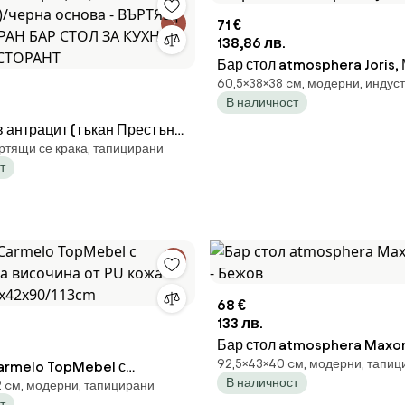
71 €
138,86 лв.
Бар стол atmosphera Joris,
60,5×38×38 cм, модерни, индус
В наличност
антрацит (тъкан Престън
ртящи се крака, тапицирани
 основа - ВЪРТЯЩ СЕ
т
Н БАР СТОЛ ЗА КУХНЯ
ЕСТОРАНТ
68 €
133 лв.
Бар стол atmosphera Maxon,
92,5×43×40 cм, модерни, тапи
armelo TopMebel с
Бежов
В наличност
2 cм, модерни, тапицирани
а височина от PU кожа в бял
т