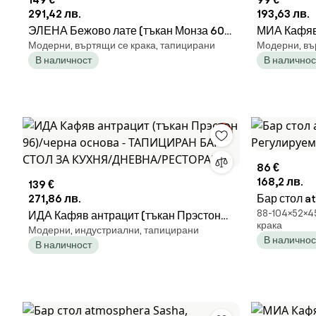
291,42 лв.
193,63 лв.
ЭЛЕНА Бежово лате (тъкан Монза 60)/
МИА Кафяв 
Модерни, въртящи се крака, тапицирани
Модерни, въ
черна основа - ТАПИЦИРАН БАР
основа -
В наличност
В наличнос
СТОЛ БУКЛЕ ЗА КУХНЯ/ДНЕВНА/
БАР СТОЛ
РЕСТОРАНТ
РЕСТОРА
86 €
168,2 лв.
139 €
271,86 лв.
Бар стол a
88-104×52×4
ИДА Кафяв антрацит (тъкан Прэстон
Регулируем
крака
Модерни, индустриални, тапицирани
96)/черна основа - ТАПИЦИРАН БАР
В наличнос
В наличност
СТОЛ ЗА КУХНЯ/ДНЕВНА/
РЕСТОРАНТ