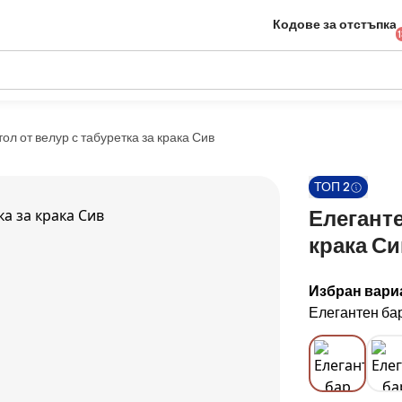
Кодове за отстъпка
ол от велур с табуретка за крака Сив
ТОП 2
Елеганте
крака Си
Избран вари
Елегантен бар