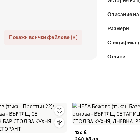
История на 
Описание на
Размери
Покажи всички файлове (9)
Спецификац
Отзиви
126 €
246,43 лв.