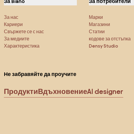
За Biano
За потребители
За нас
Марки
Кариери
Магазини
Свържете се с нас
Статии
За медиите
кодове за отстъпка
Характеристика
Densy Studio
Не забравяйте да проучите
Продукти
Вдъхновение
AI designer