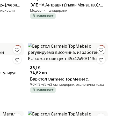
 24)/черна
ЭЛЕНА Антрацит (тъкан Монза 130)/
пицирани
Модерни, тапицирани
ПИЦИРАН
черна основа - ТАПИЦИРАН БАР
В наличност
ВНА,
СТОЛ БУКЛЕ ЗА КУХНЯ/ДНЕВНА/
РЕСТОРАНТ
38,1 €
Регулируема
74,52 лв.
Бар стол Carmelo TopMebel с
90-113×45×42 cм, модерни, екологична кожа
регулируема височина, изработен от
В наличност
PU кожа в сив цвят 45x42x90/113cm