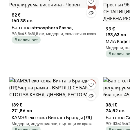
82 €
160,38 лв.
Бар стол atmosphera Sasha,
99 €
96,5×48,5×51,5 cм, модерни, екологична кожа
Регулируема височина - Черен
193,63 лв.
В наличност
МИА Кафяв 
Модерни, въ
96)/черна
В наличнос
ТАПИЦИРА
ДНЕВНА Р
139 €
38,1 €
271,86 лв.
74,52 лв.
КАМЭЛ еко кожа Винтагэ Бранды (FR)/
Бар стол C
Модерни, индустриални, въртящи се крака
90-113×45×4
черна рамка - ВЪРТЯЩ СЕ БАР СТОЛ
регулируем
В наличност
В наличнос