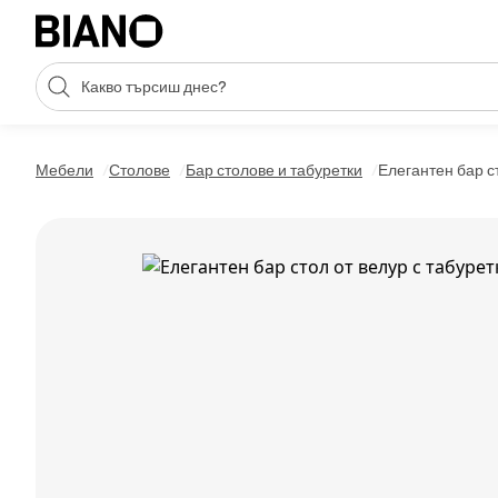
Пропускане към съдържанието
Търсене
Пропускане към футъра
Мебели
Столове
Бар столове и табуретки
Елегантен бар ст