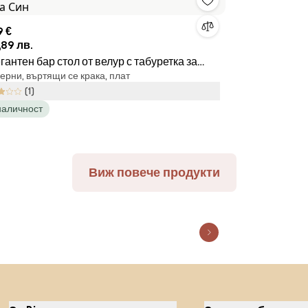
9 €
,89 лв.
гантен бар стол от велур с табуретка за
рни, въртящи се крака, плат
ка Син
(1)
наличност
Виж повече продукти