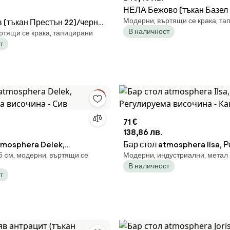
НЕЛА Бежово (тъкан Базел
Модерни, въртящи се крака, та
(тъкан Престън 22)/черна
основа - ВЪРТЯЩ СЕ ТА
В наличност
ртящи се крака, тапицирани
 ВЪРТЯЩ СЕ ТАПИЦИРАН
БАР СТОЛ ЗА КУХНЯ, ДНЕ
т
 ЗА КУХНЯ ДНЕВНА
РЕСТОРАНТ
НТ
71 €
138,86 лв.
tmosphera Delek,
Бар стол atmosphera Ilsa, 
5 cм, модерни, въртящи се
Модерни, индустриални, метал
а височина - Сив
височина - Каки
В наличност
т