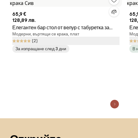
65,9 €
65,
128,89 лв.
128
Елегантен бар стол от велур с табуретка за
Еле
Модерни, въртящи се крака, плат
Моде
крака Сив
кра
(2)
За изпращане след 3 дни
В 
Пропускане към началото