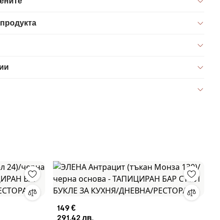
цените
 продукта
ии
149 €
291,42 лв.