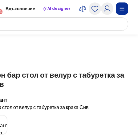
AI designer
Вдъхновение
13
н бар стол от велур с табуретка за
в
ант:
 стол от велур с табуретка за крака Сив