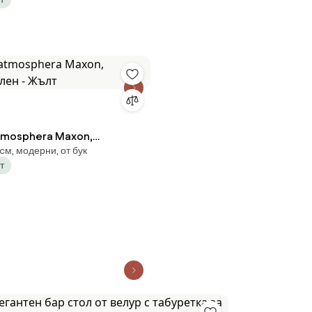
2x90/113cm
tmosphera Maxon,
 cм, модерни, от бук
лен - Жълт
т