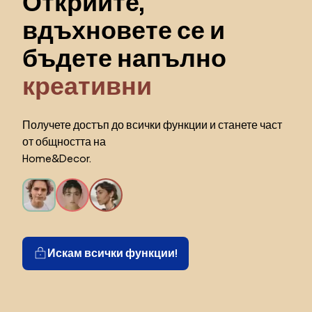
Открийте,
вдъхновете се и
бъдете напълно
креативни
Получете достъп до всички функции и станете част
от общността на
Home&Decor.
Искам всички функции!