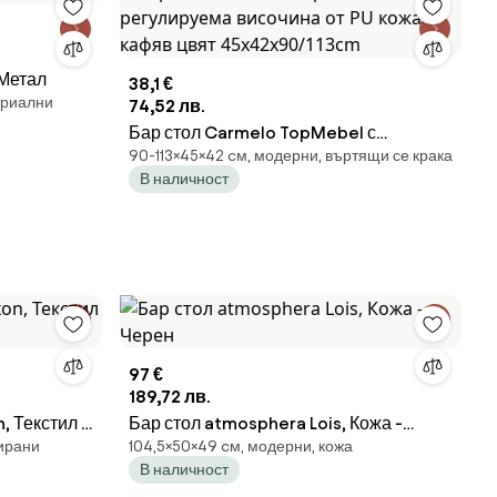
 Метал
38,1 €
триални
74,52 лв.
Бар стол Carmelo TopMebel с
90-113×45×42 cм, модерни, въртящи се крака
регулируема височина от PU кожа в
В наличност
кафяв цвят 45x42x90/113cm
97 €
189,72 лв.
 Текстил -
Бар стол atmosphera Lois, Кожа -
цирани
104,5×50×49 cм, модерни, кожа
Черен
В наличност