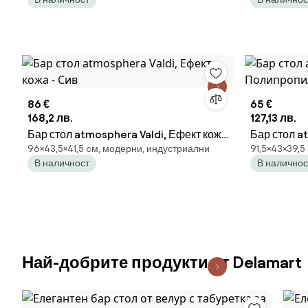
ЗА КУХНЯ, ДНЕВНА, РЕСТОРАНТ
цвят 45x4
86 €
65 €
168,2 лв.
127,13 лв.
Бар стол atmosphera Valdi, Ефект кожа
Бар стол a
96×43,5×41,5 cм, модерни, индустриални
91,5×43×39,5
- Сив
Полипропи
В наличност
В наличнос
Най-добрите продукти от Delamart