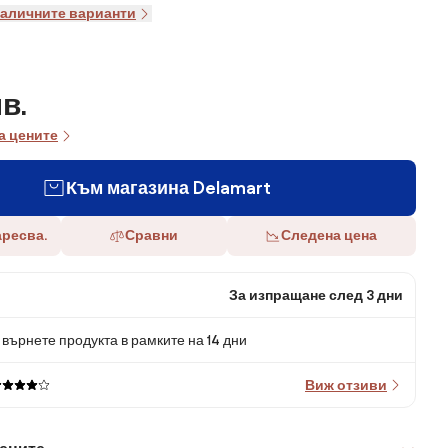
наличните варианти
лв.
а цените
Към магазина Delamart
аресва.
Сравни
Следена цена
За изпращане след 3 дни
върнете продукта в рамките на 14 дни
Виж отзиви