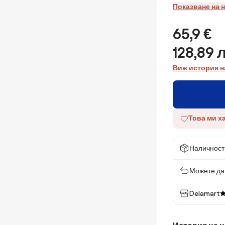
Показване на 
65,9 €
128,89 
Виж история н
Това ми х
Наличност
Можете да 
Delamart