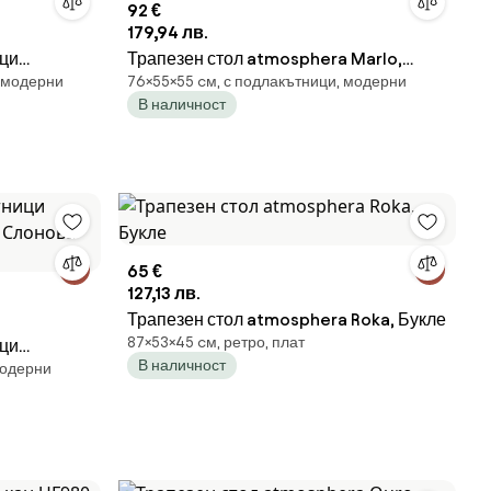
92 €
179,94 лв.
ици
Трапезен стол atmosphera Marlo,
, модерни
76×55×55 cм, с подлакътници, модерни
Слонова
Текстил - Слонова кост
В наличност
65 €
127,13 лв.
Трапезен стол atmosphera Roka, Букле
87×53×45 cм, ретро, плат
ици
В наличност
модерни
- Слонова