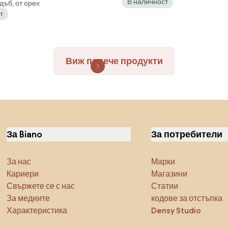
В наличност
дъб, от орех
ия Орех - ДЪРВЕН
ЗА ДНЕВНА/ТРАПЕЗАРИЯ
т
Н СТОЛ ЗА ДНЕВНА
ДРЪЖКА
ИЯ КУХНЯ MODERN
Виж повече продукти
За Biano
За потребители
За нас
Марки
Кариери
Магазини
Свържете се с нас
Статии
За медиите
кодове за отстъпка
Характеристика
Densy Studio