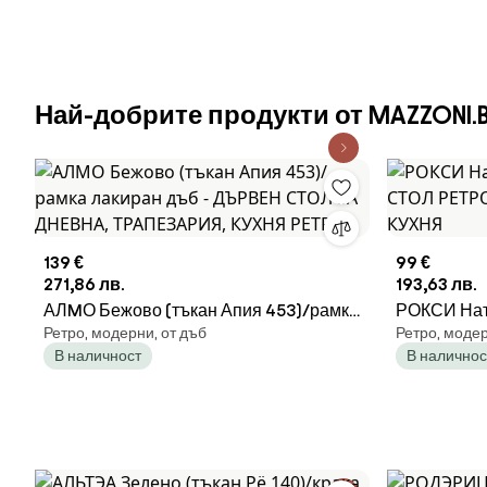
Най-добрите продукти от MAZZONI.
139 €
99 €
271,86 лв.
193,63 лв.
АЛMО Бежово (тъкан Апия 453)/рамка
РОКСИ Нат
Ретро, модерни, от дъб
Ретро, модер
лакиран дъб - ДЪРВЕН СТОЛ ЗА
СТОЛ РЕТ
В наличност
В наличнос
ДНЕВНА, ТРАПЕЗАРИЯ, КУХНЯ
ТРАПЕЗАР
РЕТРО