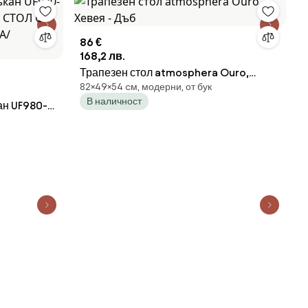
86 €
168,2 лв.
Трапезен стол atmosphera Ouro,
82×49×54 cм, модерни, от бук
Хевея - Дъб
В наличност
ан UF980-
АН СТОЛ С
НА/
Т