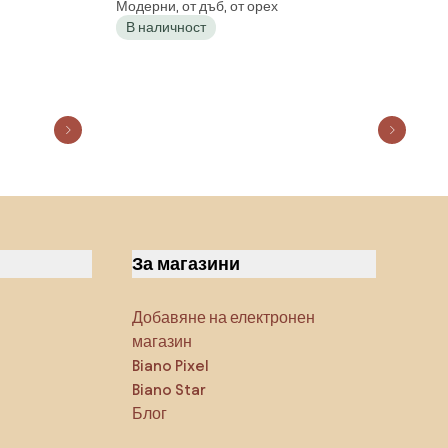
Модерни, от дъб, от орех
 С
конструкция Орех - ДЪРВЕН
В наличност
ТАПИЦИРАН СТОЛ ЗА ДНЕВНА
ТРАПЕЗАРИЯ КУХНЯ MODERN
CLASSIC
За магазини
Добавяне на електронен
магазин
Biano Pixel
Biano Star
Блог