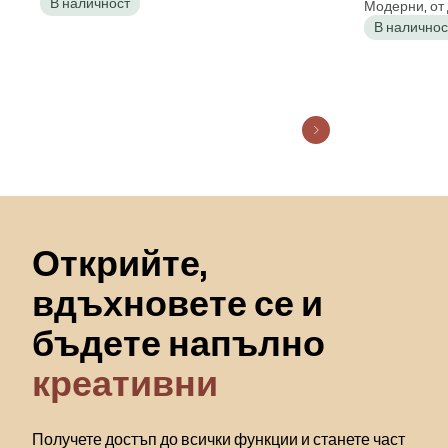
В наличност
Модерни, от 
ДНЕВНА, ТРАПЕЗАРИЯ, ОФИС,
конструкц
В наличнос
РЕТРО
ТАПИЦИРА
ТРАПЕЗАР
CLASSIC
Пропускане към началото
Открийте,
вдъхновете се и
бъдете напълно
креативни
Получете достъп до всички функции и станете част