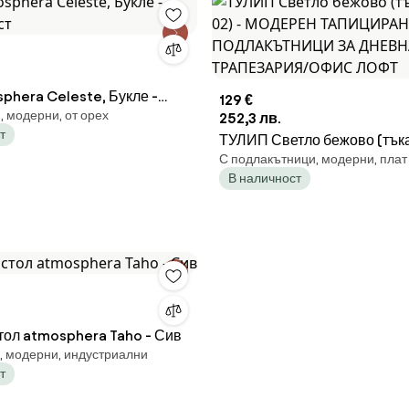
phera Celeste, Букле -
129 €
 модерни, от орех
ст
252,3 лв.
т
ТУЛИП Светло бежово (тък
С подлакътници, модерни, плат
02) - МОДЕРЕН ТАПИЦИР
В наличност
ПОДЛАКЪТНИЦИ ЗА ДНЕВ
ТРАПЕЗАРИЯ/ОФИС ЛОФ
тол atmosphera Taho - Сив
, модерни, индустриални
т