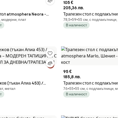
105 €
205,36 лв.
тол atmosphera Neora -
Трапезен стол с подлакътн
, модерни, плат
78,5×59×55 cм, с подлакътници
atmosphera Solea, Корд - 
т
В наличност
кост
95 €
185,8 лв.
в (тъкан Апиа 453) /
Трапезен стол с подлакътн
ат, метал
76×55×55 cм, с подлакътници, 
ка – МОДЕРЕН ТАПИЦИРАН
atmosphera Marlo, Шенил 
т
В наличност
СТОЛ ЗА ДНЕВНА/
кост
РИЯ