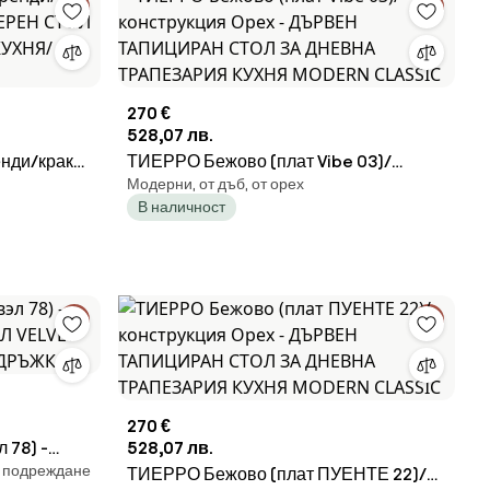
270 €
528,07 лв.
енди/крака
ТИЕРРО Бежово (плат Vibe 03)/
Модерни, от дъб, от орех
 СТОЛ ЗА
конструкция Орех - ДЪРВЕН
В наличност
КУХНЯ/
ТАПИЦИРАН СТОЛ ЗА ДНЕВНА
ТРАПЕЗАРИЯ КУХНЯ MODERN
CLASSIC
270 €
 78) -
528,07 лв.
а подреждане
Л VELVET
ТИЕРРО Бежово (плат ПУЕНТЕ 22)/