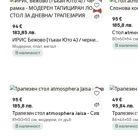
95 €
185,8 лв.
94 €
183,85 лв.
Стол atmos
80×60×54 cм,
ИРИС Бежово (тъкан Юто 4) / черни
Слонова ко
В наличнос
Модерни, плат, метал
рамка - МОДЕРЕН ТАПИЦИРАН ЛОФТ
В наличност
СТОЛ ЗА ДНЕВНА/ ТРАПЕЗАРИЯ
95 €
49 €
185,8 лв.
95,84 лв.
Трапезен стол atmosphera Jaisa - Сив
Трапезен с
81×50×50 cм, модерни, от дъб
86×46×55 cм
В наличност
В наличнос