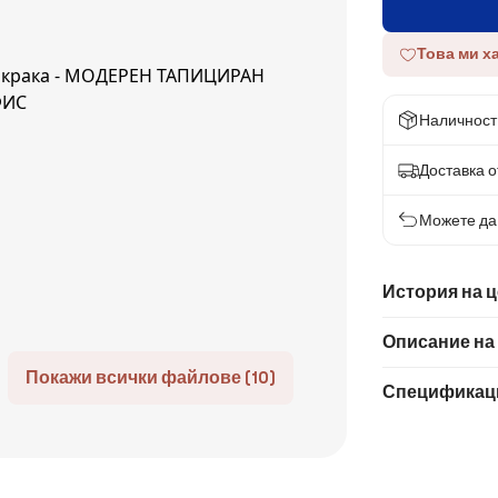
Това ми х
Наличност
Доставка от
Можете да 
История на 
Описание на
Покажи всички файлове (10)
Спецификац