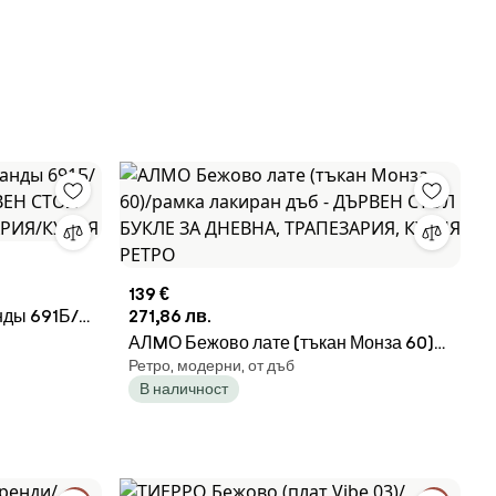
139 €
нды 691Б/
271,86 лв.
РВЕН СТОЛ
АЛMО Бежово лате (тъкан Монза 60)/
Ретро, модерни, от дъб
ЕЗАРИЯ/
рамка лакиран дъб - ДЪРВЕН СТОЛ
В наличност
БУКЛЕ ЗА ДНЕВНА, ТРАПЕЗАРИЯ,
КУХНЯ РЕТРО