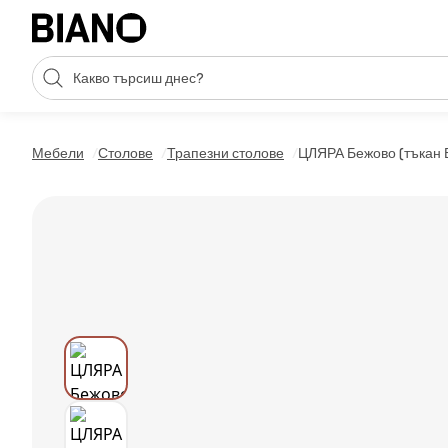
Пропускане към съдържанието
Търсене
Пропускане към футъра
Мебели
Столове
Трапезни столове
ЦЛЯРА Бежово (тъка