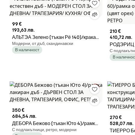
99 €
193,63 лв.
210 €
АЛЬТЭА Зелено (тъкан Рё 140)/крака
410,72 лв.
Модерни, от дъб, скандинавски
естествен дъб - МОДЕРЕН СТОЛ ЗА
РОДЭРИЦ Л
В наличност
С подлакътн
ДНЕВНА/ ТРАПЕЗАРИЯ/ КУХНЯ/
60)/рамка 
В наличнос
ОФИС
(цвят оре
РЕТРО
350 €
684,54 лв.
270 €
ДЕБОРА Бежово (тъкан Юто 4)/рамка
528,07 лв.
С подлакътници, ретро, модерни
лакиран дъб - ДЪРВЕН СТОЛ ЗА
ТИЕРРО Бе