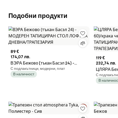
Подобни продукти
89 €
174,07 лв.
119 €
ВЭРА Бежово (тъкан Басэл 24) -
232,74 лв.
С подлакътници, модерни, плат
МОДЕРЕН ТАПИЦИРАН СТОЛ ЛОФТ
ЦЛЯРА Бежо
В наличност
С подлакътн
ЗА ДНЕВНА/ТРАПЕЗАРИЯ
крака чер
В наличнос
СТОЛ ЛОФ
ТРАПЕЗА