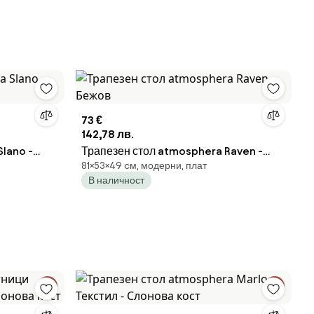
73 €
142,78 лв.
lano -
Трапезен стол atmosphera Raven -
81×53×49 cм, модерни, плат
Бежов
В наличност