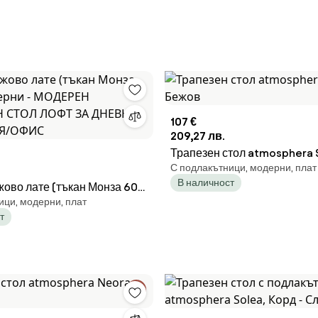
107 €
209,27 лв.
Трапезен стол atmosphera S
С подлакътници, модерни, плат
Бежов
В наличност
во лате (тъкан Монза 60)/
ици, модерни, плат
ни - МОДЕРЕН ТАПИЦИРАН
т
Т ЗА ДНЕВНА/
РИЯ/ОФИС