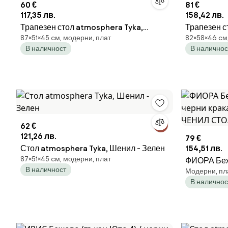
60 €
81 €
117,35 лв.
158,42 лв.
Трапезен стол atmosphera Tyka,
Трапезен с
87×51×45 cм, модерни, плат
82×58×46 cм
Полиестер - Сив
Бежов
В наличност
В наличнос
62 €
121,26 лв.
79 €
Стол atmosphera Tyka, Шенил - Зелен
154,51 лв.
87×51×45 cм, модерни, плат
ФИОРА Бежо
В наличност
Модерни, пл
черни кра
В наличнос
С ЧЕНИЛ 
ТРАПЕЗА