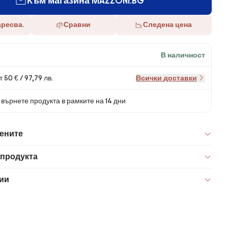
Към магазина MAZZONI.BG
аресва.
Сравни
Следена цена
В наличност
 50 € / 97,79 лв.
Всички доставки
върнете продукта в рамките на 14 дни
цените
 продукта
ии