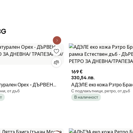
BG
169 €
330,54 лв.
урален Орех - ДЪРВЕН
АДЭЛЕ еко кожа Рэтро Бра
ни, от дъб
С подлакътници, ретро, от дъб
РО ЗА ДНЕВНА/
рамка Естествен дъб - ДЪ
т
В наличност
ИЯ/ КУХНЯ
РЕТРО ЗА ДНЕВНА/ТРАП
КУХНЯ