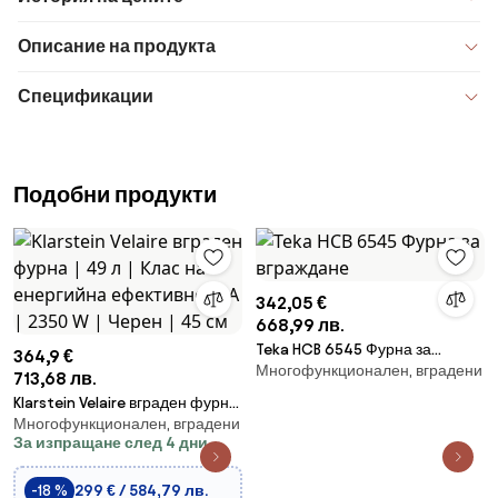
Описание на продукта
Спецификации
Подобни продукти
342,05 €
668,99 лв.
Teka HCB 6545 Фурна за
364,9 €
Многофункционален, вградени
вграждане
713,68 лв.
Klarstein Velaire вграден фурна
Многофункционален, вградени
| 49 л | Клас на енергийна
За изпращане след 4 дни
ефективност A | 2350 W | Черен
| 45 см
-18 %
299 € / 584,79 лв.