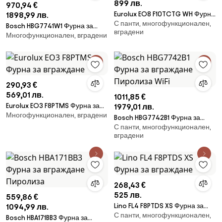
899 лв.
970,94 €
Eurolux EO8 F10TCTG WH Фурна
1898,99 лв.
С панти, многофункционален,
за вграждане
Bosch HBG7741W1 Фурна за
вградени
Многофункционален, вградени
вграждане Пиролиза WiFi
290,93 €
569,01 лв.
1011,85 €
Eurolux EO3 F8PTMS Фурна за
1979,01 лв.
Многофункционален, вградени
вграждане
Bosch HBG7742B1 Фурна за
С панти, многофункционален,
вграждане Пиролиза WiFi
вградени
268,43 €
525 лв.
559,86 €
Lino FL4 F8PTDS XS Фурна за
1094,99 лв.
С панти, многофункционален,
вграждане
Bosch HBA171BB3 Фурна за