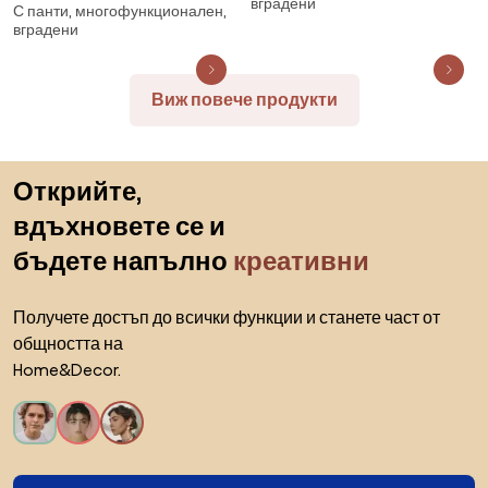
вградени
С панти, многофункционален,
вграждане Пиролиза
вградени
Виж повече продукти
Пропускане към началото
Открийте,
вдъхновете се и
бъдете напълно
креативни
Получете достъп до всички функции и станете част от
общността на
Home&Decor.