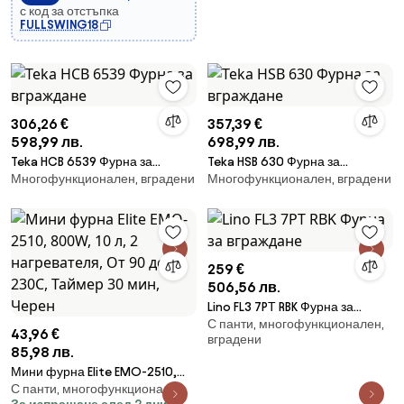
с код за отстъпка
FULLSWING18
306,26 €
357,39 €
598,99 лв.
698,99 лв.
Teka HCB 6539 Фурна за
Teka HSB 630 Фурна за
Многофункционален, вградени
Многофункционален, вградени
вграждане
вграждане
259 €
506,56 лв.
Lino FL3 7PТ RBK Фурна за
С панти, многофункционален,
вграждане
43,96 €
вградени
85,98 лв.
Мини фурна Elite EMO-2510,
С панти, многофункционален
800W, 10 л, 2 нагревателя, От