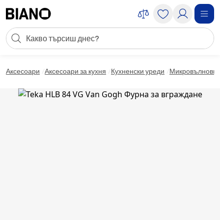
Пропускане към съдържанието
Търсене
Пропускане към футъра
Аксесоари
Аксесоари за кухня
Кухненски уреди
Микровълнови