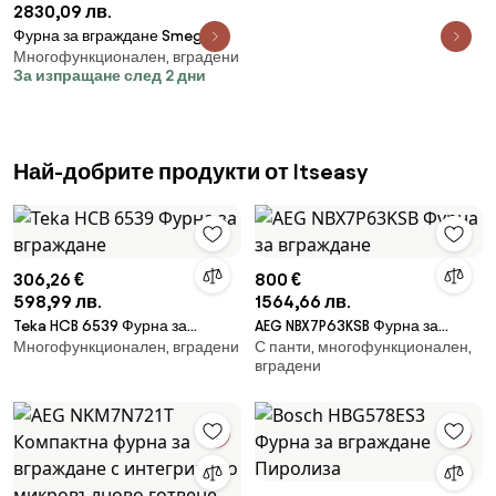
2830,09 лв.
Фурна за вграждане Smeg
Многофункционален, вградени
SOP6900TX, 3000W, 68 л, Клас
За изпращане след 2 дни
A, 9 функции и 5 нива на
готвене, Самопочистване,
Таймер, 30-280C, Инокс
Най-добрите продукти от Itseasy
306,26 €
800 €
598,99 лв.
1564,66 лв.
Teka HCB 6539 Фурна за
AEG NBX7P63KSB Фурна за
Многофункционален, вградени
С панти, многофункционален,
вграждане
вграждане
вградени