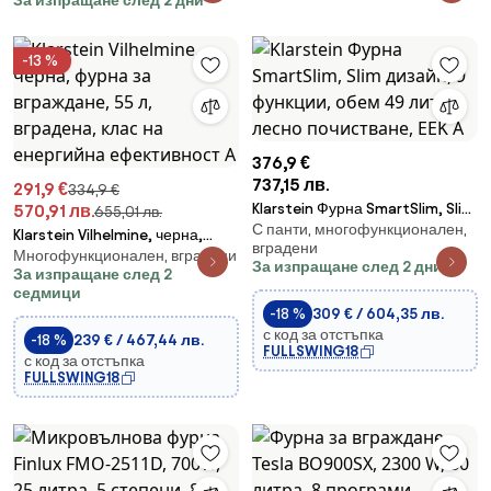
За изпращане след 2 дни
90 до 230C, Таймер 30 мин,
Черен
-13 %
376,9 €
737,15 лв.
291,9 €
334,9 €
Klarstein Фурна SmartSlim, Slim
570,91 лв.
655,01 лв.
С панти, многофункционален,
дизайн, 9 функции, обем 49
Klarstein Vilhelmine, черна,
вградени
литра, лесно почистване, EEK A
Многофункционален, вградени
фурна за вграждане, 55 л,
За изпращане след 2 дни
За изпращане след 2
вградена, клас на енергийна
седмици
ефективност А
-18 %
309 € / 604,35 лв.
с код за отстъпка
-18 %
239 € / 467,44 лв.
FULLSWING18
с код за отстъпка
FULLSWING18