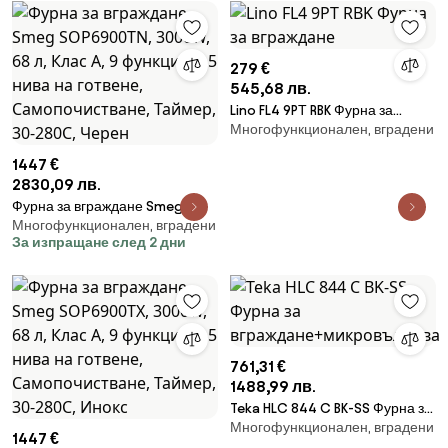
279 €
545,68 лв.
Lino FL4 9PТ RBK Фурна за
Многофункционален, вградени
вграждане
1447 €
2830,09 лв.
Фурна за вграждане Smeg
Многофункционален, вградени
SOP6900TN, 3000W, 68 л, Клас
За изпращане след 2 дни
A, 9 функции и 5 нива на
готвене, Самопочистване,
Таймер, 30-280C, Черен
761,31 €
1488,99 лв.
Teka HLC 844 C BK-SS Фурна за
Многофункционален, вградени
вграждане+микровълнова
1447 €