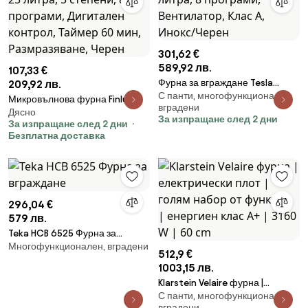
301,62 €
589,92 лв.
107,33 €
Фурна за вграждане Tesla
209,92 лв.
С панти, многофункционален,
BO900SX, 2300 W, 80 литра, 8
Микровълнова фурна Finlux
вградени
програми, Вентилатор, Клас А,
Дясно
FMO-2511D, 700W, 25 литра, 5
За изпращане след 2 дни
За изпращане след 2 дни
Инокс/Черен
степени, 8 програми,
Безплатна доставка
Дигитален контрол, Таймер 60
мин, Размразяване, Черен
296,04 €
579 лв.
Teka HCB 6525 Фурна за
Многофункционален, вградени
вграждане
512,9 €
1003,15 лв.
Klarstein Velaire фурна |
С панти, многофункционален,
електрически плот | голям
вградени