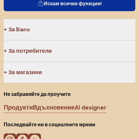
Искам всички функции!
За Biano
За потребители
За магазини
Не забравяйте да проучите
Продукти
Вдъхновение
AI designer
Последвайте ни в социалните мрежи