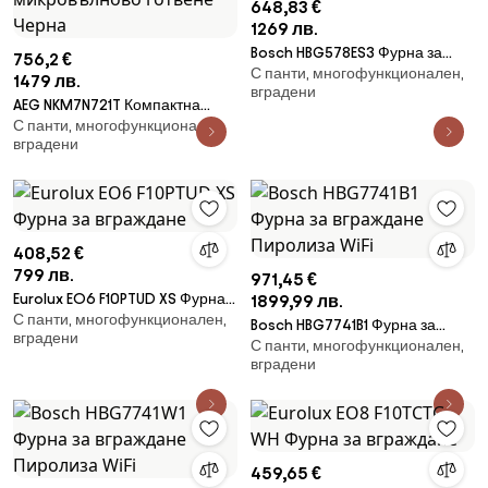
648,83 €
1269 лв.
Bosch HBG578ES3 Фурна за
756,2 €
С панти, многофункционален,
вграждане Пиролиза
1479 лв.
вградени
AEG NKM7N721T Компактна
С панти, многофункционален,
фурна за вграждане с
вградени
интегрирано микровълново
готвене Черна
408,52 €
799 лв.
971,45 €
Eurolux EO6 F10PTUD XS Фурна
1899,99 лв.
С панти, многофункционален,
за вграждане
Bosch HBG7741B1 Фурна за
вградени
С панти, многофункционален,
вграждане Пиролиза WiFi
вградени
459,65 €