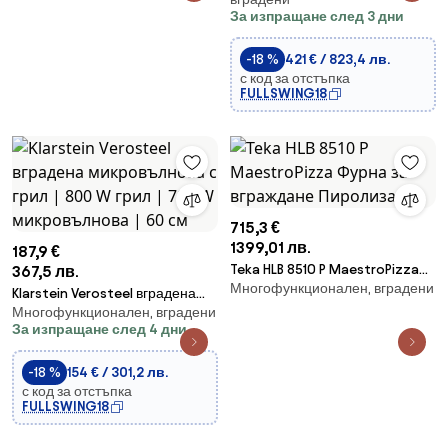
набор от функции | енергиен
За изпращане след 3 дни
клас A+ | 3160 W | 60 cm
-18 %
421 € / 823,4 лв.
с код за отстъпка
FULLSWING18
715,3 €
1399,01 лв.
187,9 €
Teka HLB 8510 P MaestroPizza
367,5 лв.
Многофункционален, вградени
Фурна за вграждане Пиролиза
Klarstein Verosteel вградена
Многофункционален, вградени
микровълнова с грил | 800 W
За изпращане след 4 дни
грил | 700 W микровълнова | 60
см
-18 %
154 € / 301,2 лв.
с код за отстъпка
FULLSWING18