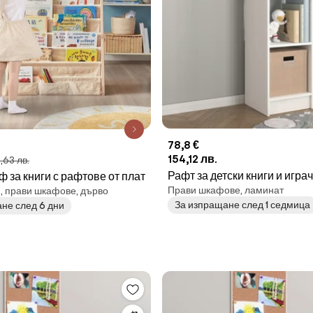
78,8 €
154,12 лв.
3,63 лв.
Рафт за детски книги и играч
ф за книги с рафтове от плат
Прави шкафове, ламинат
, прави шкафове, дърво
метода Монтесори, с 3 рафт
За изпращане след 1 седмица
не след 6 дни