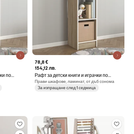
78,8 €
154,12 лв.
ки по
Рафт за детски книги и играчки по
Прави шкафове, ламинат, от дъб сонома
а – бял
метода Монтесори, с 3 рафта – Sonoma
За изпращане след 1 седмица