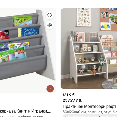
131,9 €
257,97 лв.
Практичен Монтесори рафт 
жерка за Книги и Играчки,
80×120×40 cм, ламинат, от дъб
- сонома + бяло
cм, прави шкафове, дърво