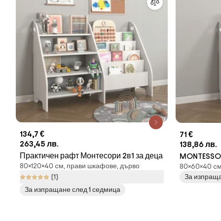
134,7 €
71 €
263,45 лв.
138,86 лв.
Практичен рафт Монтесори 2в1 за деца
MONTESSORI
80×120×40 cм, прави шкафове, дърво
80×60×40 cм
играчки - б
(1)
За изпраща
За изпращане след 1 седмица