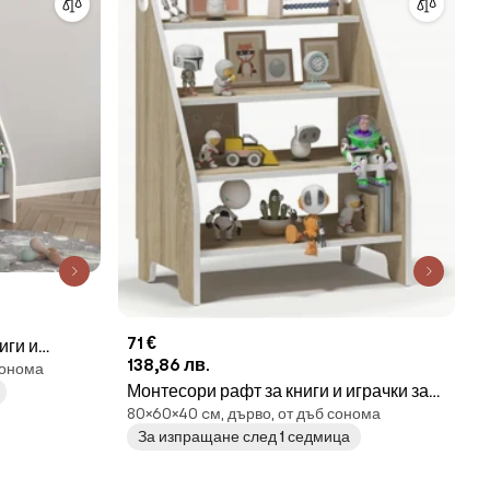
71 €
иги и
138,86 лв.
сонома
яло
Монтесори рафт за книги и играчки за
80×60×40 cм, дърво, от дъб сонома
деца - Сонома
За изпращане след 1 седмица