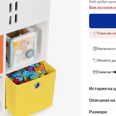
Най-добра цена
Виж история н
Това ми х
Наличност
Можете да 
Delamart
История на 
Описание на
Размери