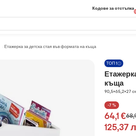
Кодове за отстъпка
Етажерка за детска стая във формата на къща
ТОП 1
Етажерка
къща
Размери
90,5×65,2×27 c
-7 %
64,1 €
68,
125,37 л