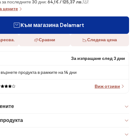
 за последните 30 дни:
64,1 € / 125,37 лв.
а цените
Към магазина Delamart
аресва.
Сравни
Следена цена
За изпращане след 3 дни
върнете продукта в рамките на 14 дни
Виж отзиви
цените
 продукта