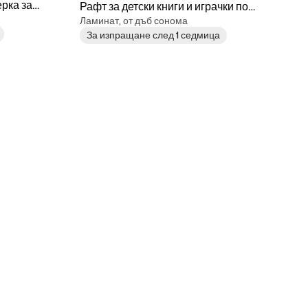
рка за
Рафт за детски книги и играчки по
Ламинат, от дъб сонома
метода Монтесори, 12 рафта – Sonoma
За изпращане след 1 седмица