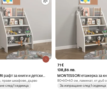
71 €
138,86 лв.
 рафт за книги и детски
MONTESSORI етажерка за кн
, прави шкафове, дърво
80×60×40 cм, ламинат, от дъб 
ял
детски играчки - сонома + б
не след 1 седмица
За изпращане след 1 седмица