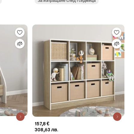
За изпращане след 1 седмица
157,8 €
308,63 лв.