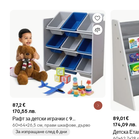
87,2 €
170,55 лв.
89,01 €
Рафт за детски играчки с 9
174,09 лв.
60×64×26,5 cм, прави шкафове, дърво
пластмасови кутии - синьо-сив
За изпращане след 6 дни
Детска Ета
60×62,7×28 