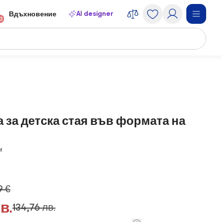
AI designer
Вдъхновение
13
 за детска стая във формата на
м
9 €
в.
134,76 лв.