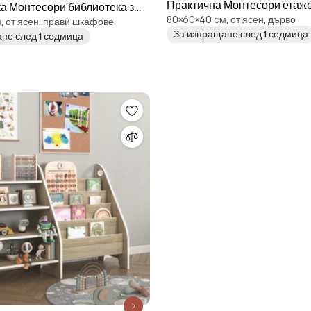
Практична Монтесори етаже
а Монтесори библиотека за
80×60×40 cм, от ясен, дърво
деца - сонома + бяло
, от ясен, прави шкафове
ома
За изпращане след 1 седмица
не след 1 седмица