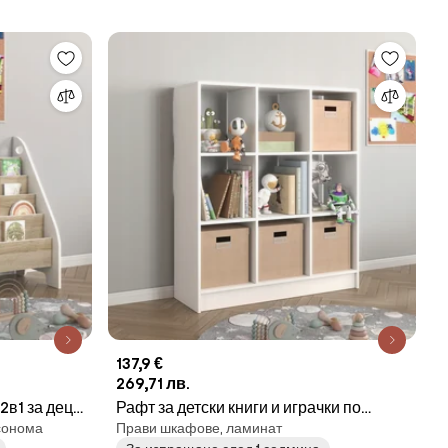
137,9 €
269,71 лв.
2в1 за деца
Рафт за детски книги и играчки по
 сонома
Прави шкафове, ламинат
метода Монтесори, 9 рафта – бял