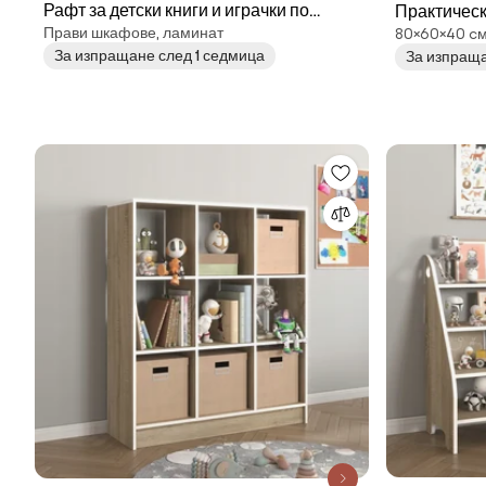
Рафт за детски книги и играчки по
Практическ
Прави шкафове, ламинат
80×60×40 cм
метода Монтесори, 12 рафта – бял
деца - Сон
За изпращане след 1 седмица
За изпраща