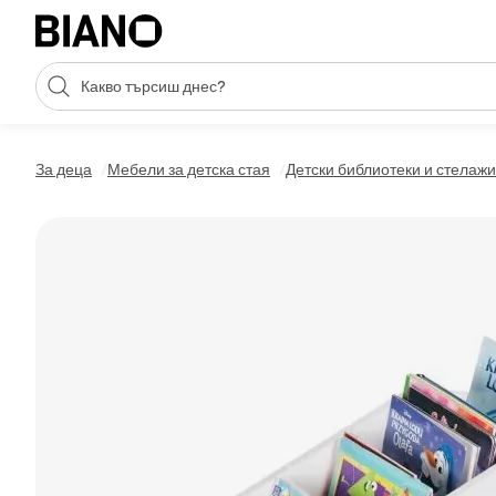
Пропускане към съдържанието
Търсене
Пропускане към футъра
За деца
Мебели за детска стая
Детски библиотеки и стелажи